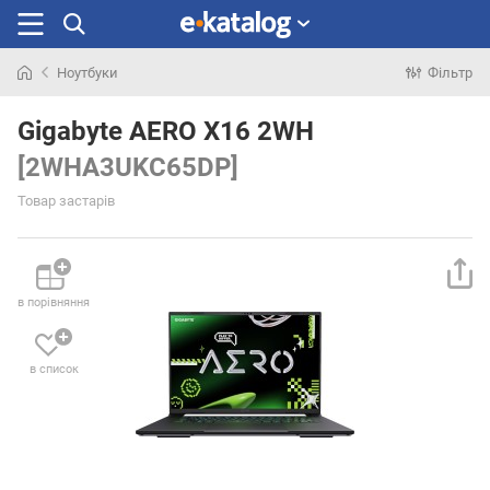
Ноутбуки
Фільтр
Шукали
раніше
Gigabyte AERO X16 2WH
[2WHA3UKC65DP]
Товар застарів
в порівняння
в список