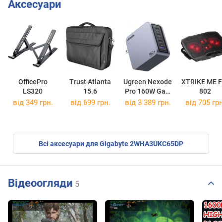
Аксесуари
OfficePro
Trust Atlanta
Ugreen Nexode
XTRIKE ME F
LS320
15.6
Pro 160W GaN
802
Fast Charger
від 349 грн.
від 699 грн.
від 3 389 грн.
від 705 грн
Всі аксесуари для Gigabyte 2WHA3UKC65DP
Відеоогляди
5