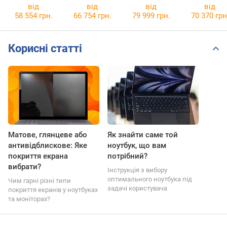
[1VH93EEC94AH]
[1WH93USC94AH]
[1VH93UAC64AH]
[1WH93UAC6
від
від
від
від
58 554 грн.
66 754 грн.
79 999 грн.
70 370 грн
Корисні статті
Матове, глянцеве або
Як знайти саме той
антивідблискове: Яке
ноутбук, що вам
покриття екрана
потрібний?
вибрати?
Інструкція з вибору
оптимального ноутбука під
Чим гарні різні типи
задачі користувача
покриття екранів у ноутбуках
та моніторах?