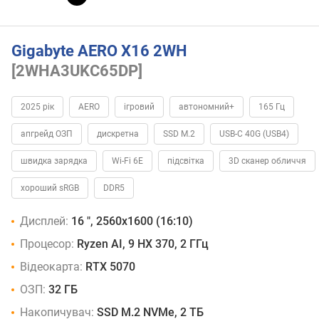
Gigabyte AERO X16 2WH
[2WHA3UKC65DP]
2025 рік
AERO
ігровий
автономний+
165 Гц
апгрейд ОЗП
дискретна
SSD M.2
USB-C 40G (USB4)
швидка зарядка
Wi-Fi 6E
підсвітка
3D сканер обличчя
хороший sRGB
DDR5
Дисплей:
16 ", 2560x1600 (16:10)
Процесор:
Ryzen AI, 9 HX 370, 2 ГГц
Відеокарта:
RTX 5070
ОЗП:
32 ГБ
Накопичувач:
SSD M.2 NVMe, 2 ТБ