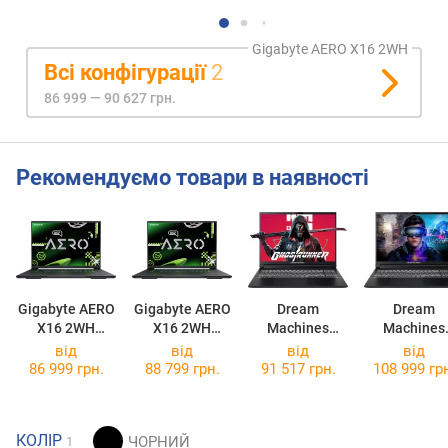
Gigabyte AERO X16 2WH
Всі конфігурації
2
86 999 — 90 627 грн.
Рекомендуємо товари в наявності
Gigabyte AERO
Gigabyte AERO
Dream
Dream
X16 2WH
X16 2WH
Machines
Machines
[2WHA3USC64AH]
[2WHA3EEC64AH]
RT5060-15
RT5070-1
від
від
від
від
V550KNN
V550KNP
86 999 грн.
88 799 грн.
91 517 грн.
108 999 гр
[RT5060-15UA24]
[RT5070-15U
КОЛІР
1