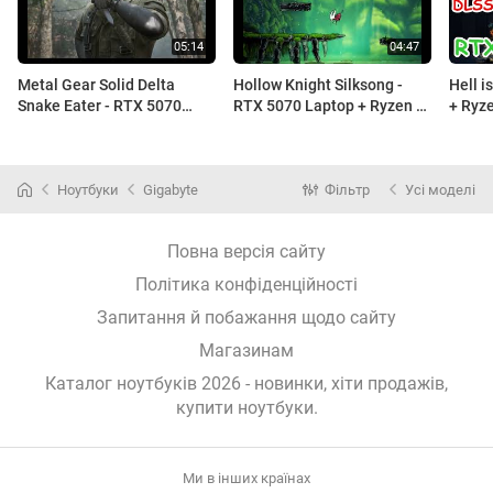
Metal Gear Solid Delta
Hollow Knight Silksong -
Hell i
Snake Eater - RTX 5070
RTX 5070 Laptop + Ryzen 9
+ Ryze
Laptop + Ryzen 9 HX 370 |
HX 370 | 1600P | MAX
HIGH S
1600P | ULTRA Settings
Settings
DLSS
Ноутбуки
Gigabyte
Фільтр
Усі моделі
Повна версія сайту
Політика конфіденційності
Запитання й побажання щодо сайту
Магазинам
Каталог ноутбуків 2026 - новинки, хіти продажів,
купити ноутбуки
.
Ми в інших країнах