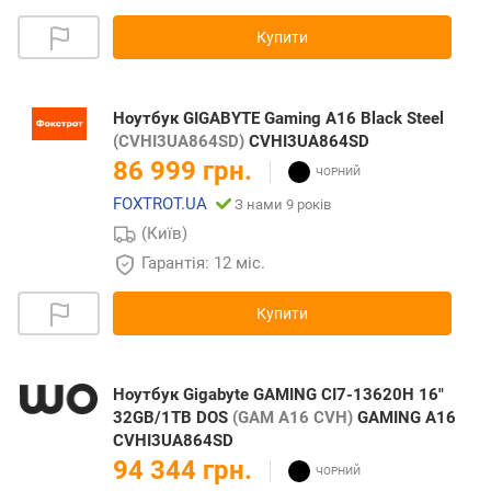
Купити
Ноутбук GIGABYTE Gaming A16 Black Steel
(CVHI3UA864SD)
CVHI3UA864SD
86 999 грн.
FOXTROT.UA
З нами 9 років
(Київ)
Гарантія: 12 міс.
Купити
Ноутбук Gigabyte GAMING CI7-13620H 16"
32GB/1TB DOS
(GAM A16 CVH)
GAMING A16
CVHI3UA864SD
94 344 грн.