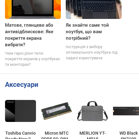
Матове, глянцеве або
Як знайти саме той
антивідблискове: Яке
ноутбук, що вам
покриття екрана
потрібний?
вибрати?
Інструкція з вибору
оптимального ноутбука під
Чим гарні різні типи
задачі користувача
покриття екранів у ноутбуках
та моніторах?
Аксесуари
Toshiba Canvio
Micron MTC
MERLION YT-
WD Black
Ready New 2.5"
DDR5 SO-DIMM
MR15
SN7100