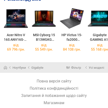
Acer Nitro V
MSI Cyborg 15
HP Victus 15-
Gigabyte
16S ANV16S-71
B13WGKG
fa2000
GAMING A1
[NH.U28EP.001]
[B13WGKG-630XPL]
[15-fa2098nw]
CVH
від
від
від
від
[CVH-I3EE89
69 796 грн.
55 549 грн.
84 108 грн.
55 168 грн
Ноутбуки
Gigabyte
Фільтр
Усі моделі
Повна версія сайту
Політика конфіденційності
Запитання й побажання щодо сайту
Магазинам