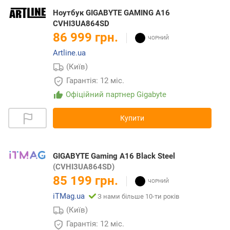
дешевих
до
Ноутбук GIGABYTE GAMING A16
дорогих
від
CVHI3UA864SD
дорогих
86 999 грн.
до
Artline.ua
дешевих
(Київ)
Гарантія: 12 міс.
Офіційний партнер Gigabyte
Купити
GIGABYTE Gaming A16 Black Steel
(CVHI3UA864SD)
85 199 грн.
iTMag.ua
З нами більше 10-ти років
(Київ)
Гарантія: 12 міс.