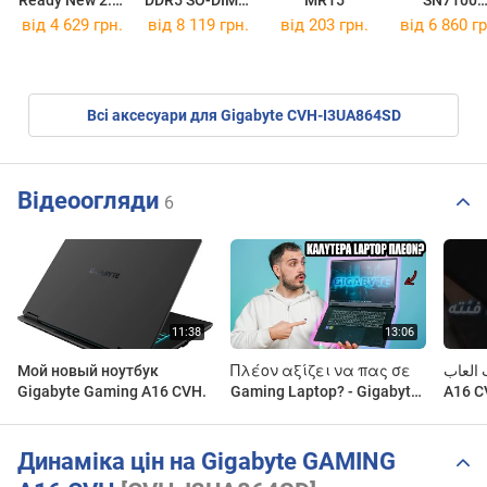
HDTP320EK3AA
1x16GB
WDS500G4X
від
4 629 грн.
від
8 119 грн.
від 203 грн.
від
6 860 гр
MTC8C1084S1SC48BA1
Всі аксесуари для Gigabyte CVH-I3UA864SD
Відеоогляди
6
Мой новый ноутбук
Πλέον αξίζει να πας σε
جديد ج
Gigabyte Gaming A16 CVH.
Gaming Laptop? - Gigabyte
A16 CVH بمواصفا
A16 CVH
Динаміка цін на Gigabyte GAMING