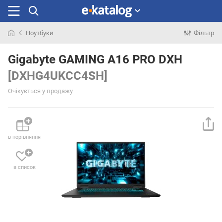
Ноутбуки
Фільтр
Шукали
раніше
Gigabyte GAMING A16 PRO DXH
[DXHG4UKCC4SH]
Очікується у продажу
в порівняння
в список