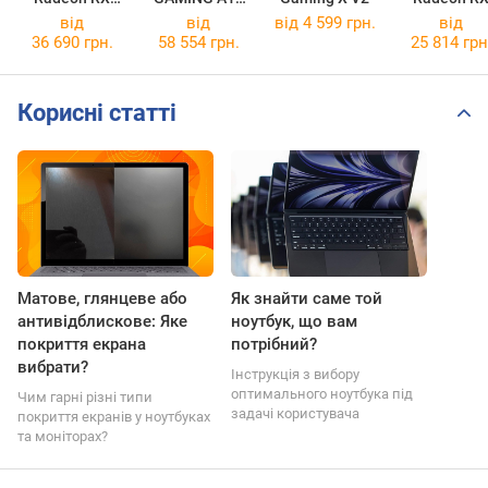
9070 XT
3WH
9060 XT
від
від
від 4 599 грн.
від
GAMING OC
[3WHK3EE894SD]
GAMING O
36 690 грн.
58 554 грн.
25 814 грн
16G
16G
Корисні статті
Матове, глянцеве або
Як знайти саме той
антивідблискове: Яке
ноутбук, що вам
покриття екрана
потрібний?
вибрати?
Інструкція з вибору
оптимального ноутбука під
Чим гарні різні типи
задачі користувача
покриття екранів у ноутбуках
та моніторах?