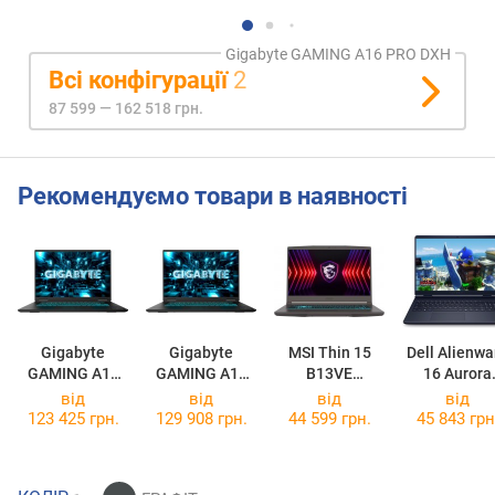
Gigabyte GAMING A16 PRO DXH
Всі конфігурації
2
87 599 — 162 518 грн.
Рекомендуємо товари в наявності
Gigabyte
Gigabyte
MSI Thin 15
Dell Alienwa
GAMING A16
GAMING A16
B13VE
16 Aurora
PRO DYH
PRO DXH
[B13VE-3047US]
AC16250
від
від
від
від
[DYHG5EECC4SH]
[DXHG4EECC4SH]
[USEAC1625
123 425 грн.
129 908 грн.
44 599 грн.
45 843 грн