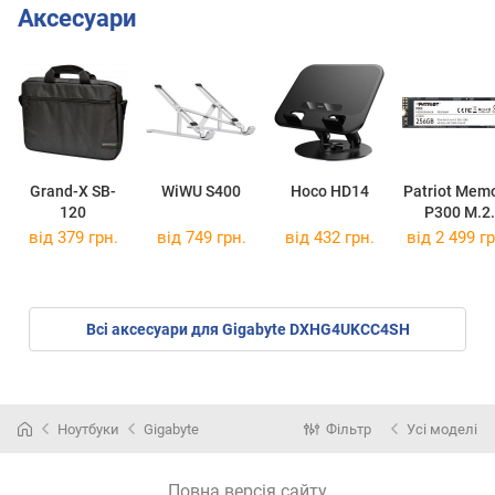
Аксесуари
Grand-X SB-
WiWU S400
Hoco HD14
Patriot Mem
120
P300 M.2
P300P256G
від 379 грн.
від 749 грн.
від 432 грн.
від
2 499 гр
Всі аксесуари для Gigabyte DXHG4UKCC4SH
Ноутбуки
Gigabyte
Фільтр
Усі моделі
Повна версія сайту