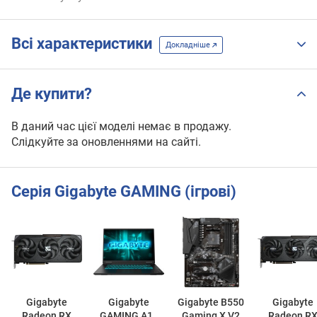
Всі характеристики
Докладніше
Де купити?
В даний час цієї моделі немає в продажу.
Слідкуйте за оновленнями на сайті.
Серія Gigabyte GAMING (ігрові)
Gigabyte
Gigabyte
Gigabyte B550
Gigabyte
Radeon RX
GAMING A16
Gaming X V2
Radeon R