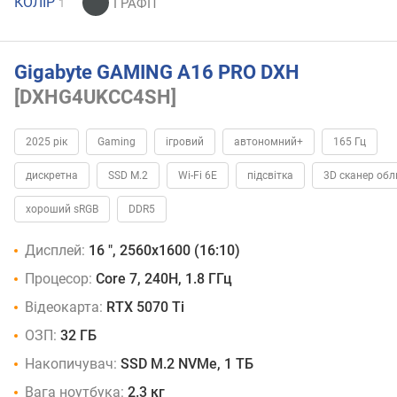
КОЛІР
1
Gigabyte GAMING A16 PRO DXH
[DXHG4UKCC4SH]
2025 рік
Gaming
ігровий
автономний+
165 Гц
дискретна
SSD M.2
Wi-Fi 6E
підсвітка
3D сканер об
хороший sRGB
DDR5
Дисплей:
16 ", 2560x1600 (16:10)
Процесор:
Core 7, 240H, 1.8 ГГц
Відеокарта:
RTX 5070 Ti
ОЗП:
32 ГБ
Накопичувач:
SSD M.2 NVMe, 1 ТБ
Вага ноутбука:
2.3 кг