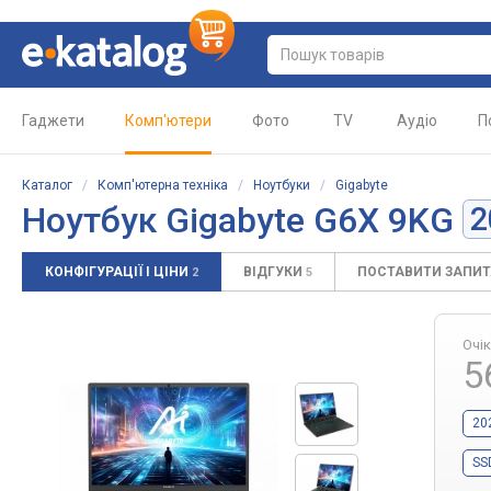
Гаджети
Комп'ютери
Фото
TV
Аудіо
П
Каталог
/
Комп'ютерна техніка
/
Ноутбуки
/
Gigabyte
Ноутбук
Gigabyte G6X 9KG
2
КОНФІГУРАЦІЇ І ЦІНИ
ВІДГУКИ
ПОСТАВИТИ ЗАПИ
2
5
Очі
5
20
SS