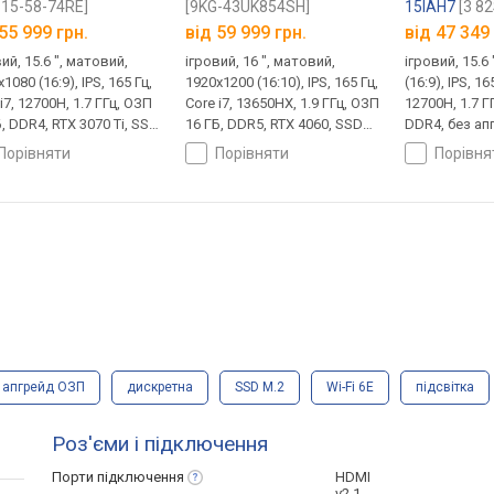
15-58-74RE]
[9KG-43UK854SH]
15IAH7
[3 8
55 999 грн.
від
59 999 грн.
від
47 349 
ий, 15.6 ", матовий,
ігровий, 16 ", матовий,
ігровий, 15.6
1080 (16:9), IPS, 165 Гц,
1920x1200 (16:10), IPS, 165 Гц,
(16:9), IPS, 16
i7, 12700H, 1.7 ГГц, ОЗП
Core i7, 13650HX, 1.9 ГГц, ОЗП
12700H, 1.7 Г
, DDR4, RTX 3070 Ti, SSD
16 ГБ, DDR5, RTX 4060, SSD
DDR4, без ап
NVMe, 512 ГБ, без ОС,
M.2 NVMe, 1 ТБ, Win 11 Home,
3060, SSD M.
порівняти
порівняти
порівн
A 5Gbps, USB-A 10Gbps,
USB-A 5Gbps, USB-A 10Gbps,
без ОС, USB-
C 40G (USB4),
USB-C 10Gbps, Wi-Fi 6E,
10Gbps, Wi-Fi
erbolt, Wi-Fi 6,
підтримка VR, 2.5 кг
VR, швидка з
имка VR, 2.5 кг
апгрейд ОЗП
дискретна
SSD M.2
Wi-Fi 6E
підсвітка
Роз'єми і підключення
Порти
підключення
HDMI
v2.1