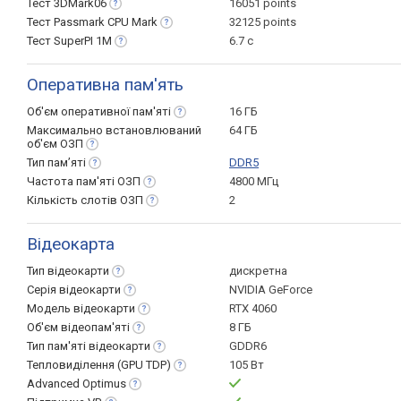
Тест
3DMark06
16051 points
Тест Passmark CPU
Mark
32125 points
Тест SuperPI
1M
6.7 с
Оперативна пам'ять
Об'єм оперативної
пам'яті
16 ГБ
Максимально встановлюваний
64 ГБ
об'єм
ОЗП
Тип
пам’яті
DDR5
Частота пам'яті
ОЗП
4800 МГц
Кількість слотів
ОЗП
2
Відеокарта
Тип
відеокарти
дискретна
Серія
відеокарти
NVIDIA GeForce
Модель
відеокарти
RTX 4060
Об'єм
відеопам'яті
8 ГБ
Тип пам'яті
відеокарти
GDDR6
Тепловиділення (GPU
TDP)
105 Вт
Advanced
Optimus