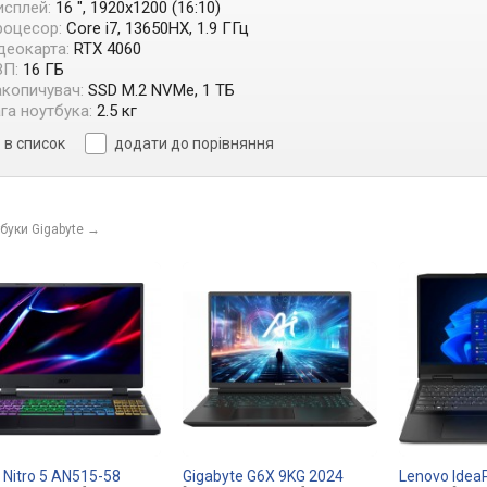
сплей:
16 ", 1920x1200 (16:10)
роцесор:
Core i7, 13650HX, 1.9 ГГц
деокарта:
RTX 4060
ЗП:
16 ГБ
копичувач:
SSD M.2 NVMe, 1 ТБ
га ноутбука:
2.5 кг
в список
додати до порівняння
буки Gigabyte
→
 Nitro 5 AN515-58
Gigabyte G6X 9KG 2024
Lenovo Idea