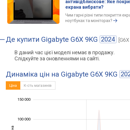
антивідблискове: Яке покр
екрана вибрати?
Чим гарні різні типи покриття екр
ноутбуках та моніторах?
Де купити
Gigabyte G6X 9KG
2024
[G6X
В даний час цієї моделі немає в продажу.
Слідкуйте за оновленнями на сайті.
Динаміка цін на Gigabyte G6X 9KG
20
Ціна
К-сть магазинів
100 000
200 000
-40 000
-20 000
-50 000
20 000
40 000
150 000
100 000
Ціна
100 000