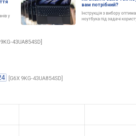
иття
вам потрібний?
Інструкція з вибору оптим
анів у
ноутбука під задачі корис
 9KG-43UA854SD]
24
[G6X 9KG-43UA854SD]