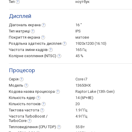
Тип
ноутбук
Дисплей
Діагональ
екрана
16 "
Тип
матриці
IPS
Покриття
екрана
матове
Роздільна здатність
дисплея
1920x1200 (16:10)
Частота зміни
кадрів
165 Гц
Колірне охоплення
(NTSC)
45 %
Процесор
Серія
Core i7
Модель
13650HX
Кодова назва
процесора
Raptor Lake (13th Gen)
Кількість
ядер
14 (6P+8E)
Кількість
потоків
20
Тактова
частота
1.9 ГГц
Частота TurboBoost /
4.9 ГГц
TurboCore
Тепловиділення (CPU
TDP)
55 Вт