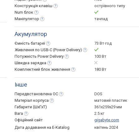
Конструкція
клавіш
острівного типу
Num
блок
Маніпулятор
тачпад
Акумулятор
Ємність
батареї
73 Вт·год
Живлення по USB-C (Power
Delivery)
Потужність Power
Delivery
100 Вт
Швидка
зарядка
Комплектний блок
живлення
180 Вт
Інше
Передвстановлена
ОС
DOS
Матеріал
корпуса
матовий пластик
Габарити (ШхГхТ)
361x259x29 мм
Вага
2.5 кг
Офіційний сайт
gigabyte.com
Дата додавання на E-Katalog
квітень 2024