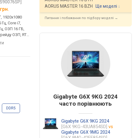
2S90076SP]
[83JE000XUS]
[83JE00L6RA]
AORUS MASTER 16 BZH
Ще моделі
↓
грн.
від
55 999 грн.
від
58 949 грн.
 ", 1920x1080
ігровий, 15.6 ", 1920x1080
ігровий, 15.6 ", 1920x
Питання і побажання по підбору моделі →
5 Гц, Core i7,
(16:9), IPS, 144 Гц, Core i7,
(16:9), IPS, 144 Гц, Core
Гц, ОЗП 16 ГБ,
13650HX, 1.9 ГГц, ОЗП 16 ГБ,
13650HX, 1.9 ГГц, ОЗП
грейду ОЗП, RTX
DDR5, RTX 5050, SSD M.2
DDR5, RTX 5060, SSD 
2 NVMe, 512 ГБ,
NVMe, 1 ТБ, Win 11 Home,
NVMe, 512 ГБ, без ОС
яти
порівняти
порівняти
A 5Gbps, USB-C
USB-A 5Gbps, USB-C 10Gbps,
5Gbps, USB-C 10Gbps,
 6, підтримка
Wi-Fi 6, підтримка VR,
6, підтримка VR, шви
арядка, 2.3 кг
швидка зарядка, 2.4 кг
зарядка, 2.4 кг
Gigabyte G6X 9KG 2024
часто порівнюють
DDR5
Gigabyte G6X 9KG 2024
[G6X 9KG-43UA854SD]
vs
Gigabyte G6X 9MG 2024
[G6X 9MG-42EE854SD]