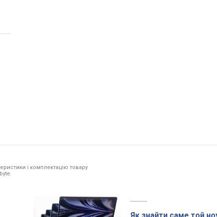
еристики і комплектацію товару
byte.
Як знайти саме той но