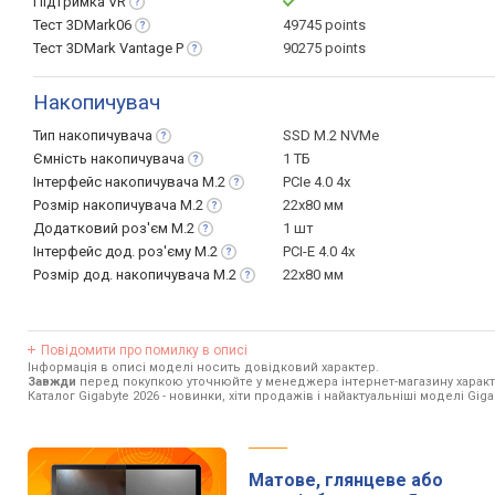
Підтримка
VR
Тест
3DMark06
49745 points
Тест 3DMark Vantage
P
90275 points
Накопичувач
Тип
накопичувача
SSD M.2 NVMe
Ємність
накопичувача
1 ТБ
Інтерфейс накопичувача
M.2
PCIe 4.0 4x
Розмір накопичувача
M.2
22x80 мм
Додатковий роз'єм
M.2
1 шт
Інтерфейс дод. роз'єму
M.2
PCI-E 4.0 4x
Розмір дод. накопичувача
M.2
22x80 мм
Повідомити про помилку в описі
Інформація в описі моделі носить довідковий характер.
Завжди
перед покупкою уточнюйте у менеджера інтернет-магазину характ
Каталог Gigabyte 2026
- новинки, хіти продажів і найактуальніші моделі Giga
Матове, глянцеве або