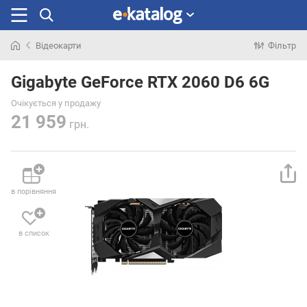
Відеокарти
Фільтр
Шукали
раніше
Gigabyte GeForce RTX 2060 D6 6G
Очікується у продажу
21 959
грн.
в порівняння
в список