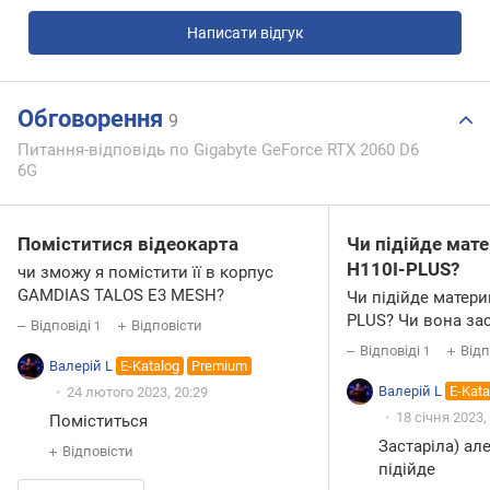
Написати відгук
Обговорення
9
Питання-відповідь по Gigabyte GeForce RTX 2060 D6
6G
Поміститися відеокарта
Чи підійде мат
H110I-PLUS?
чи зможу я помістити її в корпус
GAMDIAS TALOS E3 MESH?
Чи підійде матери
PLUS? Чи вона зас
Відповіді
Відповісти
1
Відповіді
Відп
1
Валерій L
E-Katalog
Premium
Валерій L
E-Kata
24 лютого 2023, 20:29
18 січня 2023,
Поміститься
Застаріла) ал
Відповісти
підійде