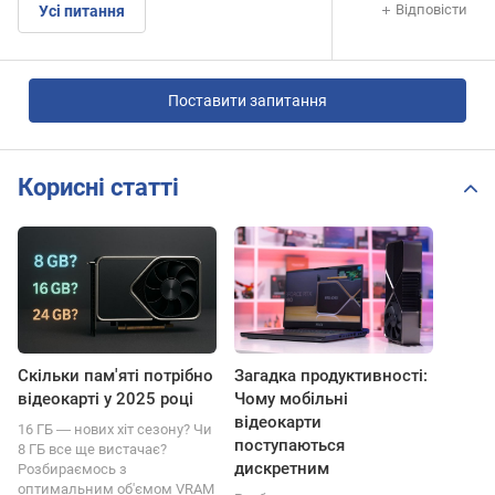
Відповісти
Усі питання
Поставити запитання
Корисні статті
Скільки пам'яті потрібно
Загадка продуктивності:
відеокарті у 2025 році
Чому мобільні
відеокарти
16 ГБ ― нових хіт сезону? Чи
поступаються
8 ГБ все ще вистачає?
дискретним
Розбираємось з
оптимальним об'ємом VRAM