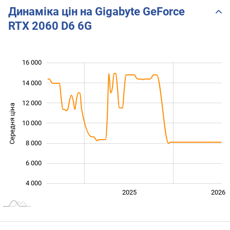
2.0)
Динаміка цін на Gigabyte GeForce
RTX 2060 D6 6G
16 000
 000
 000
0
14 000
12 000
Середня ціна
10 000
10 000
8 000
6 000
4 000
2024
2027
2025
2026
L