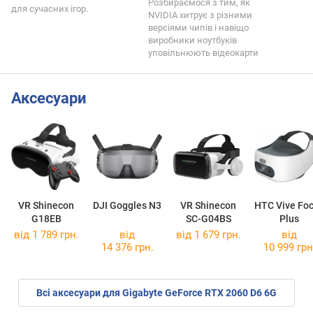
Розбираємося з тим, як
для сучасних ігор.
NVIDIA хитрує з різними
версіями чипів і навіщо
виробники ноутбуків
уповільнюють відеокарти
Аксесуари
VR Shinecon
DJI Goggles N3
VR Shinecon
HTC Vive Fo
G18EB
SC-G04BS
Plus
від 1 789 грн.
від
від 1 679 грн.
від
14 376 грн.
10 999 грн
Всі аксесуари для Gigabyte GeForce RTX 2060 D6 6G