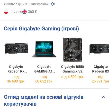
Дивіться ціни в інших країнах
360 £
1 588 zł
Серія Gigabyte Gaming (ігрові)
Gigabyte
Gigabyte
Gigabyte B550
Gigabyte
Radeon RX
GAMING A16
Gaming X V2
Radeon R
9070 XT
3WH
9060 XT
від
від
від 4 599 грн.
від
GAMING OC
[3WHK3EE894SD]
GAMING O
36 690 грн.
60 652 грн.
25 791 грн
16G
16G
Огляд моделі на основі відгуків
користувачів