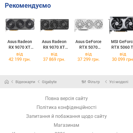
Рекомендуємо
Asus Radeon
Asus Radeon
Asus GeForce
MSI GeForc
RX 9070 XT
RX 9070 XT
RTX 5070
RTX 5060 T
TUF Gaming
Prime OC 16GB
Prime OC White
16G VENTU
від
від
від
від
OC 16GB
2X OC PLU
42 199 грн.
37 869 грн.
37 299 грн.
30 099 грн
Відеокарти
Gigabyte
Фільтр
Усі моделі
Повна версія сайту
Політика конфіденційності
Запитання й побажання щодо сайту
Магазинам