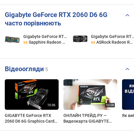
Gigabyte GeForce RTX 2060 D6 6G
часто порівнюють
Gigabyte GeForce RTX 2060 D6 6G
Gigabyte GeForce RTX 206
vs
Sapphire Radeon RX 6800 XT SE NITRO+
vs
ASRock Radeon RX 6600 Challenger D 8GB
Відеоогляди
5
GIGABYTE GeForce RTX
ОНЛАЙН ТРЕЙД.РУ —
Як ви
2060 D6 6G Graphics Card
Видеокарта GIGABYTE
Unboxing
GeForce RTX 2060 6144Mb
D6 2.0 (GV-N2060D6-6GD