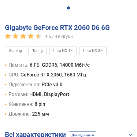
Gigabyte GeForce RTX 2060 D6 6G
4.5 /
4
відгуки
Gaming
Turing
Ultra HD 4K
Ultra HD 8K
Пам'ять:
6 ГБ, GDDR6, 14000 Мбіт/с
GPU:
GeForce RTX 2060, 1680 МГц
Підключення:
PCIe v3.0
Роз'єми:
HDMI, DisplayPort
Живлення:
8 pin
Довжина:
225 мм
Всі характеристики
Докладніше