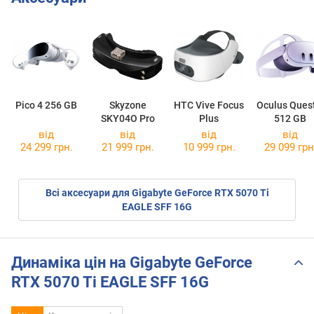
Pico 4 256 GB
Skyzone
HTC Vive Focus
Oculus Ques
SKY04O Pro
Plus
512 GB
від
від
від
від
24 299 грн.
21 999 грн.
10 999 грн.
29 099 грн
Всі аксесуари для Gigabyte GeForce RTX 5070 Ti
EAGLE SFF 16G
Динаміка цін на Gigabyte GeForce
RTX 5070 Ti EAGLE SFF 16G