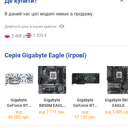
Де купити?
В даний час цієї моделі немає в продажу.
Дивіться ціни в інших країнах
1 335 £
5 408 zł
Серія Gigabyte Eagle (ігрові)
Gigabyte
Gigabyte
Gigabyte
Gigabyte B6
GeForce RTX
B850M EAGLE
GeForce RTX
EAGLE
5070 Ti EAGLE
WIFI6E
5070 Ti EAGLE
від
від 7 111 грн.
від
від 5 895 гр
OC ICE SFF 16G
OC SFF 16G
60 082 грн.
57 120 грн.