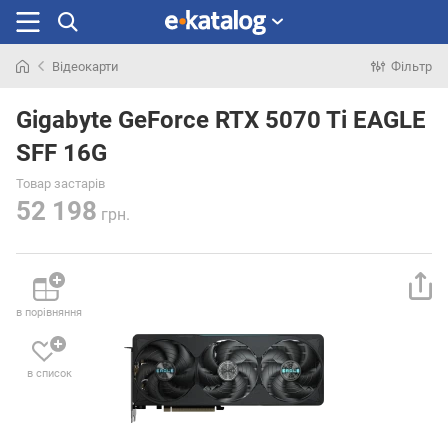
Відеокарти
Фільтр
Шукали
раніше
Gigabyte GeForce RTX 5070 Ti EAGLE
SFF 16G
Товар застарів
52 198
грн.
в порівняння
в список