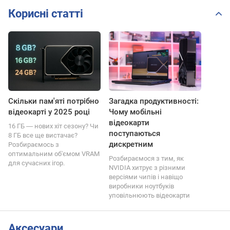
Корисні статті
Скільки пам'яті потрібно
Загадка продуктивності:
відеокарті у 2025 році
Чому мобільні
відеокарти
16 ГБ ― нових хіт сезону? Чи
поступаються
8 ГБ все ще вистачає?
дискретним
Розбираємось з
оптимальним об'ємом VRAM
Розбираємося з тим, як
для сучасних ігор.
NVIDIA хитрує з різними
версіями чипів і навіщо
виробники ноутбуків
уповільнюють відеокарти
Аксесуари