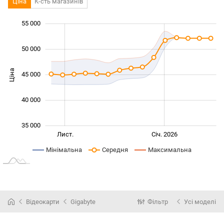
Ціна
К-сть магазинів
55 000
 000
 000
 000
 000
50 000
Ціна
45 000
35 000
40 000
35 000
Вер.
Бер.
Лист.
Січ. 2026
L
Мінімальна
Середня
Максимальна
Відеокарти
Gigabyte
Фільтр
Усі моделі