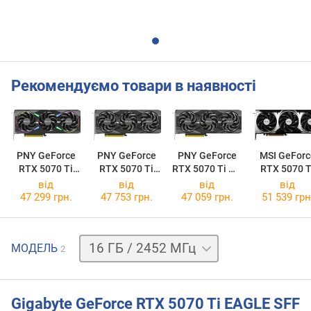
Рекомендуємо товари в наявності
PNY GeForce
PNY GeForce
PNY GeForce
MSI GeForc
RTX 5070 Ti
RTX 5070 Ti
RTX 5070 Ti OC
RTX 5070 T
ARGB EPIC-X
Triple Fan
Triple Fan
16G VENTU
від
від
від
від
RGB OC Triple
3X OC PLU
47 299 грн.
47 753 грн.
47 059 грн.
51 539 грн
Fan
16 ГБ
МОДЕЛЬ
2
/
2542 МГц
Gigabyte GeForce RTX 5070 Ti EAGLE SFF