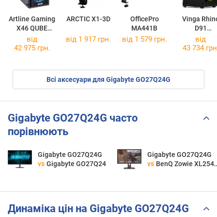
Artline Gaming
ARCTIC X1-3D
OfficePro
Vinga Rhin
X46 QUBE
MA441B
D91
QBC01
X46v36
Rhino D910
від
від 1 917 грн.
від 1 579 грн.
від
42 975 грн.
43 734 грн
Всі аксесуари для Gigabyte GO27Q24G
Gigabyte GO27Q24G часто
порівнюють
Gigabyte GO27Q24G
Gigabyte GO27Q24G
vs
Gigabyte GO27Q24
vs
BenQ Zowie XL2540K
Динаміка цін на Gigabyte GO27Q24G