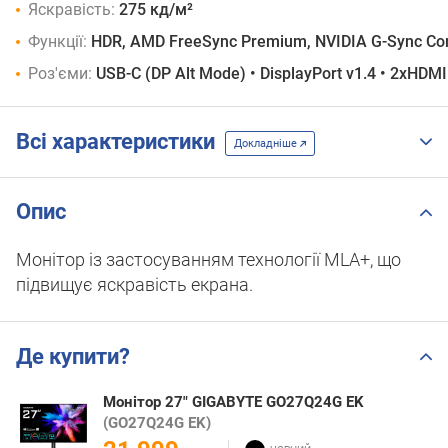
Яскравість:
275 кд/м²
Функції:
HDR, AMD FreeSync Premium, NVIDIA G-Sync Comp
Роз'єми:
USB-C (DP Alt Mode) • DisplayPort v1.4 • 2xHDMI
Всі характеристики
Докладніше
Опис
Монітор із застосуванням технології MLA+, що
підвищує яскравість екрана.
Де купити?
Монітор 27" GIGABYTE GO27Q24G EK
(GO27Q24G EK)