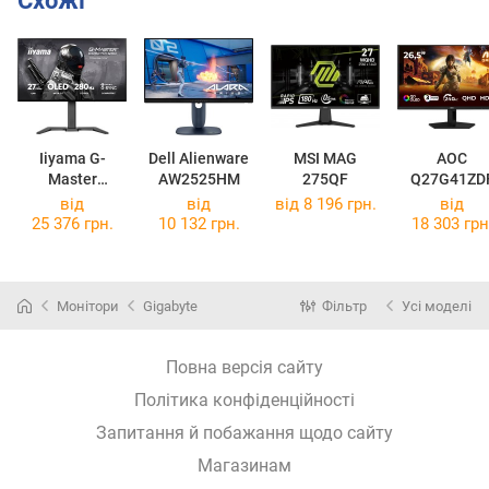
Схожі
Iiyama G-
Dell Alienware
MSI MAG
AOC
Master
AW2525HM
275QF
Q27G41ZD
GOB2701QSC-
від
від
від 8 196 грн.
від
B1
25 376 грн.
10 132 грн.
18 303 грн
Монітори
Gigabyte
Фільтр
Усі моделі
Повна версія сайту
Політика конфіденційності
Запитання й побажання щодо сайту
Магазинам