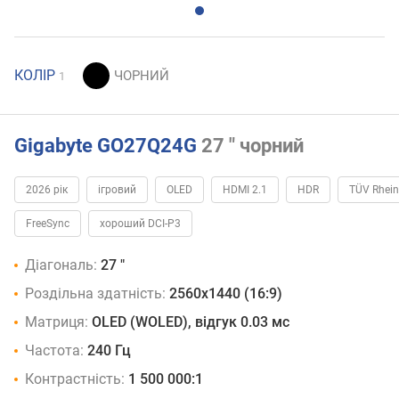
КОЛІР
1
Gigabyte GO27Q24G
27 " чорний
2026 рік
ігровий
OLED
HDMI 2.1
HDR
TÜV Rhein
FreeSync
хороший DCI-P3
Діагональ:
27 "
Роздільна здатність:
2560x1440 (16:9)
Матриця:
OLED (WOLED), відгук 0.03 мс
Частота:
240 Гц
Контрастність:
1 500 000:1