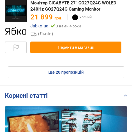
Монітор GIGABYTE 27" GO27Q24G WOLED
240Hz GO27Q24G Gaming Monitor
21 899
грн.
Jabko.ua
З нами 4 роки
(Львів)
Перейти в магазин
ще
20
пропозицій
Корисні статті