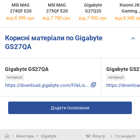
MSI MAG
MSI MAG
Gigabyte
Xiaomi 2K
274QF E20
275QF E20
G27Q20
Gaming
Monitor G27
від 8 399 грн.
від 7 750 грн.
від 7 992 грн.
від 8 340 гр
2026
Корисні матеріали по Gigabyte
GS27QA
Gigabyte GS27QA
Gigabyte GS
інструкції
інструкції
https://download.gigabyte.com/FileList/Manual/GIGABYTE_GS27...
Додати посилання
Монітори
Gigabyte
Фільтр
Усі моделі