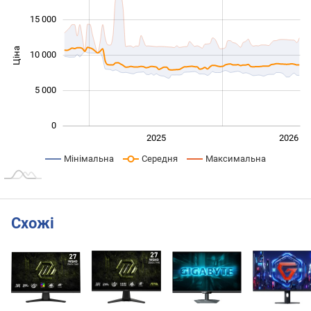
15 000
Ціна
10 000
10 000
5 000
0
2024
2027
2025
2026
L
Мінімальна
Середня
Максимальна
Схожі