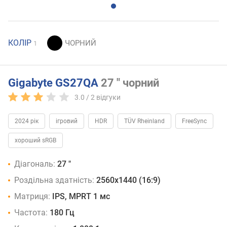
КОЛІР
1
Gigabyte GS27QA
27 " чорний
3.0 /
2
відгуки
2024 рік
ігровий
HDR
TÜV Rheinland
FreeSync
хороший sRGB
Діагональ:
27 "
Роздільна здатність:
2560x1440 (16:9)
Матриця:
IPS, MPRT 1 мс
Частота:
180 Гц