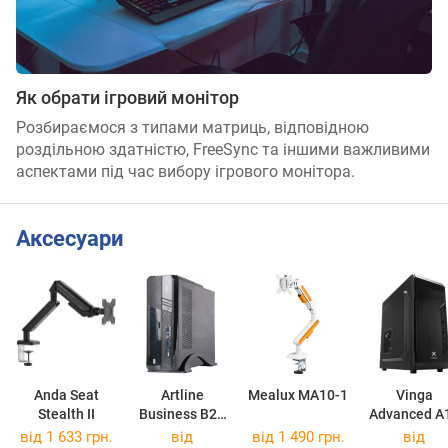
Як обрати ігровий монітор
Розбираємося з типами матриць, відповідною
роздільною здатністю, FreeSync та іншими важливими
аспектами під час вибору ігрового монітора.
Аксесуари
Anda Seat
Artline
Mealux MA10-1
Vinga
Stealth II
Business B22
Advanced A
B22v01
Advanced A
від 1 633 грн.
від
від 1 490 грн.
від