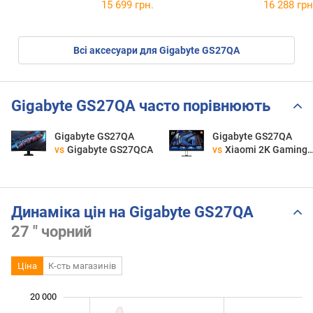
15 699 грн.
16 288 грн
Всі аксесуари для Gigabyte GS27QA
Gigabyte GS27QA часто порівнюють
Gigabyte GS27QA
Gigabyte GS27QA
vs
Gigabyte GS27QCA
vs
Xiaomi 2K Gaming Monitor G27Qi
Динаміка цін на Gigabyte GS27QA
27 " чорний
Ціна
К-сть магазинів
20 000
 000
 000
 000