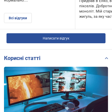
нормально....
Придбав в Енко, в
пікселів. Добротн
моноліт. Мій стари
жигуль, за яку час
Всі відгуки
Написати відгук
Корисні статті