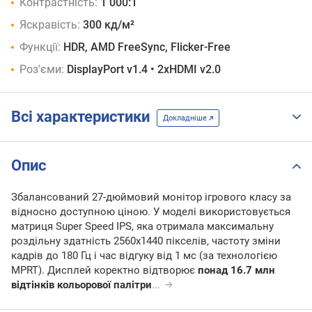
Контрастність:
1 000:1
Яскравість:
300 кд/м²
Функції:
HDR, AMD FreeSync, Flicker-Free
Роз'єми:
DisplayPort v1.4 • 2xHDMI v2.0
Всі характеристики
Докладніше
Опис
Збалансований 27-дюймовий монітор ігрового класу за
відносно доступною ціною. У моделі використовується
матриця Super Speed IPS, яка отримала максимальну
роздільну здатність 2560х1440 пікселів, частоту зміни
кадрів до 180 Гц і час відгуку від 1 мс (за технологією
MPRT). Дисплей коректно відтворює
понад 16.7 млн
відтінків кольорової палітри
...