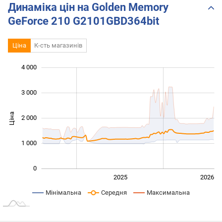
Динаміка цін на Golden Memory
GeForce 210 G2101GBD364bit
Ціна
К-сть магазинів
 000
 000
 500
 000
-500
500
4 000
3 000
Ціна
2 000
1 000
1 000
0
2024
2027
2025
2026
L
Мінімальна
Середня
Максимальна