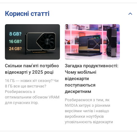
Корисні статті
Скільки пам'яті потрібно
Загадка продуктивності:
відеокарті у 2025 році
Чому мобільні
відеокарти
16 ГБ ― нових хіт сезону? Чи
поступаються
8 ГБ все ще вистачає?
дискретним
Розбираємось з
оптимальним об'ємом VRAM
Розбираємося з тим, як
для сучасних ігор.
NVIDIA хитрує з різними
версіями чипів і навіщо
виробники ноутбуків
уповільнюють відеокарти