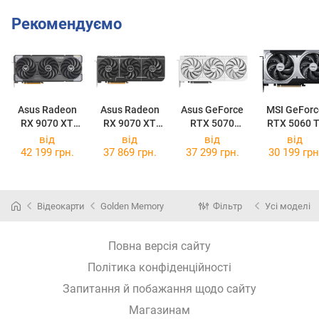
Рекомендуємо
Asus Radeon
Asus Radeon
Asus GeForce
MSI GeForc
RX 9070 XT
RX 9070 XT
RTX 5070
RTX 5060 T
TUF Gaming
Prime OC 16GB
Prime OC White
16G VENTU
від
від
від
від
OC 16GB
2X OC PLU
42 199 грн.
37 869 грн.
37 299 грн.
30 199 грн
Відеокарти
Golden Memory
Фільтр
Усі моделі
Повна версія сайту
Політика конфіденційності
Запитання й побажання щодо сайту
Магазинам