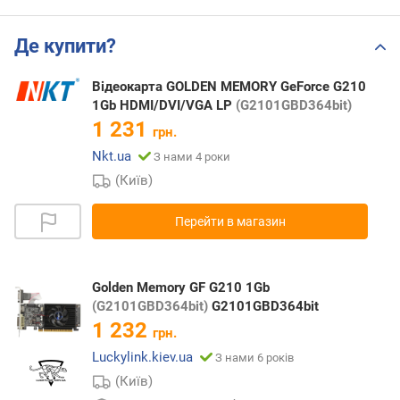
Де купити?
Відеокарта GOLDEN MEMORY GeForce G210
1Gb HDMI/DVI/VGA LP
(G2101GBD364bit)
1 231
грн.
Nkt.ua
З нами 4 роки
(Київ)
Перейти в магазин
Golden Memory GF G210 1Gb
(G2101GBD364bit)
G2101GBD364bit
1 232
грн.
Luckylink.kiev.ua
З нами 6 років
(Київ)