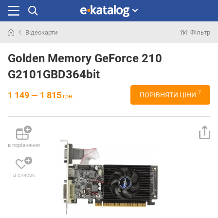
Відеокарти
Фільтр
Шукали
раніше
Golden Memory GeForce 210
G2101GBD364bit
7
1 149 — 1 815
ПОРІВНЯТИ ЦІНИ
грн.
в порівняння
в список