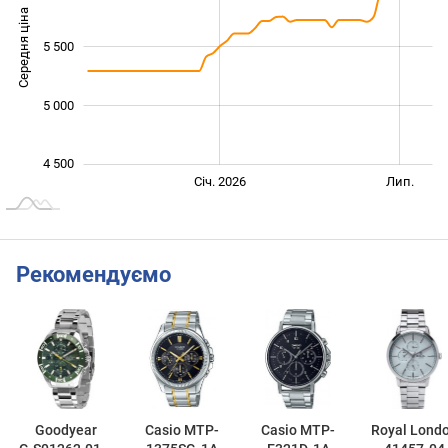
Середня ціна
4 800
5 500
5 000
4 500
Січ. 2027
Лип.
Січ. 2026
Лип.
L
Рекомендуємо
Goodyear
Casio MTP-
Casio MTP-
Royal Lond