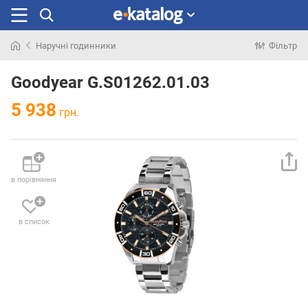
Наручні годинники
Фільтр
Шукали
раніше
Goodyear G.S01262.01.03
5 938
грн.
в порівняння
в список