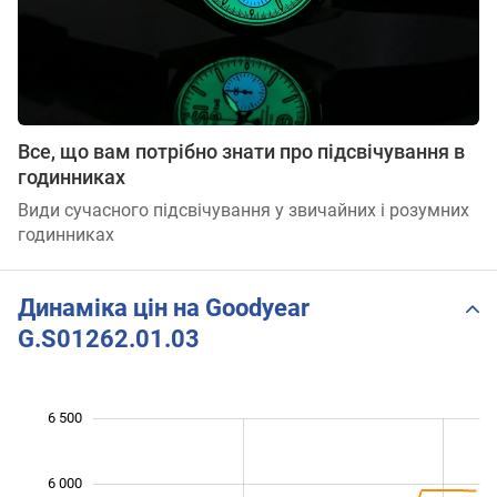
Все, що вам потрібно знати про підсвічування в
годинниках
Види сучасного підсвічування у звичайних і розумних
годинниках
Динаміка цін на Goodyear
G.S01262.01.03
 400
 600
 800
 000
 000
 500
6 500
6 000