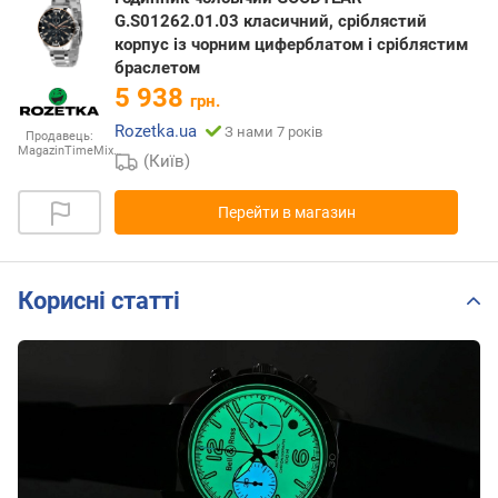
G.S01262.01.03 класичний, сріблястий
корпус із чорним циферблатом і сріблястим
браслетом
5 938
грн.
Rozetka.ua
З нами 7 років
Продавець:
MagazinTimeMix…
(Київ)
Перейти в магазин
Корисні статті