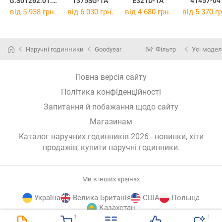
G.S01262.01.0
1375SG-1A
E321D-1A
41457-04
4
від 5 938 грн.
від 6 030 грн.
від 4 680 грн.
від 5 370 гр
Наручні годинники
Goodyear
Фільтр
Усі модел
Повна версія сайту
Політика конфіденційності
Запитання й побажання щодо сайту
Магазинам
Каталог наручних годинників 2026 - новинки, хіти
продажів,
купити наручні годинники
.
Ми в інших країнах
Україна
Велика Британія
США
Польща
Казахстан
1
1