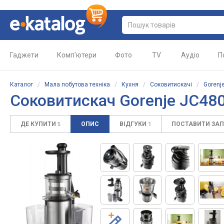
Гаджети
Комп'ютери
Фото
TV
Аудіо
П
Каталог
/
Мала побутова техніка
/
Кухня
/
Соковитискачі
/
Gorenj
Соковитискач Gorenje JC4
ДЕ КУПИТИ
ОПИС
ВІДГУКИ
ПОСТАВИТИ ЗА
5
1