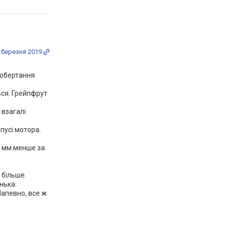
 березня 2019
ь обертання
ься. Грейпфрут
 взагалі
пусі мотора.
-2 мм менше за
 більше.
енька.
Напевно, все ж