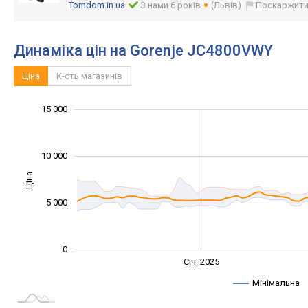
Tomdom.in.ua
З нами 6 років
(Львів)
Поскаржит
Динаміка цін на Gorenje JC4800VWY
Ціна
К-сть магазинів
-10 000
20 000
-4 000
-2 000
-5 000
2 000
15 000
10 000
Ціна
10 000
5 000
0
Січ. 2027
Лип.
Січ. 2025
L
Мінімальна