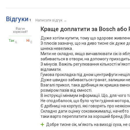
Відгуки
→
1
Написати відгук
Краще доплатити за Bosch або P
Відгук
корисний?
Дуже хотіли купити, тому що здорове живленн
Так
Ні
6
0
З плюсів зазначу, що на диво тисне сік дуже 
шнека невелика.
Мити не складно, якщо вичавлювати сік із ябл
забивається в отвори, на допомогу приходить 
З мінусів. Важіль регулювання кількості м'яко
відламати.
Гумова прокладка під дном центрифуги нещіль
Дуже швидко забивається гранат, залишки не 
Взагалі прикол, така дрібниця як кришка ємност
розміром пазів від ємності.
В інструкції мінімум інформації. Що, для чого
Не сподобалося, що було чути гудіння мотора,
Є дрібниці на корпусі, які говорять про неякісн
Складно дати оцінку соковижималці, начебто є 
таки варто переплатити за хороший бренд (Bosc
Добре тисне сік, м'якоть на виході суха, не