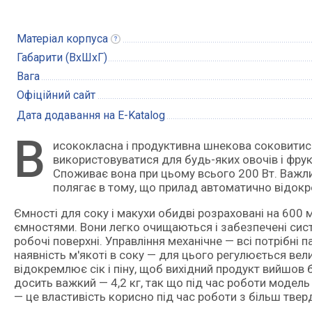
Матеріал
корпуса
Габарити (ВxШxГ)
Вага
Офіційний сайт
Дата додавання на E-Katalog
В
исококласна і продуктивна шнекова соковитискач від відомого бренду Gorenje. Пристрій універсальний: може
використовуватися для будь-яких овочів і фрук
Споживає вона при цьому всього 200 Вт. Важл
полягає в тому, що прилад автоматично відокрем
Ємності для соку і макухи обидві розраховані на 600 
ємностями. Вони легко очищаються і забезпечені сист
робочі поверхні. Управління механічне — всі потрібн
наявність м'якоті в соку — для цього регулюється вел
відокремлює сік і піну, щоб вихідний продукт вийшов 
досить важкий — 4,2 кг, так що під час роботи модель
— це властивість корисно під час роботи з більш тве