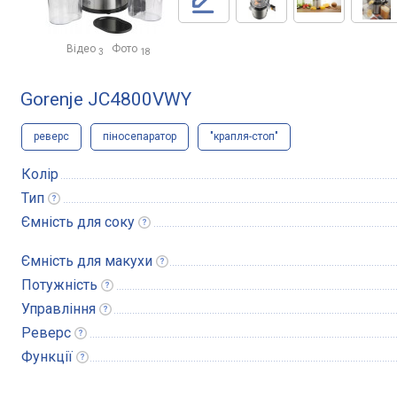
Відео
Фото
3
18
Gorenje JC4800VWY
реверс
піносепаратор
"крапля-стоп"
Колір
Тип
Ємність для
соку
Ємність для
макухи
Потужність
Управління
Реверс
Функції