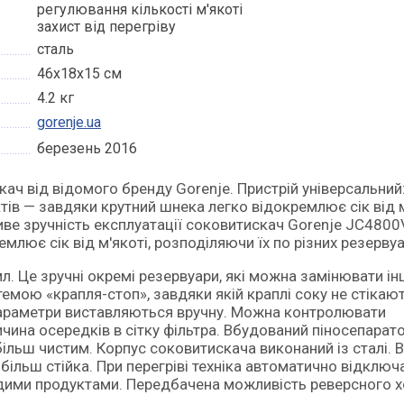
регулювання кількості м'якоті
захист від перегріву
сталь
46х18х15 см
4.2 кг
gorenje.ua
березень 2016
тів — завдяки крутний шнека легко відокремлює сік від 
иве зручність експлуатації соковитискач Gorenje JC480
лює сік від м'якоті, розподіляючи їх по різних резервуа
мл. Це зручні окремі резервуари, які можна замінювати і
емою «крапля-стоп», завдяки якій краплі соку не стікают
і параметри виставляються вручну. Можна контролювати
ичина осередків в сітку фільтра. Вбудований піносепарат
більш чистим. Корпус соковитискача виконаний із сталі. В
 більш стійка. При перегріві техніка автоматично відключ
рдими продуктами. Передбачена можливість реверсного х