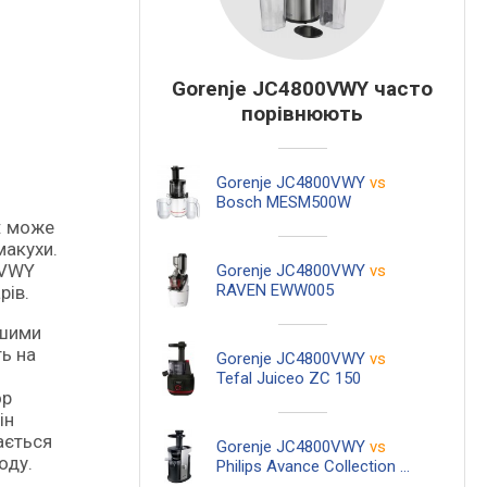
Gorenje JC4800VWY часто
порівнюють
Gorenje JC4800VWY
vs
Bosch MESM500W
макухи.
0VWY
Gorenje JC4800VWY
vs
RAVEN EWW005
рів.
ншими
ь на
Gorenje JC4800VWY
vs
Tefal Juiceo ZC 150
ор
ін
ається
Gorenje JC4800VWY
vs
оду.
Philips Avance Collection HR 1880