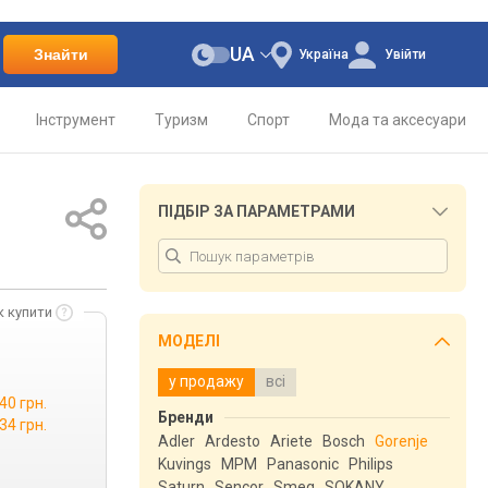
UA
Знайти
Україна
Увійти
Інструмент
Туризм
Спорт
Мода та аксесуари
ПІДБІР ЗА ПАРАМЕТРАМИ
к купити
МОДЕЛІ
у продажу
всі
40 грн.
Бренди
34 грн.
Adler
Ardesto
Ariete
Bosch
Gorenje
Kuvings
MPM
Panasonic
Philips
Saturn
Sencor
Smeg
SOKANY