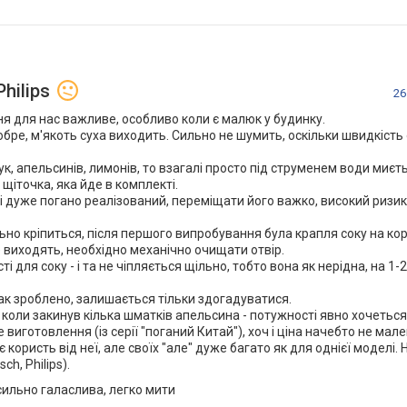
hilips
26
я для нас важливе, особливо коли є малюк у будинку.
добре, м'якоть суха виходить. Сильно не шумить, оскільки швидкіст
ук, апельсинів, лимонів, то взагалі просто під струменем води миєт
щіточка, яка йде в комплекті.
ті дуже погано реалізований, переміщати його важко, високий ризик
но кріпиться, після першого випробування була крапля соку на кор
виходять, необхідно механічно очищати отвір.
і для соку - і та не чіпляється щільно, тобто вона як нерідна, на 1
 так зроблено, залишається тільки здогадуватися.
 коли закинув кілька шматків апельсина - потужності явно хочеться
е виготовлення (із серії "поганий Китай"), хоч і ціна начебто не мал
користь від неї, але своїх "але" дуже багато як для однієї моделі. 
h, Philips).
 сильно галаслива, легко мити