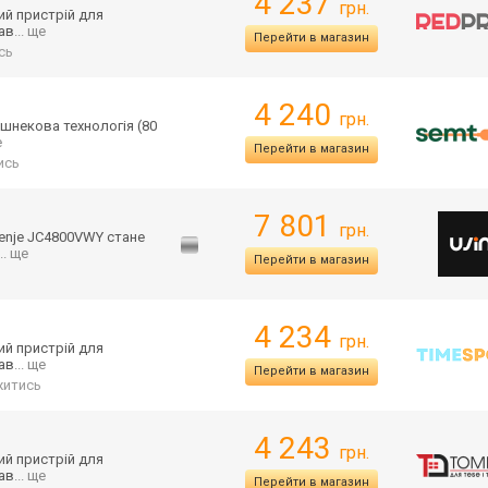
4 237
грн.
ий пристрій для
Зав
... ще
Перейти в магазин
сь
4 240
грн.
шнекова технологія (80
е
Перейти в магазин
ись
7 801
грн.
enje JC4800VWY стане
... ще
Перейти в магазин
4 234
грн.
ий пристрій для
Зав
... ще
Перейти в магазин
житись
4 243
грн.
ий пристрій для
Зав
... ще
Перейти в магазин