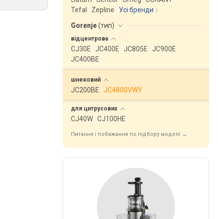
Tefal
Zepline
Усі бренди
Gorenje
(
тип
)
відцентрова
CJ30E
JC400E
JC805E
JC900E
JC400BE
шнековий
JC200BE
JC4800VWY
для
цитрусових
CJ40W
CJ100HE
Питання і побажання по підбору моделі →