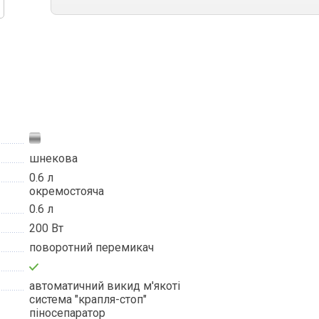
шнекова
0.6 л
окремостояча
0.6 л
200 Вт
поворотний перемикач
автоматичний викид м'якоті
система "крапля-стоп"
піносепаратор