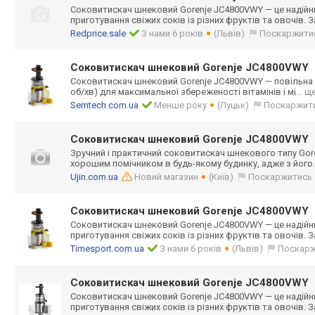
Соковитискач шнековий Gorenje JC4800VWY — це надійн
приготування свіжих соків із різних фруктів та овочів. 
Redprice.sale
З нами 6 років
(Львів)
Поскаржити
Соковитискач шнековий Gorenje JC4800VWY
Соковитискач шнековий Gorenje JC4800VWY — повільна 
об/хв) для максимальної збереженості вітамінів і мі
... щ
Semtech.com.ua
Менше року
(Луцьк)
Поскаржит
Соковитискач шнековий Gorenje JC4800VWY
Зручний і практичний соковитискач шнекового типу Gor
хорошим помічником в будь-якому будинку, адже з його
Ujin.com.ua
Новий магазин
(Київ)
Поскаржитись
Соковитискач шнековий Gorenje JC4800VWY
Соковитискач шнековий Gorenje JC4800VWY — це надійн
приготування свіжих соків із різних фруктів та овочів. 
Timesport.com.ua
З нами 6 років
(Львів)
Поскар
Соковитискач шнековий Gorenje JC4800VWY
Соковитискач шнековий Gorenje JC4800VWY — це надійн
приготування свіжих соків із різних фруктів та овочів. 