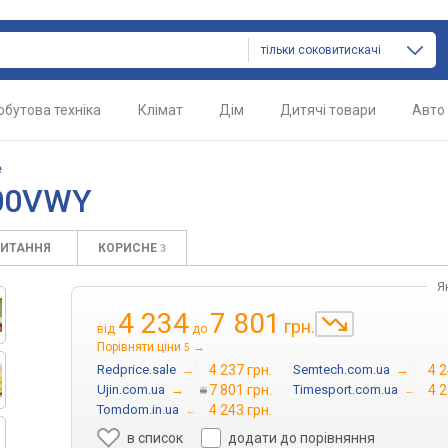
тільки соковитискачі
обутова техніка
Клімат
Дім
Дитячі товари
Авто
e
800VWY
ПИТАННЯ
КОРИСНЕ
3
Я
4 234
7 801
грн.
від
до
Порівняти ціни
→
5
Redprice.sale
→
4 237 грн.
Semtech.com.ua
→
4 2
Ujin.com.ua
→
7 801 грн.
Timesport.com.ua
→
4 2
Tomdom.in.ua
→
4 243 грн.
в список
додати до порівняння