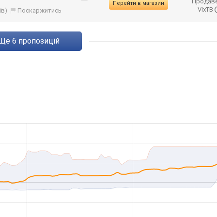
Продаве
Перейти в магазин
VixTB
їв)
Поскаржитись
ще
6
пропозицій