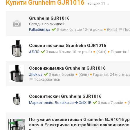
Купити Grunhelm GJR1016
Усі ціни 11
→
Grunhelm GJR1016
Сегодня со скидкой!
Palladium.ua
З нами більше 10-ти років
(Київ)
Пос
Соковитискачка Grunhelm GJR1016
АЛЛО
З нами більше 10-ти років
(Київ)
Гарантія: 1
Соковижималка Grunhelm GJR1016
Zhuk.ua
З нами 6 років
(Київ)
Гарантія: 24 міс. ві
Поскаржитись
Соковитискач Grunhelm GJR1016
Маркетплейс:
Rozetka.ua
OnIX_IR
З нами 7 років
(
Потужний соковитискач Grunhelm GJR1016 дл
овочів Електрична центробіжна соковижимал