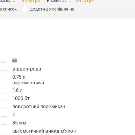
tka.ua
→
3 200 грн.
Rozetka.ua
→
3 440 грн.
в список
додати до порівняння
відцентрова
0.75 л
окремостояча
1.6 л
1000 Вт
поворотний перемикач
2
85 мм
автоматичний викид м'якоті