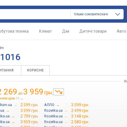
тільки соковитискачі
обутова техніка
Клімат
Дім
Дитячі товари
Авто
lm
R1016
ПИТАННЯ
КОРИСНЕ
Я
2 269
3 959
грн.
до
няти ціни
→
11
dium.ua
→
2 599 грн.
АЛЛО
→
3 599 грн.
.ua
→
3 599 грн.
Rozetka.ua
→
2 499 грн.
tka.ua
→
2 799 грн.
Rozetka.ua
→
3 148 грн.
tka.ua
→
3 959 грн.
Rozetka.ua
→
2 580 грн.