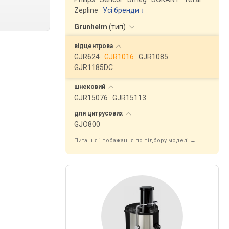
Zepline
Усі бренди
Grunhelm
(
тип
)
відцентрова
GJR624
GJR1016
GJR1085
GJR1185DC
шнековий
GJR15076
GJR15113
для
цитрусових
GJO800
Питання і побажання по підбору моделі →