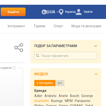
UA
Знайти
Україна
Увійти
Інструмент
Туризм
Спорт
Мода та аксесуари
ПІДБІР ЗА ПАРАМЕТРАМИ
к купити
МОДЕЛІ
у продажу
всі
Бренди
Adler
Ardesto
Ariete
Bosch
Gorenje
Grunhelm
Kuvings
MPM
Panasonic
Philips
Sencor
Smeg
SOKANY
Tefal