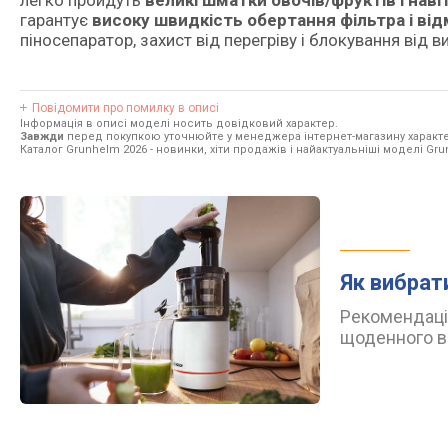
легко пройдуть
великі шматки овочів/фруктів і навіт
гарантує
високу швидкість обертання фільтра і від
піносепаратор, захист від перегріву і блокування від
Повідомити про помилку в описі
Інформація в описі моделі носить довідковий характер.
Завжди
перед покупкою уточнюйте у менеджера інтернет-магазину характе
Каталог Grunhelm 2026
- новинки, хіти продажів і найактуальніші моделі Gr
Як вибрат
Рекомендації
щоденного в