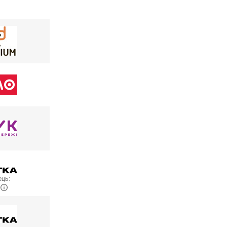
ць:
R