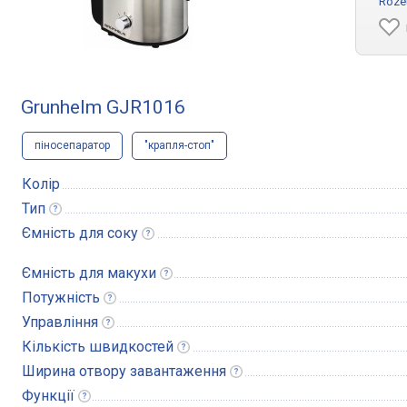
Roze
Grunhelm GJR1016
піносепаратор
"крапля-стоп"
Колір
Тип
Ємність для
соку
Ємність для
макухи
Потужність
Управління
Кількість
швидкостей
Ширина отвору
завантаження
Функції