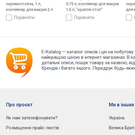
окремостояча, 1 л,
0.75 л, контейнер для макухи
окре
контейнер для макухи 2 л
1.6 л, "крапля-стоп"
для 
стоп
порівняти
порівняти
E-Katalog
— каталог описів і цін на побутову
найкращою ціною в інтернет-магазинах. В 
детальні
описи
, пошук товару за назвою,
ві
брендів
і багато іншого. Передрук будь-яких
Про проєкт
Ми в інших
Як нам зателефонувати?
Україна
Розміщення прайс-листів
Велика Брит