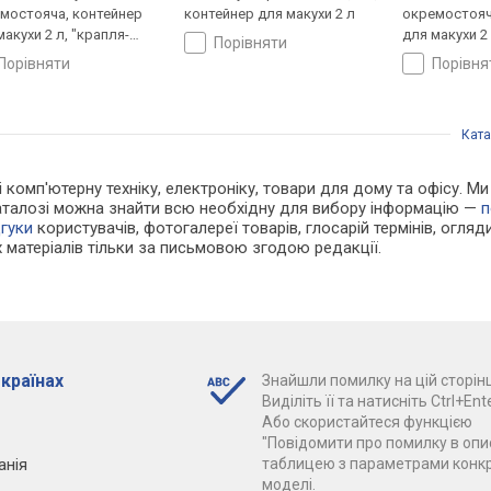
мостояча, контейнер
контейнер для макухи 2 л
окремостояч
макухи 2 л, "крапля-
для макухи 2 
порівняти
"
стоп"
порівняти
порівн
Ката
 і комп'ютерну техніку, електроніку, товари для дому та офісу. 
каталозі можна знайти всю необхідну для вибору інформацію —
п
дгуки
користувачів, фотогалереї товарів, глосарій термінів, огляди
 матеріалів тільки за письмовою згодою редакції.
 країнах
Знайшли помилку на цій сторінц
Виділіть її та натисніть Ctrl+Ente
Або скористайтеся функцією
"Повідомити про помилку в опис
анія
таблицею з параметрами конк
моделі.