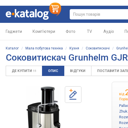
Гаджети
Комп'ютери
Фото
TV
Аудіо
П
Каталог
/
Мала побутова техніка
/
Кухня
/
Соковитискачі
/
Grunhe
Соковитискач Grunhelm GJ
ДЕ КУПИТИ
ОПИС
ВІДГУКИ
ПОСТАВИТИ ЗА
11
від
Порів
Palla
Zhuk
Roze
Roze