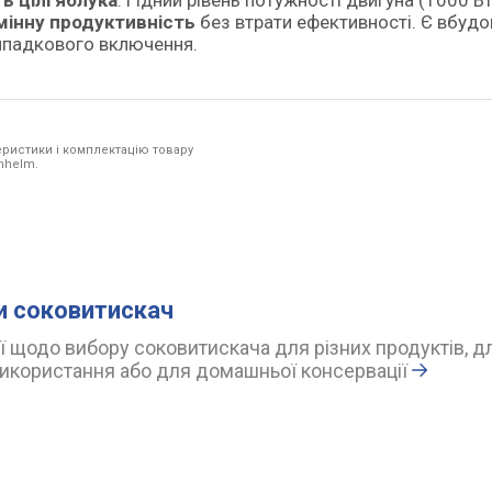
ь цілі яблука
. Гідний рівень потужності двигуна (1000 Вт
мінну продуктивність
без втрати ефективності. Є вбуд
 випадкового включення.
ристики і комплектацію товару
unhelm.
и соковитискач
 щодо вибору соковитискача для різних продуктів, д
икористання або для домашньої консервації