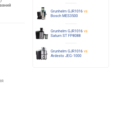
)
ований
Grunhelm GJR1016
vs
Bosch MES3500
Grunhelm GJR1016
vs
Saturn ST FP8088
Grunhelm GJR1016
vs
Ardesto JEG-1000
ля