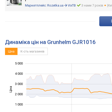
г
Маркетплейс:
Rozetka.ua
VixTB
З нами 7 років
(Ки
Динаміка цін на Grunhelm GJR1016
Ціна
К-сть магазинів
5 000
-2 000
-1 000
6 000
4 000
3 000
Ціна
1 000
2 000
1 000