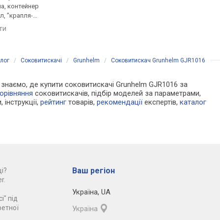
а, контейнер
контейнер для макухи 1.6 л,
окремостояча, 1 л,
л, "крапля-
імпульсний режим
контейнер для макухи
яти
порівняти
порівняти
лог
/
Соковитискачі
/
Grunhelm
/
Соковитискач Grunhelm GJR1016
Ми знаємо, де купити соковитискачі Grunhelm GJR1016 за
орівняння
соковитискачів, підбір моделей за параметрами,
, інструкції,
рейтинг
товарів,
рекомендації
експертів,
каталог
Ваш регіон
і?
r.
Україна
,
UA
і" під
ретної
Україна