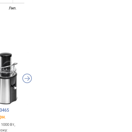
Лип.
 3465
Laretti LR-FP7415
Grunhelm GJR1085
рн.
від 2 835 грн.
від 2 390 грн.
 1000 Вт,
відцентрова, 800 Вт, ємність
відцентрова, 1000 Вт
соку:
для соку: окремостояча, 1 л,
ємність для соку: