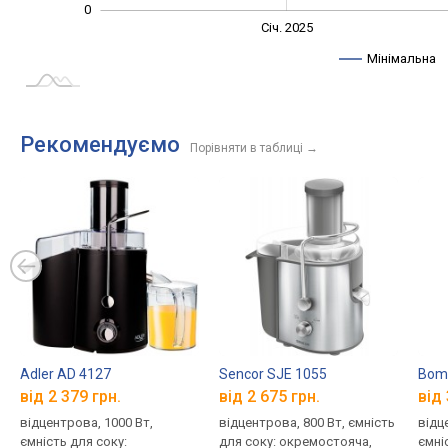
0
Січ. 2027
Лип.
Січ. 2025
L
Мінімальна
Рекомендуємо
Порівняти в таблиці
→
Adler AD 4127
Sencor SJE 1055
Bom
від 2 379 грн.
від 2 675 грн.
від 
відцентрова, 1000 Вт,
відцентрова, 800 Вт, ємність
відц
ємність для соку:
для соку: окремостояча,
ємні