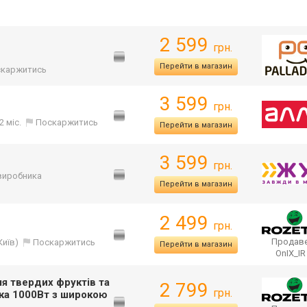
2 599
грн.
Перейти в магазин
каржитись
3 599
грн.
2 міс.
Поскаржитись
Перейти в магазин
3 599
грн.
д виробника
Перейти в магазин
2 499
грн.
Продаве
Київ)
Поскаржитись
Перейти в магазин
OnIX_I
я твердих фруктів та
2 799
грн.
ка 1000Вт з широкою