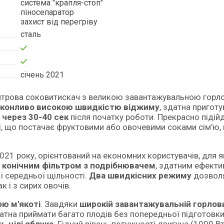
система "крапля-стоп"
піносепаратор
захист від перегріву
сталь
січень 2021
конливо високою швидкістю віджиму
, здатна приготу
 через 30-40 сек
після початку роботи. Прекрасно підій
ці, що постачає фруктовими або овочевими соками сім'ю,
2021 року, орієнтований на економних користувачів, для я
 конічним фільтром з подрібнювачем
, здатним ефекти
і середньої щільності.
Два швидкісних режиму
дозвол
к і з сирих овочів.
ю м'якоті
. Завдяки
широкій завантажувальній горлов
тна приймати багато плодів без попередньої підготовки.