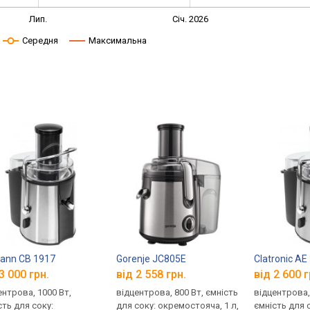
Лип.
Січ. 2026
Середня
Максимальна
ann CB 1917
Gorenje JC805E
Clatronic AE
3 000 грн.
від 2 558 грн.
від 2 600 г
ентрова, 1000 Вт,
відцентрова, 800 Вт, ємність
відцентрова,
сть для соку:
для соку: окремостояча, 1 л,
ємність для 