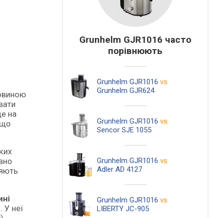
Grunhelm GJR1016 часто
порівнюють
Grunhelm GJR1016
vs
Grunhelm GJR624
вати
де на
Grunhelm GJR1016
vs
 що
Sencor SJE 1055
ких
вно
Grunhelm GJR1016
vs
Adler AD 4127
яють
ині
Grunhelm GJR1016
vs
 У неї
LIBERTY JC-905