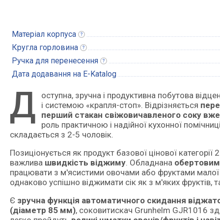
Матеріал
корпуса
Кругла
горловина
Ручка для
перенесення
Дата додавання на E-Katalog
Д
оступна, зручна і продуктивна побутова відцентрова соковитискач з великою завантажувальною горловиною
і системою «крапля-стоп». Відрізняється
пере
перший стакан свіжовичавленого соку вже
роль практичною і надійної кухонної помічни
складається з 2-5 чоловік.
Позиціонується як продукт базової цінової категорії 
важлива
швидкість віджиму
. Обладнана
обертовим
працювати з м'ясистими овочами або фруктами малої 
однаково успішно віджимати сік як з м'яких фруктів, та
Є
зручна функція автоматичного скидання віджато
(діаметр 85 мм)
, соковитискач Grunhelm GJR1016 зда