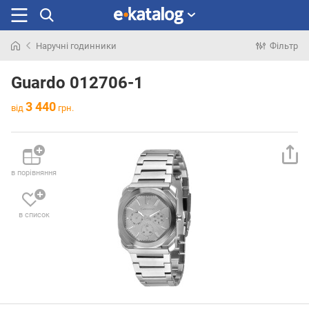
Наручні годинники
Фільтр
Шукали
раніше
Guardo 012706-1
3 440
від
грн.
в порівняння
в список