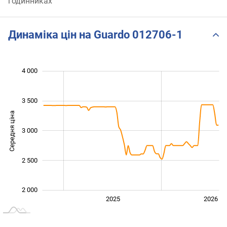
годинниках
Динаміка цін на Guardo 012706-1
 600
 800
 200
 400
 500
 500
 000
4 000
3 500
Середня ціна
3 000
2 000
2 500
2 000
2024
2027
2025
2026
L