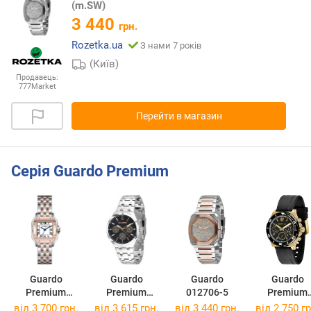
(m.SW)
3 440
грн.
Rozetka.ua
З нами 7 років
(Київ)
Продавець:
777Market
Перейти в магазин
Серія Guardo Premium
Guardo
Guardo
Guardo
Guardo
Premium
Premium
012706-5
Premium
012827-5
012781-7
012757-5
від 3 700 грн.
від 3 615 грн.
від 3 440 грн.
від 2 750 гр