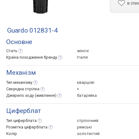
в спи
Guardo 012831-4
Основне
Стать
жіночі
Країна походження
бренду
Італія
Механізм
Тип
механізму
кварцові
Секундна
стрілка
+
Джерело ходу
(живлення)
батарейка
Циферблат
Тип
циферблата
стрілочний
Розмітка
циферблата
римські
Колір
золотистий