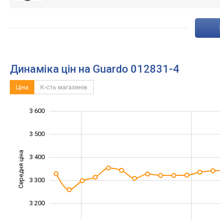
Динаміка цін на Guardo 012831-4
Ціна
К-сть магазинів
3 600
2 900
3 000
3 700
3 500
Середня ціна
3 400
3 100
3 300
3 200