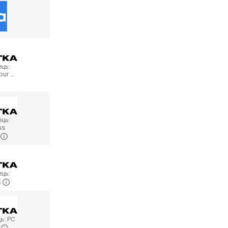
ць:
our …
ць:
ss
…
ць:
S
ь:
PC
r