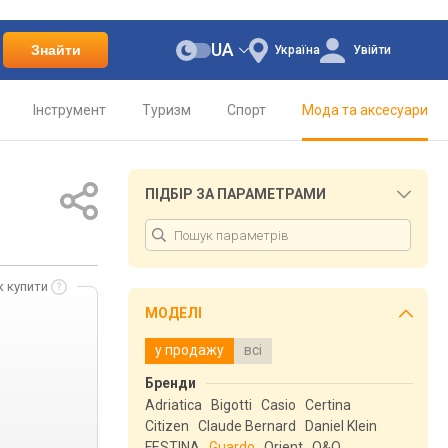
UA
Знайти
Україна
Увійти
Інструмент
Туризм
Спорт
Мода та аксесуари
ПІДБІР ЗА ПАРАМЕТРАМИ
к купити
МОДЕЛІ
у продажу
всі
Бренди
Adriatica
Bigotti
Casio
Certina
Citizen
Claude Bernard
Daniel Klein
FESTINA
Guardo
Orient
Q&Q