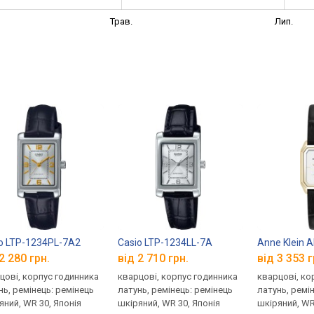
Трав.
Лип.
o LTP-1234PL-7A2
Casio LTP-1234LL-7A
Anne Klein 
2 280 грн.
від 2 710 грн.
від 3 353 г
цові, корпус годинника
кварцові, корпус годинника
кварцові, ко
нь, ремінець: ремінець
латунь, ремінець: ремінець
латунь, ремі
яний, WR 30, Японія
шкіряний, WR 30, Японія
шкіряний, WR