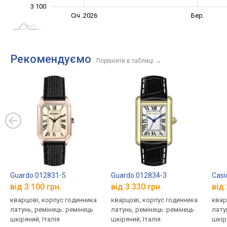
3 100
Лист.
Черв.
Лют.
Груд.
Квіт.
Вер.
Січ. 2026
Бер.
L
Рекомендуємо
Порівняти в таблиці
→
Guardo 012831-5
Guardo 012834-3
Casi
від 3 100 грн.
від 3 330 грн.
від 
кварцові, корпус годинника
кварцові, корпус годинника
квар
латунь, ремінець: ремінець
латунь, ремінець: ремінець
лату
шкіряний, Італія
шкіряний, Італія
шкір