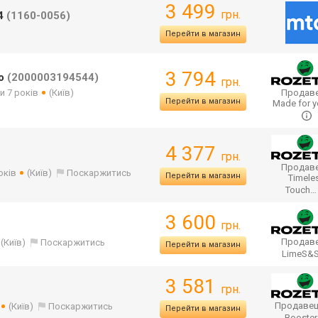
3 499
грн.
-4
(1160-0056)
Перейти в магазин
3 794
do
(2000003194544)
грн.
и 7 років
(Київ)
Продаве
Перейти в магазин
Made for y
4 377
грн.
Продаве
оків
(Київ)
Поскаржитись
Перейти в магазин
Timele
Touch
3 600
грн.
Продаве
(Київ)
Поскаржитись
Перейти в магазин
LimeS&
3 581
грн.
Продавец
(Київ)
Поскаржитись
Перейти в магазин
Booste