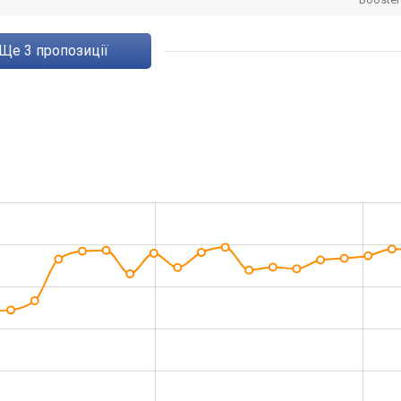
ще
3
пропозиції