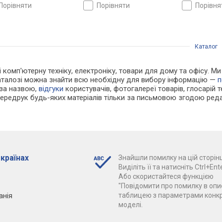
порівняти
порівняти
порівн
Каталог
 і комп'ютерну техніку, електроніку, товари для дому та офісу. М
каталозі можна знайти всю необхідну для вибору інформацію —
п
 за назвою,
відгуки
користувачів, фотогалереї товарів, глосарій те
Передрук будь-яких матеріалів тільки за письмовою згодою реда
 країнах
Знайшли помилку на цій сторінц
Виділіть її та натисніть Ctrl+Ente
Або скористайтеся функцією
"Повідомити про помилку в опис
анія
таблицею з параметрами конк
моделі.