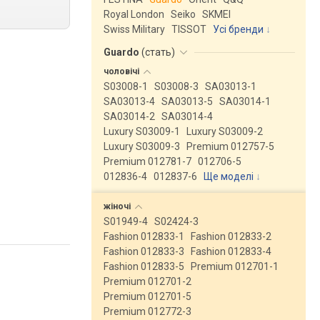
Royal London
Seiko
SKMEI
Swiss Military
TISSOT
Усі бренди
Guardo
(
стать
)
чоловічі
S03008-1
S03008-3
SA03013-1
SA03013-4
SA03013-5
SA03014-1
SA03014-2
SA03014-4
Luxury S03009-1
Luxury S03009-2
Luxury S03009-3
Premium 012757-5
Premium 012781-7
012706-5
012836-4
012837-6
Ще моделі
↓
жіночі
S01949-4
S02424-3
Fashion 012833-1
Fashion 012833-2
Fashion 012833-3
Fashion 012833-4
Fashion 012833-5
Premium 012701-1
Premium 012701-2
Premium 012701-5
Premium 012772-3