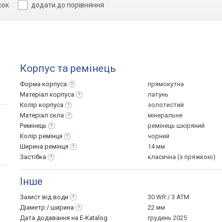
сок
додати до порівняння
Корпус та ремінець
Форма
корпуса
прямокутна
Матеріал
корпуса
латунь
Колір
корпуса
золотистий
Матеріал
скла
мінеральне
Ремінець
ремінець шкіряний
Колір
ремінця
чорний
Ширина
ремінця
14 мм
Застібка
класична (з пряжкою)
Інше
Захист від
води
30 WR / 3 ATM
Діаметр /
ширина
22 мм
Дата додавання на E-Katalog
грудень 2025