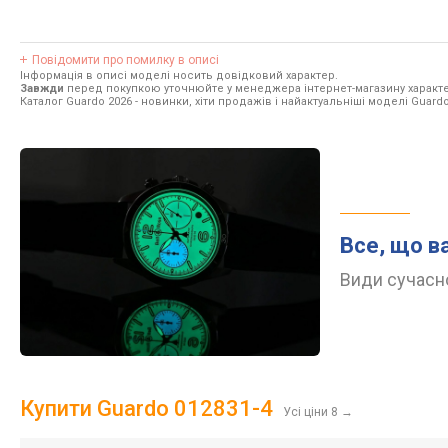
Повідомити про помилку в описі
Інформація в описі моделі носить довідковий характер.
Завжди
перед покупкою уточнюйте у менеджера інтернет-магазину характе
Каталог Guardo 2026
- новинки, хіти продажів і найактуальніші моделі Guardo
Все, що в
Види сучасно
Купити Guardo 012831-4
Усі ціни 8
→