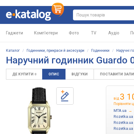
Гаджети
Комп'ютери
Фото
TV
Аудіо
П
Каталог
/
Годинники, прикраси й аксесуари
/
Годинники
/
Наручні г
Наручний годинник Guardo 
ДЕ КУПИТИ
ОПИС
ВІДГУКИ
ПОСТАВИТИ ЗАП
8
3 1
від
Порівняти ц
MTA.ua
→
Rozetka.ua
Rozetka.ua
Rozetka.ua