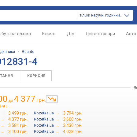
тільки наручні годинники
обутова техніка
Клімат
Дім
Дитячі товари
Авто
одинники
/
Guardo
012831-4
ИТАННЯ
КОРИСНЕ
Я
00
4 377
грн.
до
іни
→
8
3 499 грн.
Rozetka.ua
→
3 794 грн.
→
4 377 грн.
Rozetka.ua
→
3 600 грн.
→
3 581 грн.
Rozetka.ua
→
3 430 грн.
→
3 100 грн.
Rozetka.ua
→
4 028 грн.