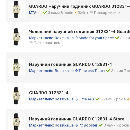
GUARDO Наручний годинник GUARDO 012831
MTA.ua
З нами 8 років
(Київ)
Поскаржитись
Чоловічий наручний годинник 012831-4 Guar
Маркетплейс:
Rozetka.ua
Made for your Space
З нам
Поскаржитись
Наручний годинник GUARDO 012831-4
Маркетплейс:
Rozetka.ua
Timeless Touch
З нами 7 р
GUARDO 012831-4
Маркетплейс:
Rozetka.ua
LimeS&S
З нами 7 років
Наручний годинник GUARDO 012831-4 Store
Маркетплейс:
Rozetka.ua
PC Booster
З нами 7 років