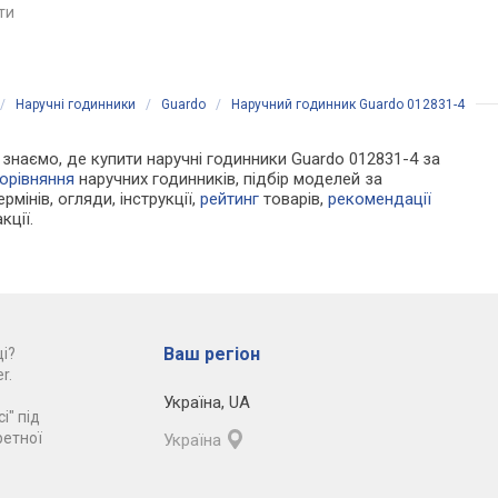
Японія
яти
порівняти
порівняти
/
Наручні годинники
/
Guardo
/
Наручний годинник Guardo 012831-4
и знаємо, де купити наручні годинники Guardo 012831-4 за
орівняння
наручних годинників, підбір моделей за
рмінів, огляди, інструкції,
рейтинг
товарів,
рекомендації
кції.
Ваш регіон
і?
r.
Україна
,
UA
і" під
ретної
Україна