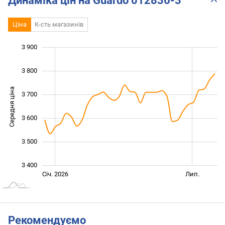
Динаміка цін на Guardo 012836-3
Ціна
К-сть магазинів
3 900
 200
 300
 000
3 800
Середня ціна
3 700
3 400
3 600
3 500
3 400
Січ. 2027
Жовт.
Лип.
Січ. 2026
Лип.
L
Рекомендуємо