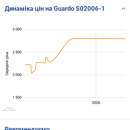
Динаміка цін на Guardo S02006-1
 200
 400
 600
 800
 500
 000
500
3 000
2 500
Середня ціна
1 600
2 000
1 500
2024
2025
2028
2026
L
Рекомендуємо