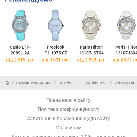
Casio LTP-
Freelook
Paris Hilton
Paris Hilto
2089L-2A
F.1.1075.07
13107JST04
13107JS0
від 2 615 грн.
від 3 001 грн.
від 2 828 грн.
від 2 677 гр
Наручні годинники
Guardo
Фільтр
Усі моделі
Повна версія сайту
Політика конфіденційності
Запитання й побажання щодо сайту
Магазинам
Каталог наручних годинників 2026 - новинки, хіти