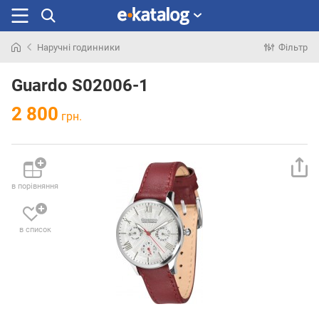
Наручні годинники
Фільтр
Шукали
раніше
Guardo S02006-1
2 800
грн.
в порівняння
в список