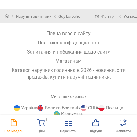
Наручні годинники
Guy Laroche
Фільтр
Усі мо
Повна версія сайту
Політика конфіденційності
Запитання й побажання щодо сайту
Магазинам
Каталог наручних годинників 2026 - новинки, хіти
продажів,
купити наручні годинники
.
Ми в інших країнах
Україна
Велика Британія
США
Польща
Казахстан
3
E-
© E-Katalog, 2026
ВГОРУ
Про модель
Ціни
Параметри
Відгуки
Запитати
Katalog