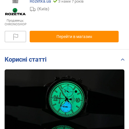
Rozetka.ua
З нами 7 років
(Київ)
Продавець:
CHRONOSHOP
Перейти в магазин
Корисні статті