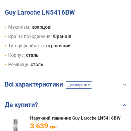
Guy Laroche LN5416BW
Механізм:
кварцові
Країна походження:
Франція
Тип циферблата:
стрілочний
Корпус:
сталь
Ремінець:
сталь
Всі характеристики
Докладніше
Де купити?
Наручний годинник Guy Laroche LN5416BW
3 639
грн.