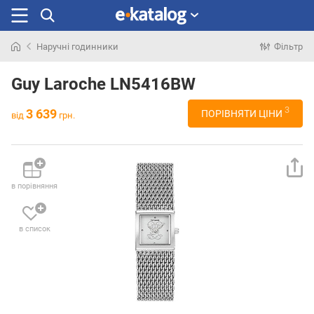
Наручні годинники
Фільтр
Шукали
раніше
Guy Laroche LN5416BW
3
3 639
ПОРІВНЯТИ ЦІНИ
від
грн.
в порівняння
в список