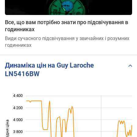
Все, що вам потрібно знати про підсвічування в
годинниках
Види сучасного підсвічування у звичайних і розумних
годинниках
Динаміка цін на Guy Laroche
LN5416BW
4 400
 800
 000
 600
4 200
4 000
Середня ціна
3 800
3 200