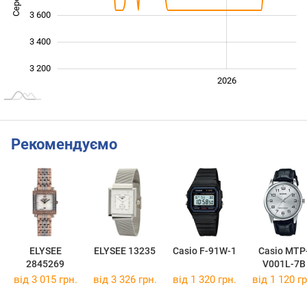
3 600
3 400
3 200
2024
2025
2028
2026
L
Рекомендуємо
ELYSEE
ELYSEE 13235
Casio F-91W-1
Casio MTP
2845269
V001L-7B
від 3 015 грн.
від 3 326 грн.
від 1 320 грн.
від 1 120 гр