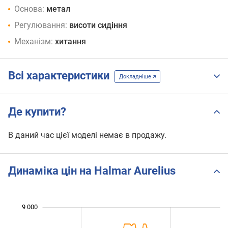
Основа:
метал
Регулювання:
висоти сидіння
Механізм:
хитання
Всі характеристики
Докладніше
Де купити?
В даний час цієї моделі немає в продажу.
Динаміка цін на Halmar Aurelius
9 000
 000
 000
 500
 500
 500
 500
 000