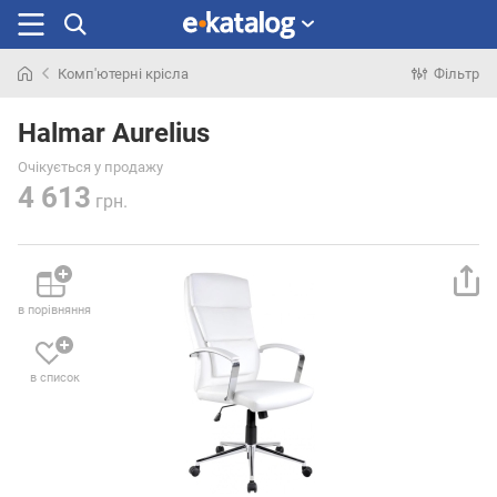
Комп'ютерні крісла
Фільтр
Шукали
раніше
Halmar Aurelius
Очікується у продажу
4 613
грн.
в порівняння
в список