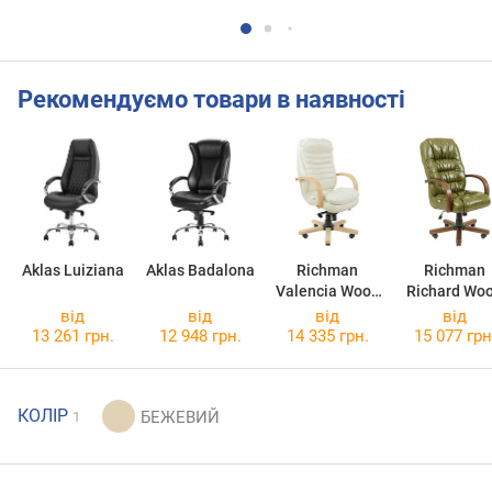
Рекомендуємо товари в наявності
Aklas Luiziana
Aklas Badalona
Richman
Richman
Valencia Wood
Richard Wo
MB
MB
від
від
від
від
13 261 грн.
12 948 грн.
14 335 грн.
15 077 грн
КОЛІР
1