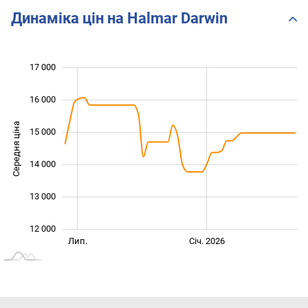
Динаміка цін на Halmar Darwin
 500
 500
 500
 000
 000
 000
17 000
16 000
Середня ціна
15 000
12 500
14 000
13 000
12 000
Січ. 2025
Лип.
Лип.
Січ. 2026
L