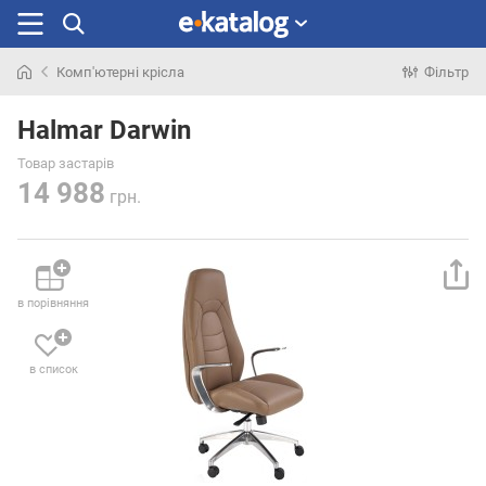
Комп'ютерні крісла
Фільтр
Шукали
раніше
Halmar Darwin
Товар застарів
14 988
грн.
в порівняння
в список