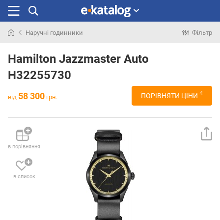
Наручні годинники
Фільтр
Шукали
раніше
Hamilton Jazzmaster Auto
H32255730
4
58 300
ПОРІВНЯТИ ЦІНИ
від
грн.
в порівняння
в список