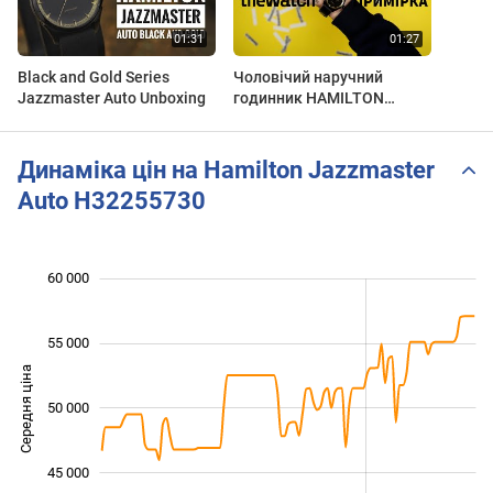
Black and Gold Series
Чоловічий наручний
Jazzmaster Auto Unboxing
годинник HAMILTON
Jazzmaster Auto
H32255730 від THEWATCH
Динаміка цін на Hamilton Jazzmaster
Auto H32255730
60 000
 000
 000
 000
55 000
Середня ціна
50 000
40 000
45 000