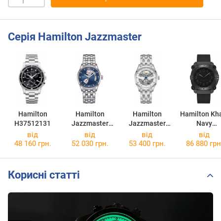
Серія Hamilton Jazzmaster
Hamilton
Hamilton
Hamilton
Hamilton Kh
H37512131
Jazzmaster
Jazzmaster
Navy
Open Heart
Skeleton Auto
BeLOWZER
від
від
від
від
H32705141
H42535110
H7850533
48 160 грн.
52 030 грн.
53 400 грн.
86 880 грн
Корисні статті