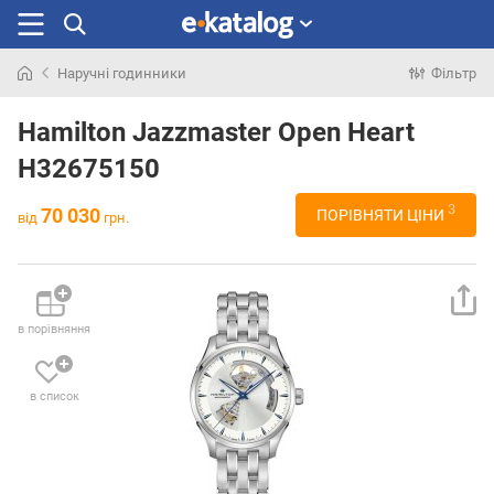
Наручні годинники
Фільтр
Шукали
раніше
Hamilton Jazzmaster Open Heart
H32675150
3
70 030
ПОРІВНЯТИ ЦІНИ
від
грн.
в порівняння
в список