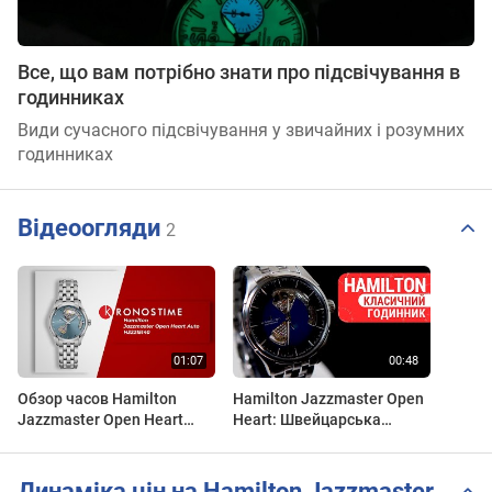
Все, що вам потрібно знати про підсвічування в
годинниках
Види сучасного підсвічування у звичайних і розумних
годинниках
Відеоогляди
2
Обзор часов Hamilton
Hamilton Jazzmaster Open
Jazzmaster Open Heart
Heart: Швейцарська
Auto H32215140 -
Механіка з Відкритим
KronosTime.RU
Серцем! | H32675140 |
Огляд DEKA
Динаміка цін на Hamilton Jazzmaster