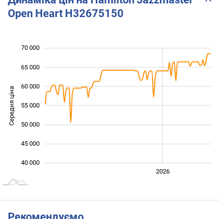
Open Heart H32675150
70 000
 000
 000
 000
65 000
60 000
Середня ціна
55 000
40 000
50 000
45 000
40 000
2024
2025
2028
2026
L
Рекомендуємо