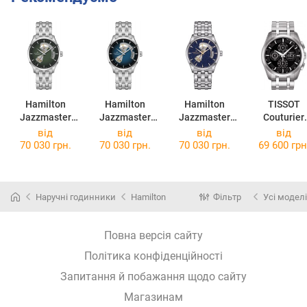
Hamilton
Hamilton
Hamilton
TISSOT
Jazzmaster
Jazzmaster
Jazzmaster
Couturier
Open Heart
Open Heart
Open Heart
Automatic
від
від
від
від
H32675160
H32675140
Auto
T035.614.11
70 030 грн.
70 030 грн.
70 030 грн.
69 600 грн
H32705140
51.00
Наручні годинники
Hamilton
Фільтр
Усі моделі
Повна версія сайту
Політика конфіденційності
Запитання й побажання щодо сайту
Магазинам