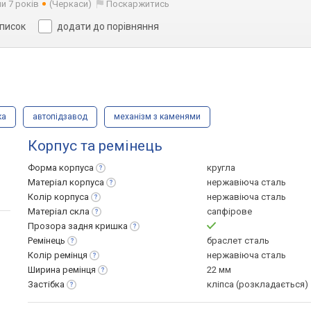
и 7 років
(Черкаси)
Поскаржитись
список
додати до порівняння
ка
автопідзавод
механізм з каменями
Корпус та ремінець
Форма
корпуса
кругла
Матеріал
корпуса
нержавіюча сталь
Колір
корпуса
нержавіюча сталь
Матеріал
скла
сапфірове
Прозора задня
кришка
Ремінець
браслет сталь
Колір
ремінця
нержавіюча сталь
Ширина
ремінця
22 мм
Застібка
кліпса (розкладається)