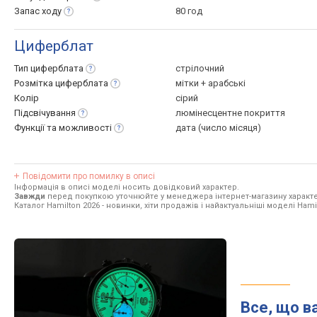
Запас
ходу
80 год
Циферблат
Тип
циферблата
стрілочний
Розмітка
циферблата
мітки + арабські
Колір
сірий
Підсвічування
люмінесцентне покриття
Функції та
можливості
дата (число місяця)
Повідомити про помилку в описі
Інформація в описі моделі носить довідковий характер.
Завжди
перед покупкою уточнюйте у менеджера інтернет-магазину характе
Каталог Hamilton 2026
- новинки, хіти продажів і найактуальніші моделі Hami
Все, що в