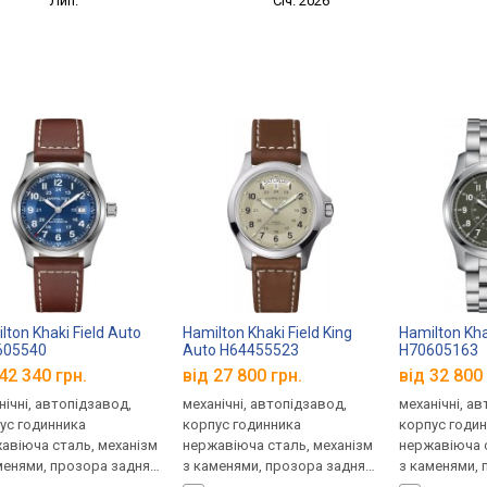
Лип.
Січ. 2026
lton Khaki Field Auto
Hamilton Khaki Field King
Hamilton Kha
605540
Auto H64455523
H70605163
42 340 грн.
від 27 800 грн.
від 32 800 
нічні, автопідзавод,
механічні, автопідзавод,
механічні, а
ус годинника
корпус годинника
корпус годи
авіюча сталь, механізм
нержавіюча сталь, механізм
нержавіюча с
менями, прозора задня
з каменями, прозора задня
з каменями, 
ка, ремінець: ремінець
кришка, ремінець: ремінець
кришка, ремі