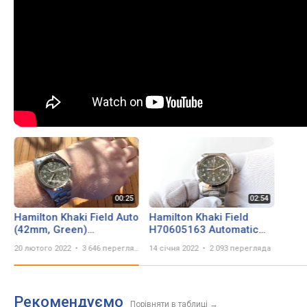
Hamilton Khaki Field Auto
Hamilton Khaki Field
(42mm, Green)
H70605163 Automatic
H70605163 - Wrist Roll
Men's Watch | Мужские
20 лютого 2022
3 646 переглядів
14 січня 2022
2 093 перегляда
Швейцарские Часы
Хэмилтон Механика
Рекомендуємо
Порівняти в таблиці
→