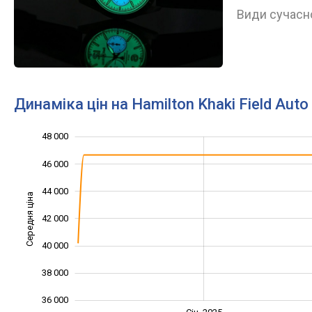
Види сучасно
Динаміка цін на Hamilton Khaki Field Au
48 000
32 000
34 000
50 000
46 000
44 000
Середня ціна
42 000
36 000
40 000
38 000
36 000