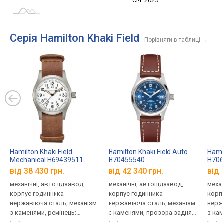
Січ. 2027
Лип.
Січ. 2025
L
Серія Hamilton Khaki Field
Порівняти в таблиці
→
Hamilton Khaki Field
Hamilton Khaki Field Auto
Hami
Mechanical H69439511
H70455540
H70
від 38 430 грн.
від 42 340 грн.
від 
механічні, автопідзавод,
механічні, автопідзавод,
меха
корпус годинника
корпус годинника
корп
нержавіюча сталь, механізм
нержавіюча сталь, механізм
нерж
з каменями, ремінець:
з каменями, прозора задня
з ка
ремінець шкіряний, WR 50,
кришка, ремінець: ремінець
криш