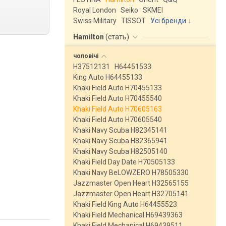
Royal London
Seiko
SKMEI
Swiss Military
TISSOT
Усі бренди
Hamilton
(
стать
)
чоловічі
H37512131
H64451533
King Auto H64455133
Khaki Field Auto H70455133
Khaki Field Auto H70455540
Khaki Field Auto H70605163
Khaki Field Auto H70605540
Khaki Navy Scuba H82345141
Khaki Navy Scuba H82365941
Khaki Navy Scuba H82505140
Khaki Field Day Date H70505133
Khaki Navy BeLOWZERO H78505330
Jazzmaster Open Heart H32565155
Jazzmaster Open Heart H32705141
Khaki Field King Auto H64455523
Khaki Field Mechanical H69439363
Khaki Field Mechanical H69439511