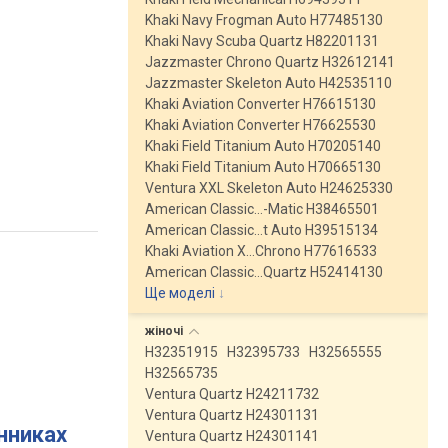
Khaki Navy Frogman Auto H77485130
Khaki Navy Scuba Quartz H82201131
Jazzmaster Chrono Quartz H32612141
Jazzmaster Skeleton Auto H42535110
Khaki Aviation Converter H76615130
Khaki Aviation Converter H76625530
Khaki Field Titanium Auto H70205140
Khaki Field Titanium Auto H70665130
Ventura XXL Skeleton Auto H24625330
American Classic…-Matic H38465501
American Classic…t Auto H39515134
Khaki Aviation X…Chrono H77616533
American Classic…Quartz H52414130
Ще моделі
↓
жіночі
H32351915
H32395733
H32565555
H32565735
Ventura Quartz H24211732
Ventura Quartz H24301131
инниках
Ventura Quartz H24301141