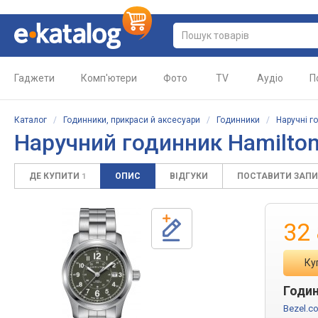
Гаджети
Комп'ютери
Фото
TV
Аудіо
П
Каталог
/
Годинники, прикраси й аксесуари
/
Годинники
/
Наручні г
Наручний годинник
Hamilton
ДЕ КУПИТИ
ОПИС
ВІДГУКИ
ПОСТАВИТИ ЗАП
1
32
Ку
Годин
Bezel.c