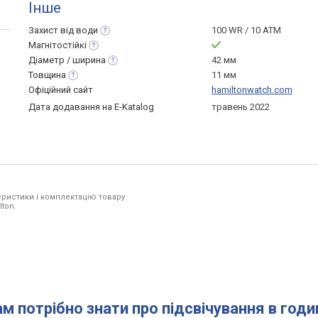
Інше
Захист від
води
100 WR / 10 ATM
Магнітостійкі
Діаметр /
ширина
42 мм
Товщина
11 мм
Офіційний сайт
hamiltonwatch.com
Дата додавання на E-Katalog
травень 2022
ристики і комплектацію товару
lton.
ам потрібно знати про підсвічування в год