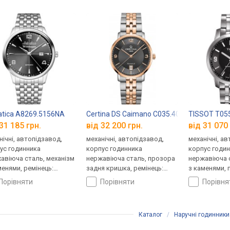
atica A8269.5156NA
Certina DS Caimano C035.407.22.087.01
TISSOT T055
31 185 грн.
від 32 200 грн.
від 31 070 
нічні, автопідзавод,
механічні, автопідзавод,
механічні, а
ус годинника
корпус годинника
корпус годи
авіюча сталь, механізм
нержавіюча сталь, прозора
нержавіюча с
менями, ремінець:
задня кришка, ремінець:
з каменями, 
лет сталь, WR 50,
браслет сталь, WR 100,
кришка, ремі
порівняти
порівняти
порівн
царія
Швейцарія
сталь, WR 20
Каталог
/
Наручні годинники