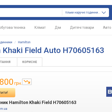
тільки наручні годинники
обутова техніка
Клімат
Дім
Дитячі товари
Авто
одинники
/
Hamilton
 Khaki Field Auto H70605163
ИТАННЯ
КОРИСНЕ
 800
грн.
пити!
ник Hamilton Khaki Field H70605163
om.ua