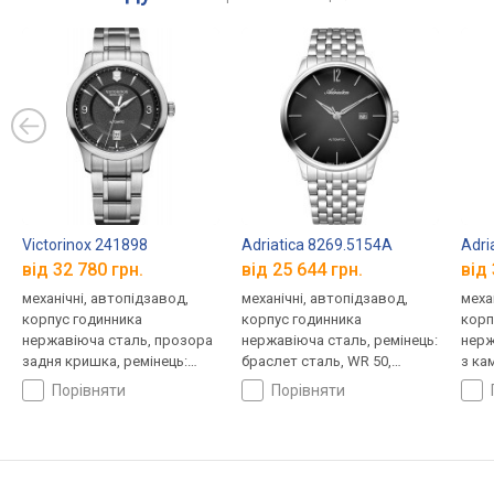
Victorinox 241898
Adriatica 8269.5154A
Adri
від 32 780 грн.
від 25 644 грн.
від 
механічні, автопідзавод,
механічні, автопідзавод,
меха
корпус годинника
корпус годинника
корп
нержавіюча сталь, прозора
нержавіюча сталь, ремінець:
нерж
задня кришка, ремінець:
браслет сталь, WR 50,
з ка
браслет сталь, WR 100,
Швейцарія
брас
порівняти
порівняти
Швейцарія
Швей