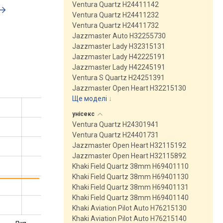
Ventura Quartz H24411142
Ventura Quartz H24411232
Ventura Quartz H24411732
Jazzmaster Auto H32255730
Jazzmaster Lady H32315131
Jazzmaster Lady H42225191
Jazzmaster Lady H42245191
Ventura S Quartz H24251391
Jazzmaster Open Heart H32215130
Ще моделі
↓
унісекс
Ventura Quartz H24301941
Ventura Quartz H24401731
Jazzmaster Open Heart H32115192
Jazzmaster Open Heart H32115892
Khaki Field Quartz 38mm H69401110
Khaki Field Quartz 38mm H69401130
Khaki Field Quartz 38mm H69401131
Khaki Field Quartz 38mm H69401140
Khaki Aviation Pilot Auto H76215130
Khaki Aviation Pilot Auto H76215140