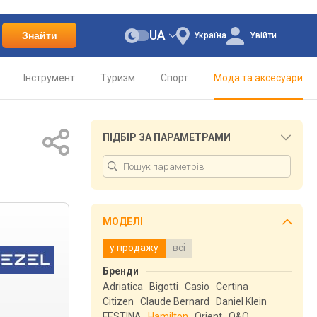
UA
Знайти
Україна
Увійти
Інструмент
Туризм
Спорт
Мода та аксесуари
ПІДБІР ЗА ПАРАМЕТРАМИ
МОДЕЛІ
у продажу
всі
Бренди
Adriatica
Bigotti
Casio
Certina
Citizen
Claude Bernard
Daniel Klein
FESTINA
Hamilton
Orient
Q&Q