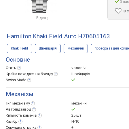
З нам
в 
Відео
2
Hamilton Khaki Field Auto H70605163
Khaki Field
Швейцарія
механічні
прозора задня криш
Основне
Стать
чоловічі
Країна походження
бренду
Швейцарія
Swiss
Made
Механізм
Тип
механізму
механічні
Автопідзавод
Кількість
каменів
25 шт.
Калібр
H-10
Секундна
стрілка
+