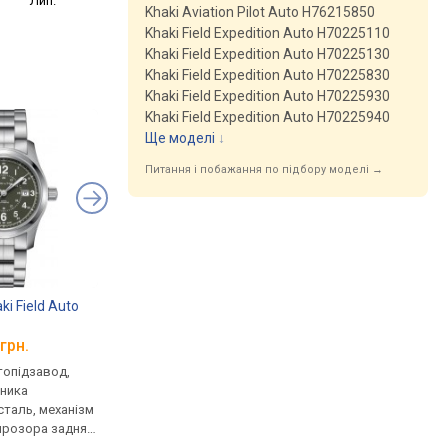
Лип.
Khaki Aviation Pilot Auto H76215850
Khaki Field Expedition Auto H70225110
Khaki Field Expedition Auto H70225130
Khaki Field Expedition Auto H70225830
Khaki Field Expedition Auto H70225930
Khaki Field Expedition Auto H70225940
Ще моделі
↓
Питання і побажання по підбору моделі →
ki Field Auto
Hamilton Khaki Field Day
Hamilton Khaki Field
Date H70505133
H70455133
грн.
від 38 900 грн.
від 29 900 грн.
втопідзавод,
механічні, автопідзавод,
механічні, автопідза
нника
корпус годинника
корпус годинника
таль, механізм
нержавіюча сталь, механізм
нержавіюча сталь, м
прозора задня
з каменями, прозора задня
з каменями, прозора
нець: браслет
кришка, ремінець: браслет
кришка, ремінець: б