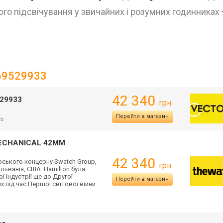
го підсвічування у звичайних і розумних годинниках
H69529933
42 340
529933
грн.
Перейти в магазин
сь
 MECHANICAL 42MM
42 340
ського концерну Swatch Group,
грн.
ільванія, США. Hamilton була
 індустрії ще до Другої
Перейти в магазин
 під час Першої світової війни.