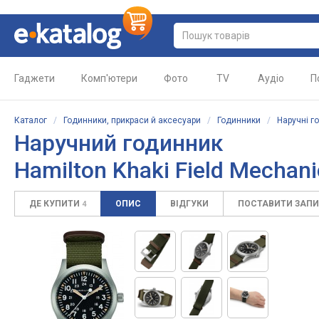
Гаджети
Комп'ютери
Фото
TV
Аудіо
П
Каталог
/
Годинники, прикраси й аксесуари
/
Годинники
/
Наручні г
Наручний годинник
Hamilton Khaki Field Mechan
ДЕ КУПИТИ
ОПИС
ВІДГУКИ
ПОСТАВИТИ ЗАП
4