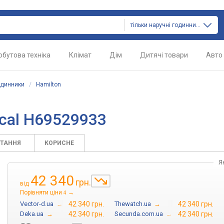
тільки наручні годинники
обутова техніка
Клімат
Дім
Дитячі товари
Авто
одинники
/
Hamilton
ical H69529933
ИТАННЯ
КОРИСНЕ
Я
42 340
грн.
від
Порівняти ціни
→
4
Vector-d.ua
→
42 340 грн.
Thewatch.ua
→
42 340 грн.
Deka.ua
→
42 340 грн.
Secunda.com.ua
→
42 340 грн.