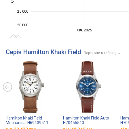
25 000
20 000
Січ. 2027
Лип.
Січ. 2025
L
Серія Hamilton Khaki Field
Порівняти в таблиці
→
Hamilton Khaki Field
Hamilton Khaki Field Auto
Hami
Mechanical H69439511
H70455540
H70