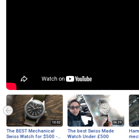
The BEST Mechanical
The best Swiss Made
Hami
Swiss Watch for $500 -
Watch Under £500
mech