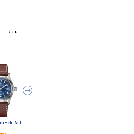
Лип.
ki Field Auto
Hamilton Khaki Field King
Hamilton Khaki Field
Auto H64455523
Titanium Auto H702