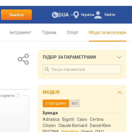
UA
Знайти
Україна
Увійти
Інструмент
Туризм
Спорт
Мода та аксесуари
ПІДБІР ЗА ПАРАМЕТРАМИ
МОДЕЛІ
к купити
у продажу
всі
Бренди
Adriatica
Bigotti
Casio
Certina
Citizen
Claude Bernard
Daniel Klein
FESTINA
Hamilton
Orient
Q&Q