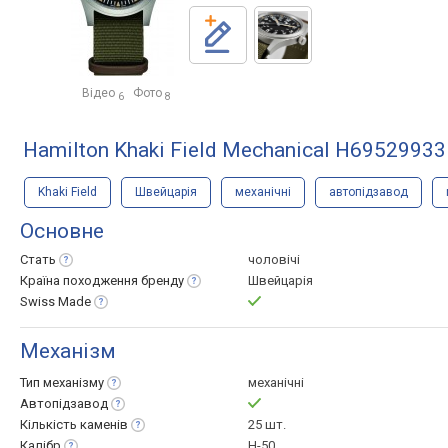
Відео
Фото
6
8
Hamilton Khaki Field Mechanical H69529933
Khaki Field
Швейцарія
механічні
автопідзавод
Основне
Стать
чоловічі
Країна походження
бренду
Швейцарія
Swiss
Made
Механізм
Тип
механізму
механічні
Автопідзавод
Кількість
каменів
25 шт.
Калібр
H-50