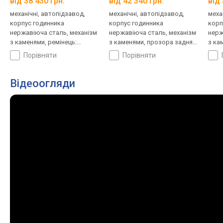
від 38 430 грн.
від 42 340 грн.
від 
механічні, автопідзавод,
механічні, автопідзавод,
меха
корпус годинника
корпус годинника
корп
нержавіюча сталь, механізм
нержавіюча сталь, механізм
нерж
з каменями, ремінець:
з каменями, прозора задня
з ка
ремінець шкіряний, WR 50,
кришка, ремінець: ремінець
криш
порівняти
порівняти
Швейцарія
шкіряний, WR 100, Швейцарія
стал
Відеоогляди