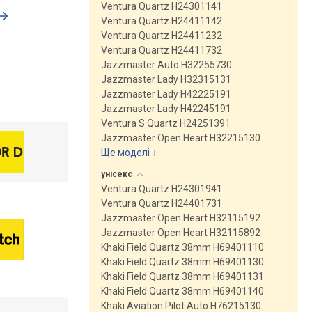
Ventura Quartz H24301141
Ventura Quartz H24411142
Ventura Quartz H24411232
Ventura Quartz H24411732
Jazzmaster Auto H32255730
Jazzmaster Lady H32315131
Jazzmaster Lady H42225191
Jazzmaster Lady H42245191
Ventura S Quartz H24251391
Jazzmaster Open Heart H32215130
Ще моделі
↓
унісекс
Ventura Quartz H24301941
Ventura Quartz H24401731
Jazzmaster Open Heart H32115192
Jazzmaster Open Heart H32115892
Khaki Field Quartz 38mm H69401110
Khaki Field Quartz 38mm H69401130
Khaki Field Quartz 38mm H69401131
Khaki Field Quartz 38mm H69401140
Khaki Aviation Pilot Auto H76215130