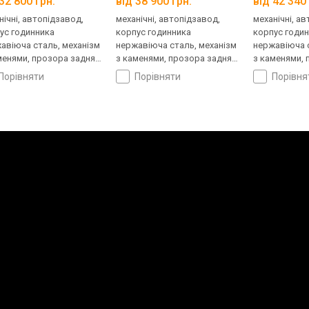
32 800 грн.
від 38 900 грн.
від 42 340 
нічні, автопідзавод,
механічні, автопідзавод,
механічні, а
ус годинника
корпус годинника
корпус годи
авіюча сталь, механізм
нержавіюча сталь, механізм
нержавіюча с
менями, прозора задня
з каменями, прозора задня
з каменями, 
ка, ремінець: браслет
кришка, ремінець: браслет
кришка, ремі
порівняти
порівняти
порівн
ь, WR 100, Швейцарія
сталь, WR 50, Швейцарія
шкіряний, WR