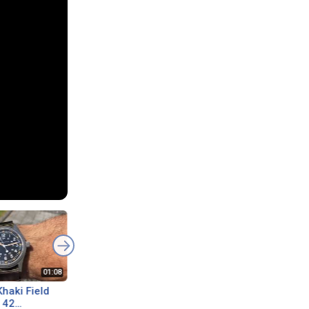
haki Field
The Hamilton khaki
 42
H69529933