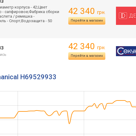
33
иаметр корпуса - 42;Цвет
42 340
ло - сапфировое;Фабрика сборки
грн.
аслета / ремешка -
иль - Спорт;Водозащита - 50
Перейти в магазин
42 340
грн.
33
ись
Перейти в магазин
chanical H69529933