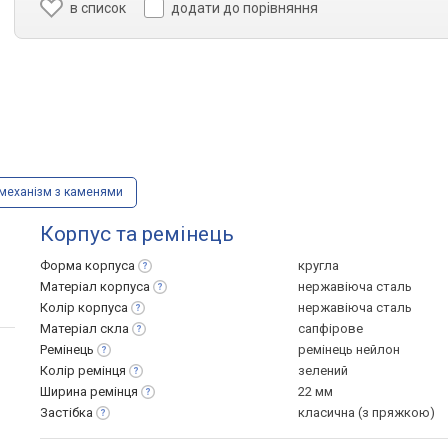
в список
додати до порівняння
механізм з каменями
Корпус та ремінець
Форма
корпуса
кругла
Матеріал
корпуса
нержавіюча сталь
Колір
корпуса
нержавіюча сталь
Матеріал
скла
сапфірове
Ремінець
ремінець нейлон
Колір
ремінця
зелений
Ширина
ремінця
22 мм
Застібка
класична (з пряжкою)