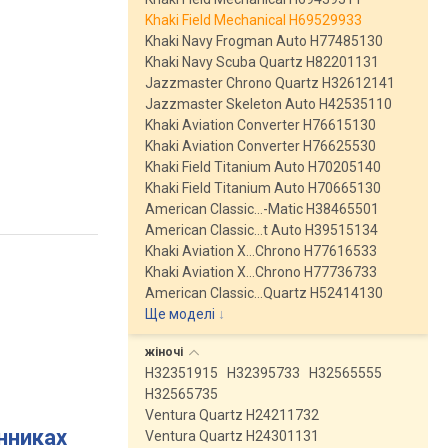
Khaki Field Mechanical H69529933
Khaki Navy Frogman Auto H77485130
Khaki Navy Scuba Quartz H82201131
Jazzmaster Chrono Quartz H32612141
Jazzmaster Skeleton Auto H42535110
Khaki Aviation Converter H76615130
Khaki Aviation Converter H76625530
Khaki Field Titanium Auto H70205140
Khaki Field Titanium Auto H70665130
American Classic…-Matic H38465501
American Classic…t Auto H39515134
Khaki Aviation X…Chrono H77616533
Khaki Aviation X…Chrono H77736733
American Classic…Quartz H52414130
Ще моделі
↓
жіночі
H32351915
H32395733
H32565555
H32565735
Ventura Quartz H24211732
инниках
Ventura Quartz H24301131