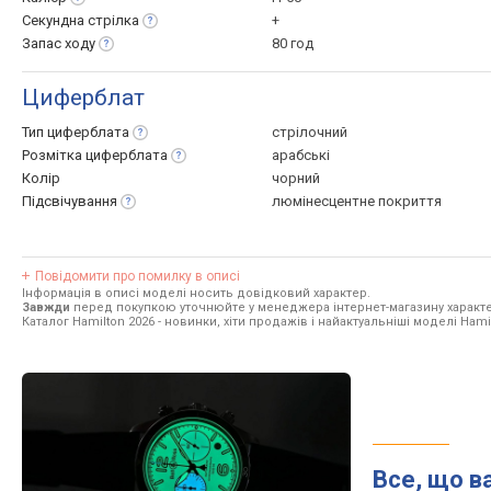
Секундна
стрілка
+
Запас
ходу
80 год
Циферблат
Тип
циферблата
стрілочний
Розмітка
циферблата
арабські
Колір
чорний
Підсвічування
люмінесцентне покриття
Повідомити про помилку в описі
Інформація в описі моделі носить довідковий характер.
Завжди
перед покупкою уточнюйте у менеджера інтернет-магазину характе
Каталог Hamilton 2026
- новинки, хіти продажів і найактуальніші моделі Hami
Все, що в