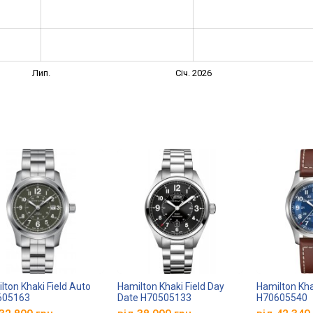
Лип.
Січ. 2026
lton Khaki Field Auto
Hamilton Khaki Field Day
Hamilton Kha
605163
Date H70505133
H70605540