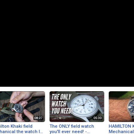
lton Khaki field
The ONLY field watch
HAMILTON K
anical the watch I
you'll ever need! -
Mechanical