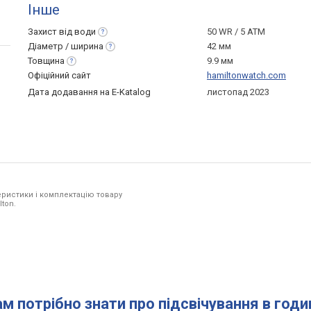
Інше
Захист від
води
50 WR / 5 ATM
Діаметр /
ширина
42 мм
Товщина
9.9 мм
Офіційний сайт
hamiltonwatch.com
Дата додавання на E-Katalog
листопад 2023
ристики і комплектацію товару
lton.
ам потрібно знати про підсвічування в год