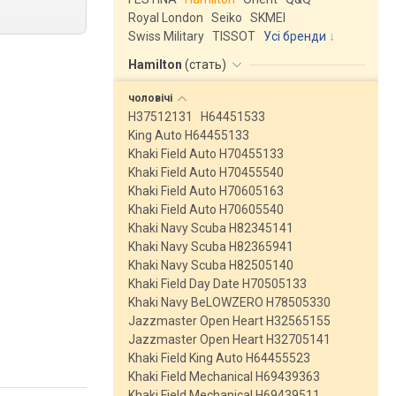
Royal London
Seiko
SKMEI
Swiss Military
TISSOT
Усі бренди
Hamilton
(
стать
)
чоловічі
H37512131
H64451533
King Auto H64455133
Khaki Field Auto H70455133
Khaki Field Auto H70455540
Khaki Field Auto H70605163
Khaki Field Auto H70605540
Khaki Navy Scuba H82345141
Khaki Navy Scuba H82365941
Khaki Navy Scuba H82505140
Khaki Field Day Date H70505133
Khaki Navy BeLOWZERO H78505330
Jazzmaster Open Heart H32565155
Jazzmaster Open Heart H32705141
Khaki Field King Auto H64455523
Khaki Field Mechanical H69439363
Khaki Field Mechanical H69439511