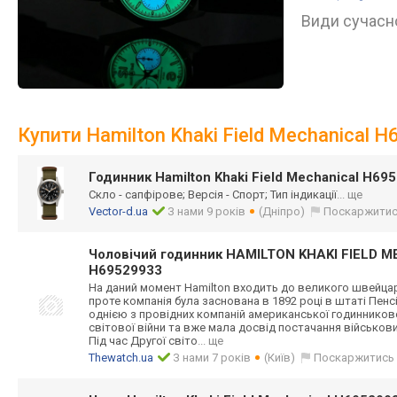
Види сучасно
Купити Hamilton Khaki Field Mechanical 
Годинник Hamilton Khaki Field Mechanical H69
Скло - сапфірове; Версія - Спорт; Тип індикації
... ще
Vector-d.ua
З нами 9 років
(Дніпро)
Поскаржити
Чоловічий годинник HAMILTON KHAKI FIELD
H69529933
На даний момент Hamilton входить до великого швейцар
проте компанія була заснована в 1892 році в штаті Пенс
однією з провідних компаній американської годинникової
світової війни та вже мала досвід постачання військових
Під час Другої світо
... ще
Thewatch.ua
З нами 7 років
(Київ)
Поскаржитись