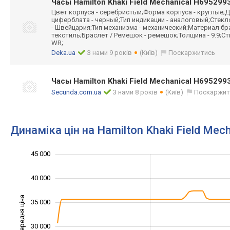
Часы Hamilton Khaki Field Mechanical H695299
Цвет корпуса - серебристый;Форма корпуса - круглые;Д
циферблата - черный;Тип индикации - аналоговый;Стек
- Швейцария;Тип механизма - механический;Материал бр
текстиль;Браслет / Ремешок - ремешок;Толщина - 9.9;Ст
WR;
Deka.ua
З нами 9 років
(Київ)
Поскаржитись
Часы Hamilton Khaki Field Mechanical H695299
Secunda.com.ua
З нами 8 років
(Київ)
Поскаржит
Динаміка цін на Hamilton Khaki Field Me
45 000
10 000
15 000
50 000
40 000
Середня ціна
35 000
20 000
30 000