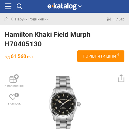
Наручні годинники
Фільтр
Шукали
раніше
Hamilton Khaki Field Murph
H70405130
4
61 560
ПОРІВНЯТИ ЦІНИ
від
грн.
в порівняння
в список