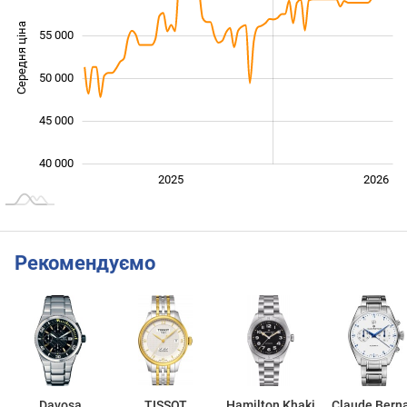
Середня ціна
55 000
40 000
50 000
45 000
40 000
2027
2025
2026
L
Рекомендуємо
Davosa
TISSOT
Hamilton Khaki
Claude Bern