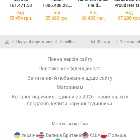
161.471.50
T006.408.22.0
Field
Proud Herit
37.00
Expedition
08006 3M BI
від
від
від
від
Auto
55 454 грн.
55 680 грн.
68 400 грн.
67 280 грн
H70315130
Наручні годинники
Hamilton
Фільтр
Усі моделі
Повна версія сайту
Політика конфіденційності
Запитання й побажання щодо сайту
Магазинам
Каталог наручних годинників 2026 - новинки, хіти
продажів,
купити наручні годинники
.
Ми в інших країнах
Україна
Велика Британія
США
Польща