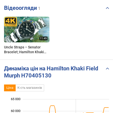
Відеоогляди
1
Uncle Straps – Senator
Bracelet; Hamilton Khaki
Field Murph 38mm
Динаміка цін на Hamilton Khaki Field
Murph H70405130
Ціна
К-сть магазинів
65 000
 000
 000
 000
60 000