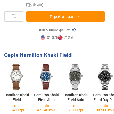
(Київ)
Перейти в магазин
Ціни в інших країнах
$1 075
712 £
Серія Hamilton Khaki Field
Hamilton Khaki
Hamilton Khaki
Hamilton Khaki
Hamilton Kh
Field
Field Auto
Field Auto
Field Day Da
Mechanical
H70455540
H70605163
H7050513
від
від
від
від
H69439511
38 430 грн.
42 340 грн.
32 800 грн.
38 900 грн