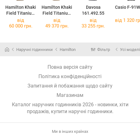
Hamilton Khaki
Hamilton Khaki
Davosa
Casio F-91W
Field Titanium
Field Titanium
161.492.55
Auto
Auto
від
від
від
від 1 320 гр
H70545550
H70665533
60 000 грн.
49 370 грн.
33 255 грн.
Наручні годинники
Hamilton
Фільтр
Усі моделі
Повна версія сайту
Політика конфіденційності
Запитання й побажання щодо сайту
Магазинам
Каталог наручних годинників 2026 - новинки, хіти
продажів,
купити наручні годинники
.
Ми в інших країнах