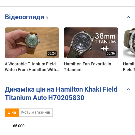
Відеоогляди
5
A Wearable Titanium Field
Hamilton Fan Favorite in
Hamil
Watch From Hamilton With
Titanium
Field
A Pop of Color - Khaki Field
38mm
Auto Titanium 38mm
Динаміка цін на Hamilton Khaki Field
Titanium Auto H70205830
Ціна
К-сть магазинів
65 000
 000
 000
 000