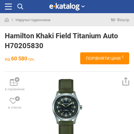
Наручні годинники
Фільтр
Шукали
раніше
Hamilton Khaki Field Titanium Auto
H70205830
4
60 580
ПОРІВНЯТИ ЦІНИ
від
грн.
в порівняння
в список