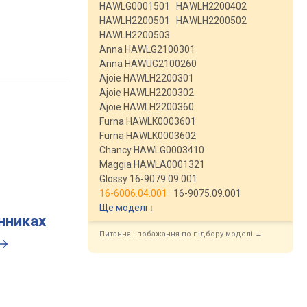
HAWLG0001501
HAWLH2200402
HAWLH2200501
HAWLH2200502
HAWLH2200503
Anna HAWLG2100301
Anna HAWUG2100260
Ajoie HAWLH2200301
Ajoie HAWLH2200302
Ajoie HAWLH2200360
Furna HAWLK0003601
Furna HAWLK0003602
Chancy HAWLG0003410
Maggia HAWLA0001321
Glossy 16-9079.09.001
16-6006.04.001
16-9075.09.001
Ще моделі
↓
инниках
Питання і побажання по підбору моделі →