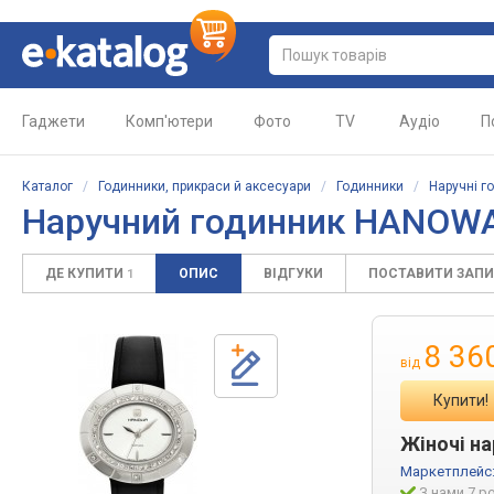
Гаджети
Комп'ютери
Фото
TV
Аудіо
П
Каталог
/
Годинники, прикраси й аксесуари
/
Годинники
/
Наручні г
Наручний годинник HANOWA
ДЕ КУПИТИ
ОПИС
ВІДГУКИ
ПОСТАВИТИ ЗАП
1
8 36
від
Купити!
Жіночі на
Маркетплейс
З нами 7 р