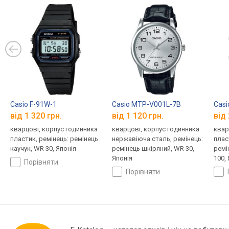
Casio F-91W-1
Casio MTP-V001L-7B
Cas
від 1 320 грн.
від 1 120 грн.
від 
кварцові, корпус годинника
кварцові, корпус годинника
квар
пластик, ремінець: ремінець
нержавіюча сталь, ремінець:
плас
каучук, WR 30, Японія
ремінець шкіряний, WR 30,
ремі
Японія
100,
порівняти
порівняти