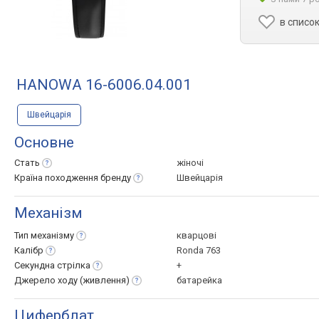
в списо
HANOWA 16-6006.04.001
Швейцарія
Основне
Стать
жіночі
Країна походження
бренду
Швейцарія
Механізм
Тип
механізму
кварцові
Калібр
Ronda 763
Секундна
стрілка
+
Джерело ходу
(живлення)
батарейка
Циферблат