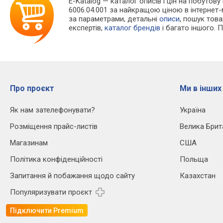
E-Katalog
— каталог описів і цін на побутову
6006.04.001 за найкращою ціною в інтернет
за параметрами, детальні
описи
, пошук тов
експертів,
каталог брендів
і багато іншого. 
Про проєкт
Ми в інших
Як нам зателефонувати?
Україна
Розміщення прайс-листів
Велика Брит
Магазинам
США
Політика конфіденційності
Польща
Запитання й побажання щодо сайту
Казахстан
Популяризувати проєкт
Підключити Premium