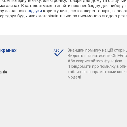
 і комп'ютерну техніку, електроніку, товари для дому та офісу.
-магазинах. В каталозі можна знайти всю необхідну для вибору
ару за назвою,
відгуки
користувачів, фотогалереї товарів, глосарій
Передрук будь-яких матеріалів тільки за письмовою згодою реда
 країнах
Знайшли помилку на цій сторінц
Виділіть її та натисніть Ctrl+Ente
Або скористайтеся функцією
"Повідомити про помилку в опис
анія
таблицею з параметрами конк
моделі.