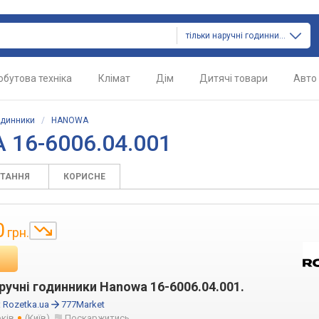
тільки наручні годинники
обутова техніка
Клімат
Дім
Дитячі товари
Авто
одинники
/
HANOWA
 16-6006.04.001
ИТАННЯ
КОРИСНЕ
0
грн.
ручні годинники Hanowa 16-6006.04.001.
:
Rozetka.ua
777Market
оків
(Київ)
Поскаржитись