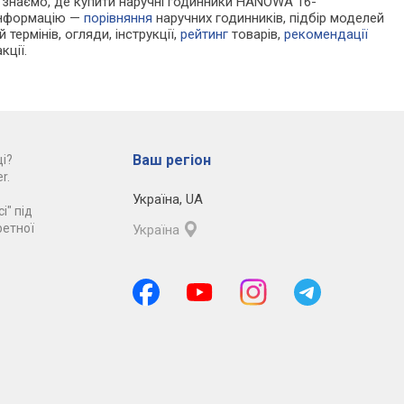
 Ми знаємо, де купити наручні годинники HANOWA 16-
 інформацію —
порівняння
наручних годинників, підбір моделей
 термінів, огляди, інструкції,
рейтинг
товарів,
рекомендації
кції.
Ваш регіон
і?
r.
Україна
,
UA
і" під
ретної
Україна