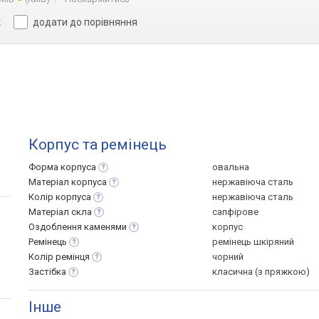
к
додати до порівняння
Корпус та ремінець
Форма
корпуса
овальна
Матеріал
корпуса
нержавіюча сталь
Колір
корпуса
нержавіюча сталь
Матеріал
скла
сапфірове
Оздоблення
каменями
корпус
Ремінець
ремінець шкіряний
Колір
ремінця
чорний
Застібка
класична (з пряжкою)
Інше