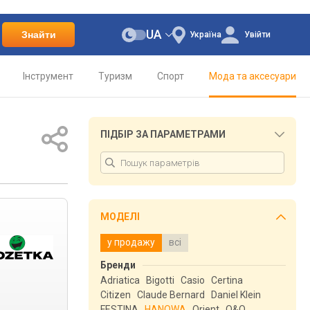
UA
Знайти
Україна
Увійти
Інструмент
Туризм
Спорт
Мода та аксесуари
ПІДБІР ЗА ПАРАМЕТРАМИ
МОДЕЛІ
у продажу
всі
Бренди
Adriatica
Bigotti
Casio
Certina
Citizen
Claude Bernard
Daniel Klein
FESTINA
HANOWA
Orient
Q&Q