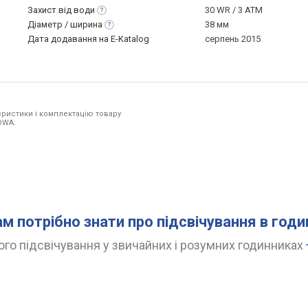
Захист від
води
30 WR / 3 ATM
Діаметр /
ширина
38 мм
Дата додавання на E-Katalog
серпень 2015
ристики і комплектацію товару
OWA.
ам потрібно знати про підсвічування в год
го підсвічування у звичайних і розумних годинниках