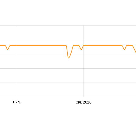
1
Лип.
Січ. 2026