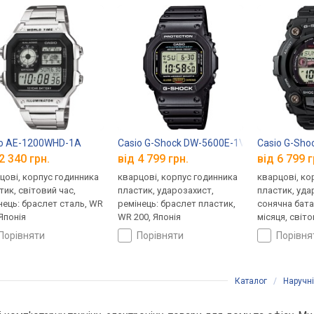
io AE-1200WHD-1A
Casio G-Shock DW-5600E-1V
Casio G-Sho
2 340 грн.
від 4 799 грн.
від 6 799 г
цові, корпус годинника
кварцові, корпус годинника
кварцові, ко
тик, світовий час,
пластик, ударозахист,
пластик, уда
нець: браслет сталь, WR
ремінець: браслет пластик,
сонячна бата
 Японія
WR 200, Японія
місяця, світо
ремінець: ре
порівняти
порівняти
порівн
WR 200, Япон
Каталог
/
Наручн