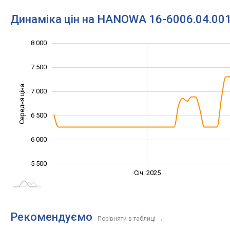
Динаміка цін на HANOWA 16-6006.04.00
8 000
4 000
4 500
5 000
8 500
7 500
Середня ціна
7 000
5 000
6 500
6 000
5 500
Січ. 2027
Лип.
Січ. 2025
L
Рекомендуємо
Порівняти в таблиці
→