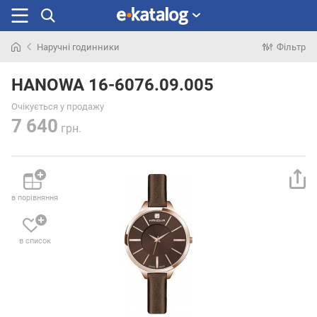
Наручні годинники
Фільтр
Шукали
раніше
HANOWA 16-6076.09.005
Очікується у продажу
7 640
грн.
в порівняння
в список