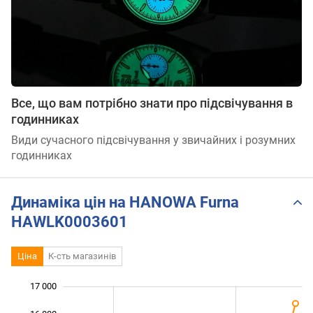
Все, що вам потрібно знати про підсвічування в
годинниках
Види сучасного підсвічування у звичайних і розумних
годинниках
Динаміка цін на HANOWA Furna
HAWLK0003601
Ціна
К-сть магазинів
17 000
 000
 000
 000