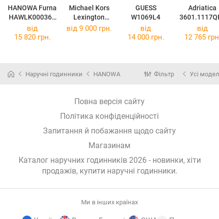
HANOWA Furna
Michael Kors
GUESS
Adriatica
HAWLK000360
Lexington
W1069L4
3601.1117Q
2
MK4924
від
від 9 000 грн.
від
від
15 820 грн.
14 000 грн.
12 765 грн
Наручні годинники
HANOWA
Фільтр
Усі модел
Повна версія сайту
Політика конфіденційності
Запитання й побажання щодо сайту
Магазинам
Каталог наручних годинників 2026 - новинки, хіти
продажів,
купити наручні годинники
.
Ми в інших країнах