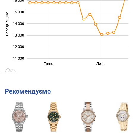
16 000
15 000
Середня ціна
14 000
11 000
13 000
12 000
11 000
Бер.
Вер.
Трав.
Лип.
L
Рекомендуємо