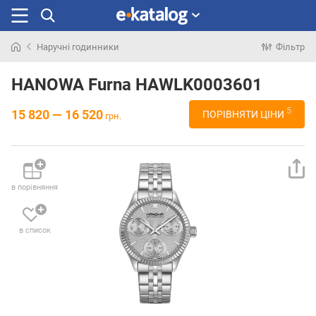
Наручні годинники
Фільтр
Шукали
раніше
HANOWA Furna HAWLK0003601
5
15 820 — 16 520
ПОРІВНЯТИ ЦІНИ
грн.
в порівняння
в список