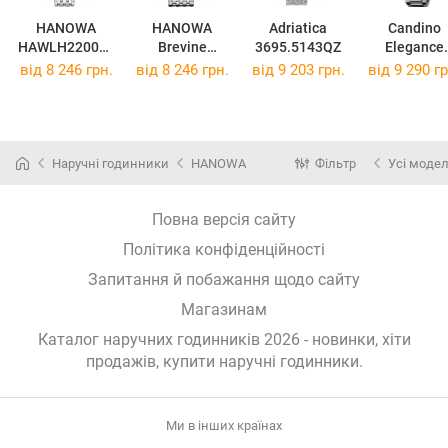
HANOWA
HANOWA
Adriatica
Candino
HAWLH220050
Brevine
3695.5143QZ
Elegance
3
HAWLH000120
C4738/6
від 8 246 грн.
від 8 246 грн.
від 9 203 грн.
від 9 290 гр
1
Наручні годинники
HANOWA
Фільтр
Усі модел
Повна версія сайту
Політика конфіденційності
Запитання й побажання щодо сайту
Магазинам
Каталог наручних годинників 2026 - новинки, хіти
продажів,
купити наручні годинники
.
Ми в інших країнах