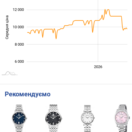
12 000
Середня ціна
10 000
10 000
8 000
6 000
2024
2025
2028
2026
L
Рекомендуємо