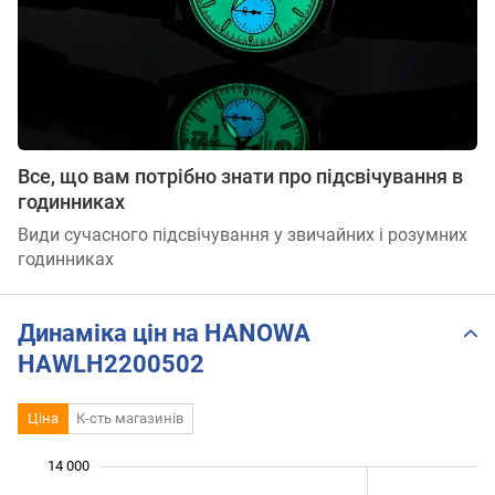
Все, що вам потрібно знати про підсвічування в
годинниках
Види сучасного підсвічування у звичайних і розумних
годинниках
Динаміка цін на HANOWA
HAWLH2200502
Ціна
К-сть магазинів
 000
 000
 000
 000
 000
 000
14 000