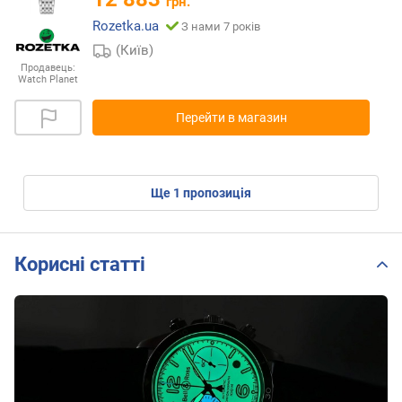
грн.
Rozetka.ua
З нами 7 років
(Київ)
Продавець:
Watch Planet
Перейти в магазин
ще
1
пропозиція
Корисні статті