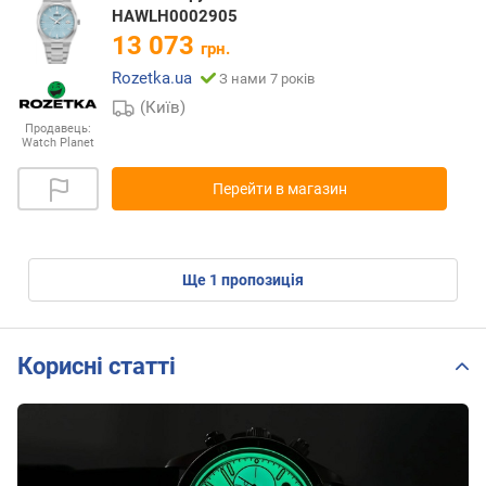
HAWLH0002905
13 073
грн.
Rozetka.ua
З нами 7 років
(Київ)
Продавець:
Watch Planet
Перейти в магазин
ще
1
пропозиція
Корисні статті