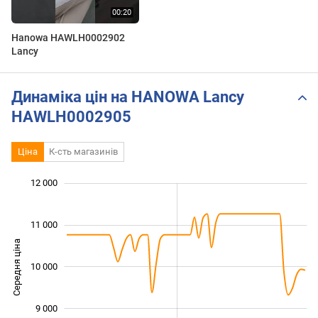
Hanowa HAWLH0002902
Lancy
Динаміка цін на HANOWA Lancy
HAWLH0002905
Ціна
К-сть магазинів
 000
 000
 500
 500
 500
 000
12 000
11 000
Середня ціна
10 000
10 000
9 000