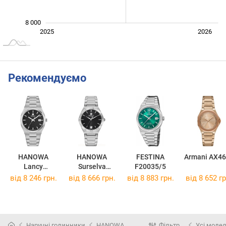
8 000
Лип.
2027
2025
2026
L
Рекомендуємо
HANOWA
HANOWA
FESTINA
Armani AX4
Lancy
Surselva
F20035/5
HAWLH000290
HAWLH220040
від 8 246 грн.
від 8 666 грн.
від 8 883 грн.
від 8 652 гр
1
1
Наручні годинники
HANOWA
Фільтр
Усі модел