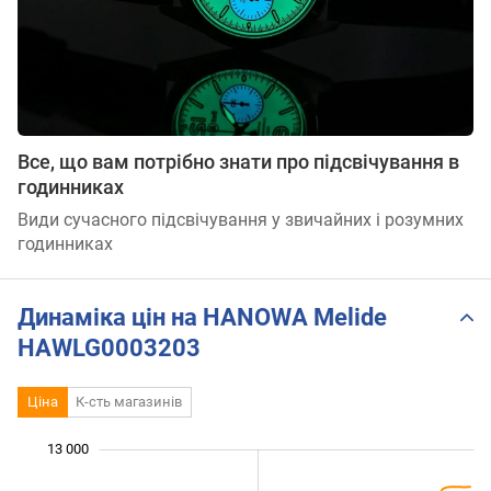
Все, що вам потрібно знати про підсвічування в
годинниках
Види сучасного підсвічування у звичайних і розумних
годинниках
Динаміка цін на HANOWA Melide
HAWLG0003203
Ціна
К-сть магазинів
 000
 500
 500
 500
 000
 000
13 000