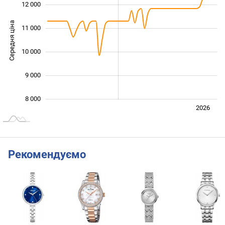
12 000
Середня ціна
11 000
10 000
10 000
9 000
8 000
Лип.
2027
2025
2026
L
Рекомендуємо