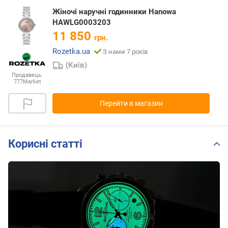
Жіночі наручні годинники Hanowa
HAWLG0003203
11 850
грн.
Rozetka.ua
З нами 7 років
(Київ)
Продавець:
777Market
Перейти в магазин
Корисні статті