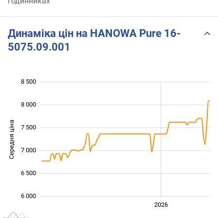
годинниках
Динаміка цін на HANOWA Pure 16-
5075.09.001
8 500
 000
 500
 000
8 000
Середня ціна
7 500
6 000
7 000
6 500
6 000
2024
2025
2028
2026
L