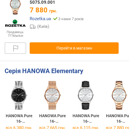
5075.09.001
7 880
грн.
Rozetka.ua
З нами 7 років
(Київ)
Продавець:
777Market
Перейти в магазин
Серія HANOWA Elementary
HANOWA Pure
HANOWA Pure
HANOWA Pure
HANOWA Pu
16-
16-
16-
16-
3075.04.007
3075.09.001
4075.04.001
5075.09.00
від 6 380 грн.
від 7 665 грн.
від 6 115 грн.
від 7 880 гр