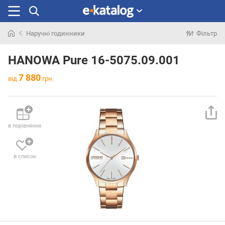
Наручні годинники
Фільтр
Шукали
раніше
HANOWA Pure 16-5075.09.001
7 880
від
грн.
в порівняння
в список