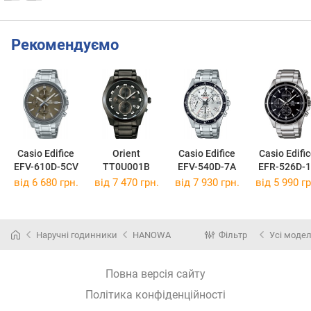
Рекомендуємо
Casio Edifice
Orient
Casio Edifice
Casio Edifi
EFV-610D-5CV
TT0U001B
EFV-540D-7A
EFR-526D-
від 6 680 грн.
від 7 470 грн.
від 7 930 грн.
від 5 990 гр
Наручні годинники
HANOWA
Фільтр
Усі модел
Повна версія сайту
Політика конфіденційності