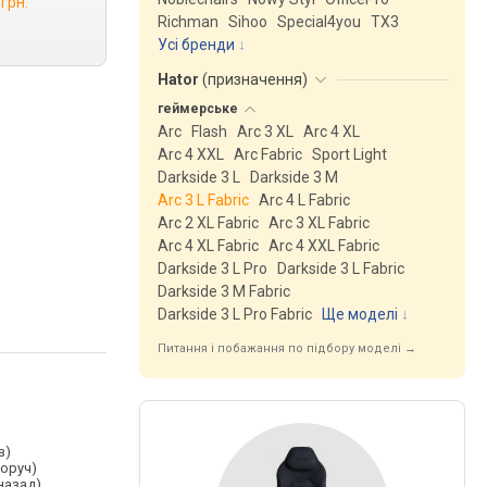
 грн.
Richman
Sihoo
Special4you
ТX3
Усі бренди
Hator
(
призначення
)
геймерське
Arc
Flash
Arc 3 XL
Arc 4 XL
Arc 4 XXL
Arc Fabric
Sport Light
Darkside 3 L
Darkside 3 M
Arc 3 L Fabric
Arc 4 L Fabric
Arc 2 XL Fabric
Arc 3 XL Fabric
Arc 4 XL Fabric
Arc 4 XXL Fabric
Darkside 3 L Pro
Darkside 3 L Fabric
Darkside 3 M Fabric
Darkside 3 L Pro Fabric
Ще моделі
↓
Питання і побажання по підбору моделі →
з)
воруч)
назад)