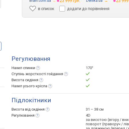
Brain.com.ua
→
23 999 грн.
Denika.ua
→
23 999
в список
додати до порівняння
Регулювання
Нахил
спинки
170°
Ступінь жорсткості
гойдання
Висота
сидіння
Нахил усього
крісла
Підлокітники
Висота від
сидіння
31 – 38 см
Регулювання
4D
за висотою (вгору / вни
поворот (праворуч / лі
за довжиною (вперед / 