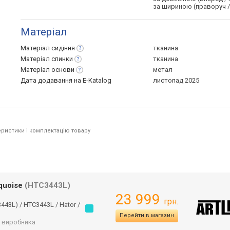
за шириною (праворуч /
Матеріал
Матеріал
сидіння
тканина
Матеріал
спинки
тканина
Матеріал
основи
метал
Дата додавання на E-Katalog
листопад 2025
ристики і комплектацію товару
rquoise
(HTC3443L)
23 999
грн.
443L) / HTC3443L / Hator /
Перейти в магазин
ід виробника