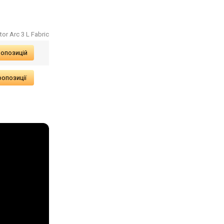
tor Arc 3 L Fabric
ропозицій
ропозиції