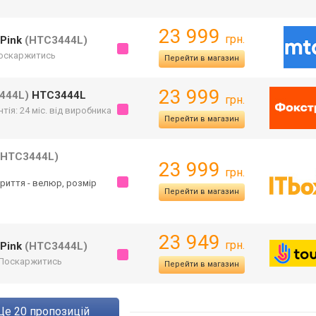
23 999
грн.
 Pink
(HTC3444L)
оскаржитись
Перейти в магазин
23 999
444L)
HTC3444L
грн.
нтія: 24 міс. від виробника
Перейти в магазин
(HTC3444L)
23 999
грн.
окриття - велюр, розмір
Перейти в магазин
23 949
грн.
 Pink
(HTC3444L)
Поскаржитись
Перейти в магазин
ще
20
пропозицій