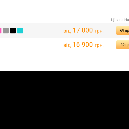
Ціни на Ha
17 000
від
грн.
69 п
16 900
від
грн.
32 п