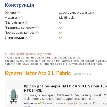
Конструкція
Основа
хрестовина з роликами
Механізм
MultiBlock
Підлокітники
Підтримка
попереку
Прогумовані
колеса
Знімні
подушки
Повідомити про помилку в описі
Інформація в описі моделі носить довідковий характер.
Завжди
перед покупкою уточнюйте у менеджера інтернет-магазину характе
Каталог Hator 2026
- новинки, хіти продажів і найактуальніші моделі Hator.
Купити Hator Arc 3 L Fabric
Усі ціни 69
→
Крісло для геймерів HATOR Arc 3 L Velour Tu
HTC3443L
Крісло для геймерів HATOR Arc 3 L Velour Turquoise (HTC3
Multi-block / Сталь / Велюр / Хрестовина з
... ще
Artline.ua
З нами 5 років
(Київ)
Гарантія: 12 міс. в