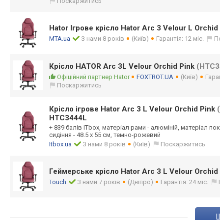
Поскаржитись
Hator Ігрове крісло Hator Arc 3 Velour L Orchid
MTA.ua
З нами 8 років
(Київ)
Гарантія: 12 міс.
П
Крісло HATOR Arc 3L Velour Orchid Pink
(HTC3
Офіційний партнер Hator
FOXTROT.UA
(Київ)
Гара
Поскаржитись
Крісло ігрове Hator Arc 3 L Velour Orchid Pink
HTC3444L
+ 839 балів ITbox, матеріал рами - алюміній, матеріал п
сидіння - 48.5 х 55 см, темно-рожевий
Itbox.ua
З нами 8 років
(Київ)
Поскаржитись
Геймерське крісло Hator Arc 3 L Velour Orchid
Touch
З нами 7 років
(Дніпро)
Гарантія: 24 міс.