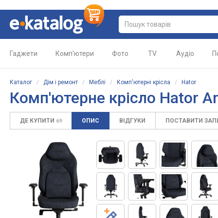
Гаджети
Комп'ютери
Фото
TV
Аудіо
П
Каталог
/
Дім і ремонт
/
Меблі
/
Комп'ютерні крісла
/
Hator
Комп'ютерне крісло Hator Arc
ДЕ КУПИТИ
ОПИС
ВІДГУКИ
ПОСТАВИТИ ЗА
69