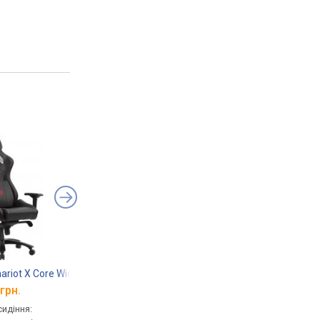
ariot X Core Wide
Noblechairs Hero Java Edition
Anda Seat Kaiser 3 L
грн.
від 19 095 грн.
від 16 600 грн.
сидіння:
геймерське, сидіння:
геймерське, сидіння: