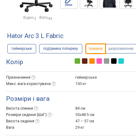
Відео
Фото
3
84
Hator Arc 3 L Fabric
геймерське
підтримка попереку
тканина
шкірозамінник
Колір
Призначення
геймерське
Макс. вага
користувача
150 кг
Розміри і вага
Висота
спинки
84 см
Розміри сидіння
(ШхГ)
55x48.5 см
Висота
сидіння
47 – 57 см
Вага
29 кг