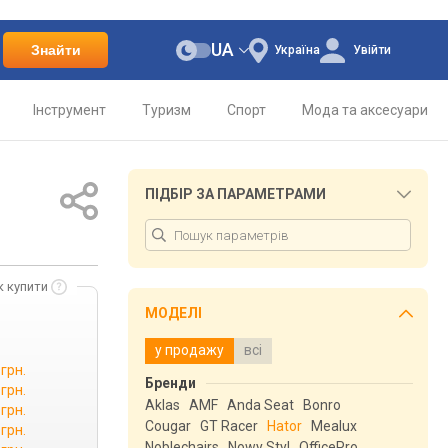
UA
Знайти
Україна
Увійти
Інструмент
Туризм
Спорт
Мода та аксесуари
ПІДБІР ЗА ПАРАМЕТРАМИ
к купити
МОДЕЛІ
у продажу
всі
 грн.
Бренди
 грн.
Aklas
AMF
Anda Seat
Bonro
 грн.
Cougar
GT Racer
Hator
Mealux
 грн.
Noblechairs
Nowy Styl
OfficePro