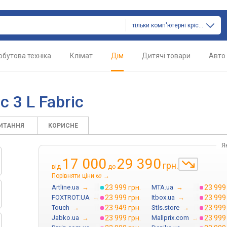
тільки комп'ютерні крісла
обутова техніка
Клімат
Дім
Дитячі товари
Авто
 3 L Fabric
ПИТАННЯ
КОРИСНЕ
Я
17 000
29 390
грн.
від
до
Порівняти ціни
→
69
Artline.ua
→
23 999 грн.
MTA.ua
→
23 999
FOXTROT.UA
→
23 999 грн.
Itbox.ua
→
23 999
Touch
→
23 949 грн.
Stls.store
→
23 999
Jabko.ua
→
23 999 грн.
Mallprix.com
→
23 999