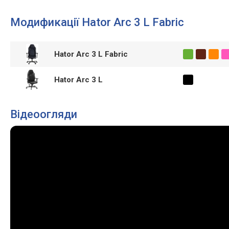
Модификації Hator Arc 3 L Fabric
Hator Arc 3 L Fabric
Hator Arc 3 L
Відеоогляди