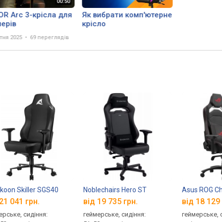
R Arc 3-крісла для
Як вибрати комп'ютерне
мерів
крісло
тня 2025
69 переглядів
koon Skiller SGS40
Noblechairs Hero ST
Asus ROG Ch
21 041 грн.
від 19 735 грн.
від 18 129 
ерське, сидіння:
геймерське, сидіння:
геймерське, 