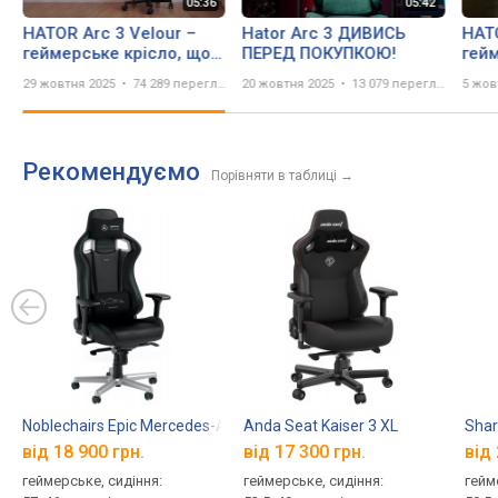
HATOR Arc 3 Velour –
Hator Arc 3 ДИВИСЬ
HATO
геймерське крісло, що
ПЕРЕД ПОКУПКОЮ!
гей
поєднує комфорт,
29 жовтня 2025
74 289 переглядів
20 жовтня 2025
13 079 переглядів
5 жов
технології та стиль
Рекомендуємо
Порівняти в таблиці
→
Noblechairs Epic Mercedes-AMG Petronas F1 Team
Anda Seat Kaiser 3 XL
Shar
від 18 900 грн.
від 17 300 грн.
від 
геймерське, сидіння:
геймерське, сидіння:
гейм