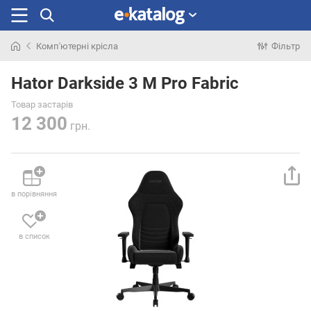
Комп'ютерні крісла
Фільтр
Шукали
раніше
Hator Darkside 3 M Pro Fabric
Товар застарів
12 300
грн.
в порівняння
в список