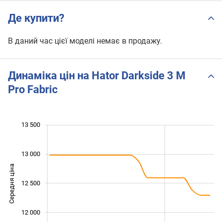
Де купити?
В даний час цієї моделі немає в продажу.
Динаміка цін на Hator Darkside 3 M
Pro Fabric
 400
 600
 800
 000
 000
 500
13 500
13 000
Середня ціна
11 800
12 500
12 000