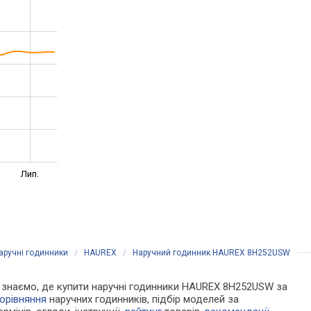
Лип.
аручні годинники
/
HAUREX
/
Наручний годинник HAUREX 8H252USW
 Ми знаємо, де купити наручні годинники HAUREX 8H252USW за
орівняння
наручних годинників, підбір моделей за