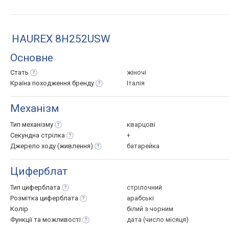
HAUREX 8H252USW
Основне
Стать
жіночі
Країна походження
бренду
Італія
Механізм
Тип
механізму
кварцові
Секундна
стрілка
+
Джерело ходу
(живлення)
батарейка
Циферблат
Тип
циферблата
стрілочний
Розмітка
циферблата
арабські
Колір
білий з чорним
Функції та
можливості
дата (число місяця)