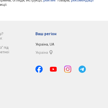
рмінів, огляди, інструкції,
рейтинг
товарів,
рекомендації
кції.
Ваш регіон
і?
r.
Україна
,
UA
і" під
ретної
Україна