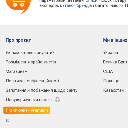
параметрами, детальні
описи
, пошук товару
експертів,
каталог брендів
і багато іншого. 
Про проєкт
Ми в інших
Як нам зателефонувати?
Україна
Розміщення прайс-листів
Велика Брит
Магазинам
США
Політика конфіденційності
Польща
Запитання й побажання щодо сайту
Казахстан
Популяризувати проєкт
Підключити Premium
ID