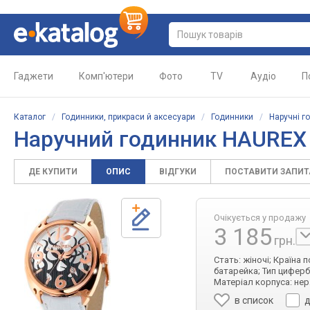
Гаджети
Комп'ютери
Фото
TV
Аудіо
П
Каталог
/
Годинники, прикраси й аксесуари
/
Годинники
/
Наручні г
Наручний годинник HAURE
ДЕ КУПИТИ
ОПИС
ВІДГУКИ
ПОСТАВИТИ ЗАПИ
Очікується у продажу
3 185
грн.
Стать: жіночі; Країна 
батарейка; Тип цифербл
Матеріал корпуса: нер
в список
д