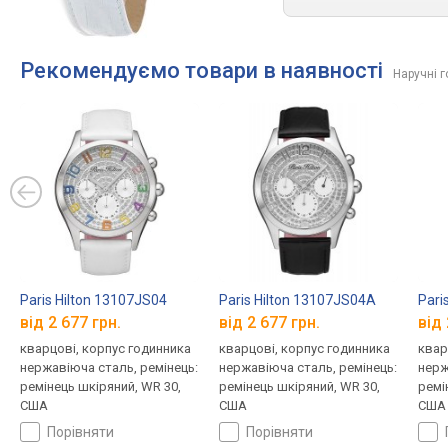
Рекомендуємо товари в наявності
Наручні 
Paris Hilton 13107JS04
Paris Hilton 13107JS04A
Pari
від 2 677 грн.
від 2 677 грн.
від 
кварцові, корпус годинника
кварцові, корпус годинника
квар
нержавіюча сталь, ремінець:
нержавіюча сталь, ремінець:
нерж
ремінець шкіряний, WR 30,
ремінець шкіряний, WR 30,
ремі
США
США
США
порівняти
порівняти