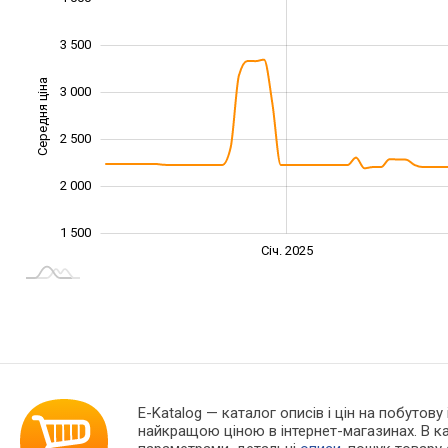
3 500
Середня ціна
3 000
1 500
2 500
2 000
1 500
Січ. 2027
Лип.
Січ. 2025
L
E-Katalog
— каталог описів і цін на побутову
найкращою ціною в інтернет-магазинах. В 