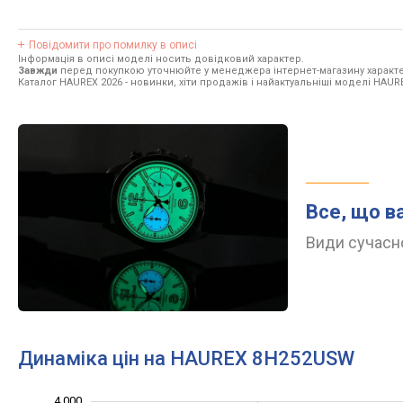
Повідомити про помилку в описі
Інформація в описі моделі носить довідковий характер.
Завжди
перед покупкою уточнюйте у менеджера інтернет-магазину характе
Каталог HAUREX 2026
- новинки, хіти продажів і найактуальніші моделі HAUR
Все, що в
Види сучасно
Динаміка цін на HAUREX 8H252USW
4 000
1 000
4 500
500