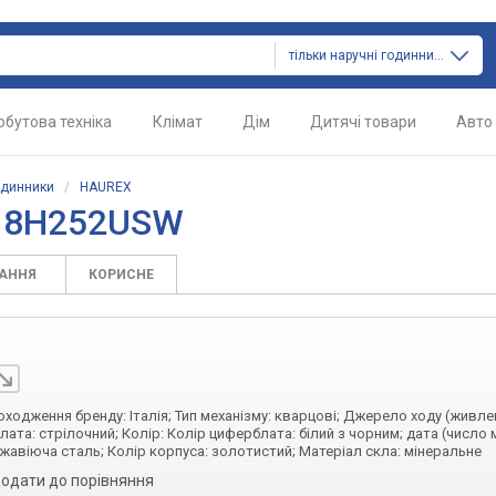
тільки наручні годинники
обутова техніка
Клімат
Дім
Дитячі товари
Авто
одинники
/
HAUREX
X 8H252USW
ТАННЯ
КОРИСНЕ
походження бренду: Італія; Тип механізму: кварцові; Джерело ходу (живле
ата: стрілочний; Колір: Колір циферблата: білий з чорним; дата (число м
жавіюча сталь; Колір корпуса: золотистий; Матеріал скла: мінеральне
одати до порівняння