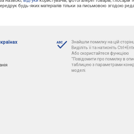
 за назвою,
відгуки
користувачів, фотогалереї товарів, глосарій те
Передрук будь-яких матеріалів тільки за письмовою згодою реда
 країнах
Знайшли помилку на цій сторінц
Виділіть її та натисніть Ctrl+Ente
Або скористайтеся функцією
"Повідомити про помилку в опис
анія
таблицею з параметрами конк
моделі.