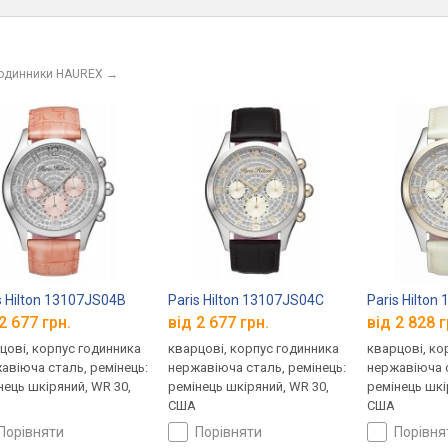
годинники HAUREX
→
s Hilton 13107JS04B
Paris Hilton 13107JS04C
Paris Hilto
2 677 грн.
від 2 677 грн.
від 2 828 г
цові, корпус годинника
кварцові, корпус годинника
кварцові, ко
авіюча сталь, ремінець:
нержавіюча сталь, ремінець:
нержавіюча с
нець шкіряний, WR 30,
ремінець шкіряний, WR 30,
ремінець шкі
США
США
порівняти
порівняти
порівн