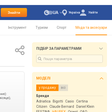
UA
Знайти
Україна
Увійти
Інструмент
Туризм
Спорт
Мода та аксесуари
ПІДБІР ЗА ПАРАМЕТРАМИ
МОДЕЛІ
у продажу
всі
ння):
Бренди
ісяця);
Adriatica
Bigotti
Casio
Certina
Citizen
Claude Bernard
Daniel Klein
FESTINA
HAUREX
Orient
Q&Q