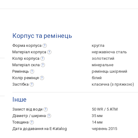
Корпус та ремінець
Форма
корпуса
кругла
Матеріал
корпуса
нержавіюча сталь
Колір
корпуса
золотистий
Матеріал
скла
мінеральне
Ремінець
ремінець шкіряний
Колір
ремінця
білий
Застібка
класична (з пряжкою)
Інше
Захист від
води
50 WR / 5 ATM
Діаметр /
ширина
35 мм
Товщина
14 мм
Дата додавання на E-Katalog
червень 2015