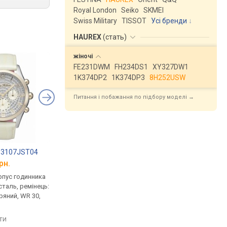
Royal London
Seiko
SKMEI
Swiss Military
TISSOT
Усі бренди
HAUREX
(
стать
)
жіночі
FE231DWM
FH234DS1
XY327DW1
1K374DP2
1K374DP3
8H252USW
Питання і побажання по підбору моделі →
n 13107JST04
Royal London 21119-04
Casio LTP-2089L-2A
рн.
від 3 290 грн.
від 2 615 грн.
рпус годинника
кварцові, корпус годинника
кварцові, корпус го
таль, ремінець:
нержавіюча сталь, ремінець:
нержавіюча сталь, р
ряний, WR 30,
ремінець шкіряний, WR 30,
ремінець шкіряний, W
Велика Британія
Японія
яти
порівняти
порівняти