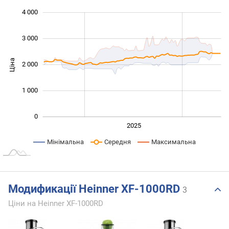
 000
 000
 000
-500
500
4 000
3 000
Ціна
2 000
1 000
1 000
0
2024
2026
2027
2025
L
Мінімальна
Середня
Максимальна
Модификації Heinner XF-1000RD
3
Ціни на Heinner XF-1000RD