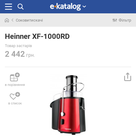
Соковитискачі
Фільтр
Шукали
раніше
Heinner XF-1000RD
Товар застарів
2 442
грн.
в порівняння
в список