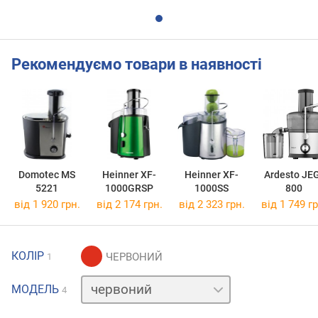
Рекомендуємо товари в наявності
Domotec MS
Heinner XF-
Heinner XF-
Ardesto JE
5221
1000GRSP
1000SS
800
від 1 920 грн.
від 2 174 грн.
від 2 323 грн.
від 1 749 гр
КОЛІР
1
зелений
МОДЕЛЬ
4
нержавіюча
сталь