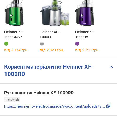
Heinner XF-
Heinner XF-
Heinner XF-
1000GRSP
1000SS
1000UV
від 2 174 грн.
від 2 323 грн.
від 2 390 грн.
Корисні матеріали по Heinner XF-
1000RD
Руководство Heinner XF-1000RD
інструкції
https://heinner.ro/electrocasnice/wp-content/uploads/sites/...