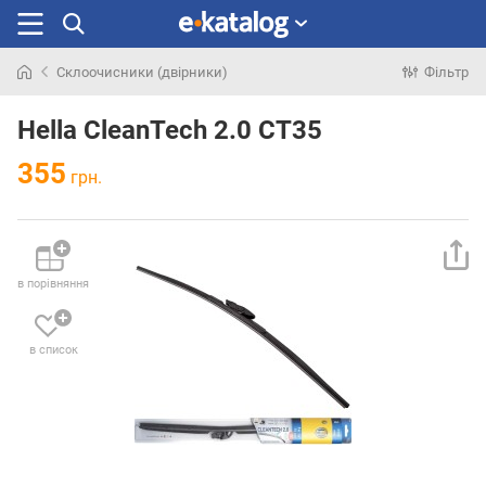
Склоочисники (двірники)
Фільтр
Шукали
раніше
Hella CleanTech 2.0 CT35
355
грн.
в порівняння
в список