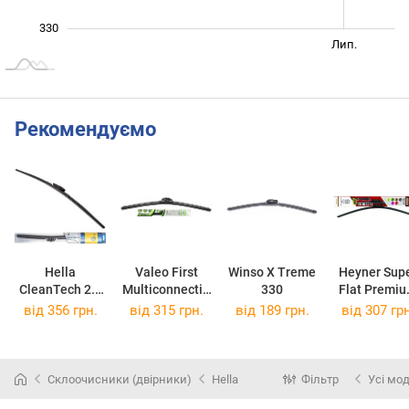
330
Січ. 2026
Січ. 2027
Квіт.
Лип.
L
Рекомендуємо
Hella
Valeo First
Winso X Treme
Heyner Sup
CleanTech 2.0
Multiconnectio
330
Flat Premi
CT38
n FM38
350
від 356 грн.
від 315 грн.
від 189 грн.
від 307 грн
Склоочисники (двірники)
Hella
Фільтр
Усі мод