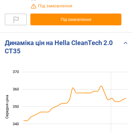
Під замовлення
Під замовлення
Динаміка цін на Hella CleanTech 2.0
CT35
320
325
335
345
380
310
370
360
Середня ціна
350
330
340