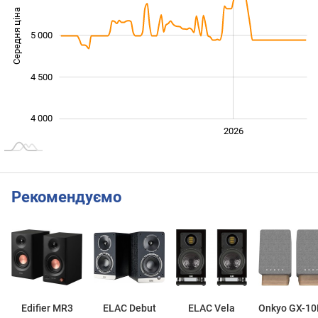
Середня ціна
5 000
4 400
4 500
4 000
2024
2025
2028
2026
L
Рекомендуємо
Edifier MR3
ELAC Debut
ELAC Vela
Onkyo GX-1