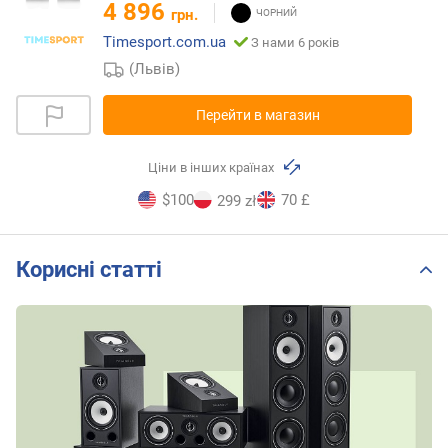
4 896
грн.
Timesport.com.ua
З нами 6 років
(Львів)
Перейти в магазин
Ціни в інших країнах
$100
70 £
299 zł
Корисні статті