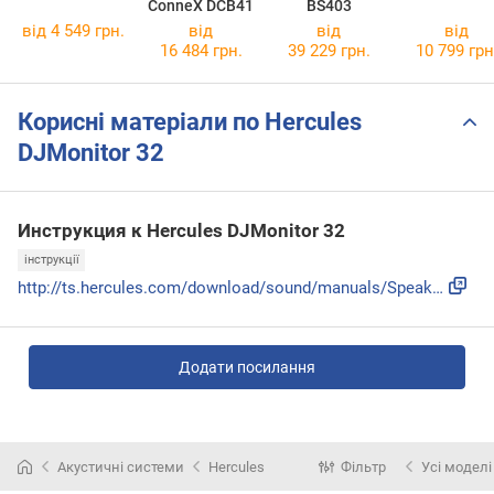
ConneX DCB41
BS403
від 4 549 грн.
від
від
від
16 484 грн.
39 229 грн.
10 799 грн
Корисні матеріали по Hercules
DJMonitor 32
Инструкция к Hercules DJMonitor 32
інструкції
http://ts.hercules.com/download/sound/manuals/Speakers/DJMo...
Додати посилання
Акустичні системи
Hercules
Фільтр
Усі моделі