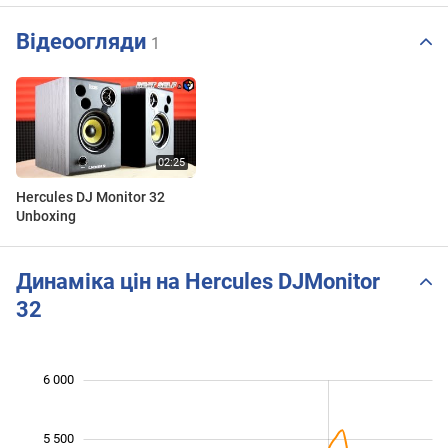
Відеоогляди
1
Hercules DJ Monitor 32
Unboxing
Динаміка цін на Hercules DJMonitor
32
 200
 400
 600
 500
 500
 000
6 000
5 500