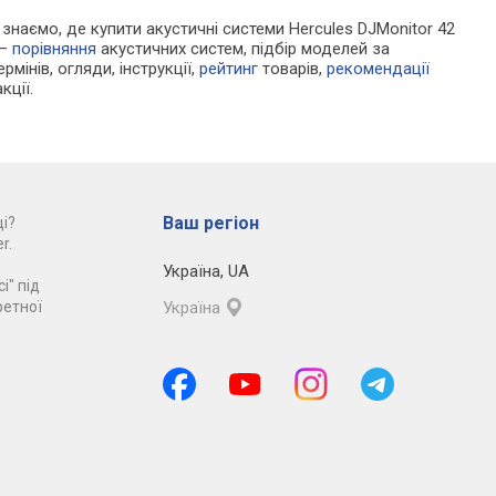
и знаємо, де купити акустичні системи Hercules DJMonitor 42
 —
порівняння
акустичних систем, підбір моделей за
рмінів, огляди, інструкції,
рейтинг
товарів,
рекомендації
кції.
Ваш регіон
і?
r.
Україна
,
UA
і" під
ретної
Україна