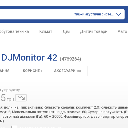
тільки акустичні системи
обутова техніка
Клімат
Дім
Дитячі товари
Авто
 DJMonitor 42
(4769264)
ТАННЯ
КОРИСНЕ
АКСЕСУАРИ
1
10+
я у продажу
75
грн.
: полична; Тип: активна; Кількість каналів: комплект 2.0; Кількість динамі
смуг: 2; Максимальна потужність підсилювача: 80; Сумарна потужність (Вт
частотний діапазон (Гц): 60 – 20000; Фазоінвертор: фазоінвертор спереду
мм)