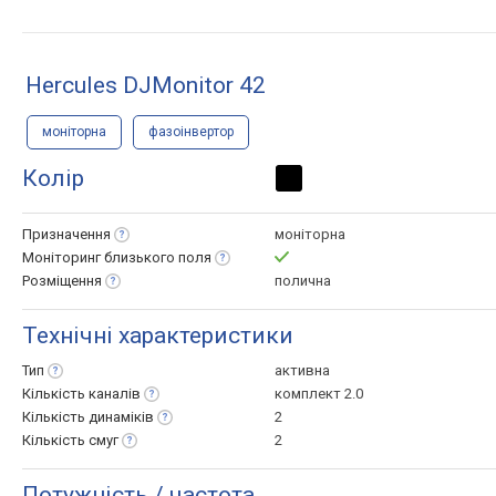
Hercules DJMonitor 42
моніторна
фазоінвертор
Колір
Призначення
моніторна
Моніторинг близького
поля
Розміщення
полична
Технічні характеристики
Тип
активна
Кількість
каналів
комплект 2.0
Кількість
динаміків
2
Кількість
смуг
2
Потужність / частота