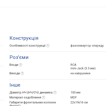
Конструкція
Особливості
конструкції
фазоінвертор спереду
Роз'єми
Входи
RCA
mini-Jack (3.5 мм)
Виходи
на навушники
Інше
Діаметр НЧ (НЧ/СЧ)
динаміка
100 мм
Матеріал
оздоблення
MDF
Габарити фронтальних колонок
22x19x16 см
(ВхШхГ)