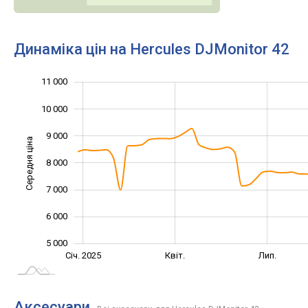
Динаміка цін на Hercules DJMonitor 42
11 000
12 000
3 000
4 000
10 000
9 000
Середня ціна
8 000
10 000
7 000
6 000
5 000
Жовт.
Жовт.
Січ. 2025
Квіт.
Лип.
L
Аксесуари