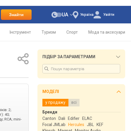
UA
Знайти
Україна
Увійти
Інструмент
Туризм
Спорт
Мода та аксесуари
ПІДБІР ЗА ПАРАМЕТРАМИ
МОДЕЛІ
у продажу
всі
ків: 2;
Бренди
): 40;
Canton
Dali
Edifier
ELAC
; RCA; mini-
Focal JMLab
Hercules
JBL
KEF
Klipsch
Magnat
Monitor Audio