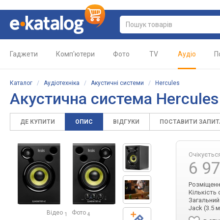
Гаджети
Комп'ютери
Фото
TV
Аудіо
П
Каталог
/
Аудіотехніка
/
Акустичні системи
/
Hercules
Акустична система Hercules
ДЕ КУПИТИ
ОПИС
ВІДГУКИ
ПОСТАВИТИ ЗАПИ
Очікуєтьс
6 9
Розміщення
Кількість 
Загальний 
Jack (3.5 
Відео
Фото
1
4