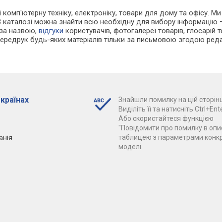
 і комп'ютерну техніку, електроніку, товари для дому та офісу. М
В каталозі можна знайти всю необхідну для вибору інформацію
 за назвою,
відгуки
користувачів, фотогалереї товарів, глосарій те
Передрук будь-яких матеріалів тільки за письмовою згодою реда
 країнах
Знайшли помилку на цій сторінц
Виділіть її та натисніть Ctrl+Ente
Або скористайтеся функцією
"Повідомити про помилку в опис
анія
таблицею з параметрами конк
моделі.