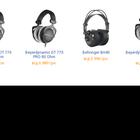
DT 770
Beyerdynamic DT 770
Behringer BH40
Beyerdy
hm
PRO 80 Ohm
від 3 996 грн.
рн.
від 6 989 грн.
ві