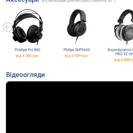
Всі аксесуари для Hercules DJMonitor 42
→
Prodipe Pro 880
Philips SHP9600
Beyerdynamic 
PRO 32 O
від 4 180 грн.
від 3 599 грн.
від 6 890 г
Відеоогляди