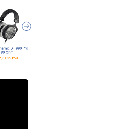
namic DT 990 Pro
CKMOVA ME-S10
Rode NTH-100
80 Ohm
від 5 236 грн.
від 5 699 грн.
д 6 839 грн.