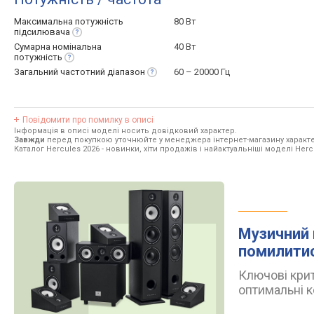
Максимальна потужність
80 Вт
підсилювача
Сумарна номінальна
40 Вт
потужність
Загальний частотний
діапазон
60 – 20000 Гц
Повідомити про помилку в описі
Інформація в описі моделі носить довідковий характер.
Завжди
перед покупкою уточнюйте у менеджера інтернет-магазину характе
Каталог Hercules 2026
- новинки, хіти продажів і найактуальніші моделі Herc
Музичний 
помилити
Ключові крит
оптимальні к