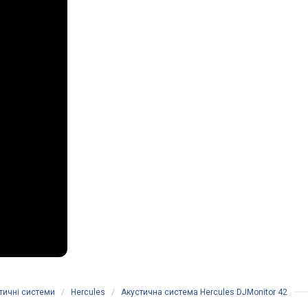
тичні системи
/
Hercules
/
Акустична система Hercules DJMonitor 42