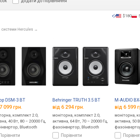
исок
додати до порівняння
$180
і системи Hercules
→
op DSM-3 BT
Behringer TRUTH 3.5 BT
M-AUDIO BX
7 099 грн.
від 6 294 грн.
від 6 599 г
торна, комплект 2.0,
моніторна, комплект 2.0,
моніторна, к
на, 40 Вт, 80 – 20000 Гц,
активна, 64 Вт, 70 – 20000 Гц,
активна, 50 В
інвертор, Bluetooth
фазоінвертор, Bluetooth
фазоінверто
порівняти
порівняти
порівн