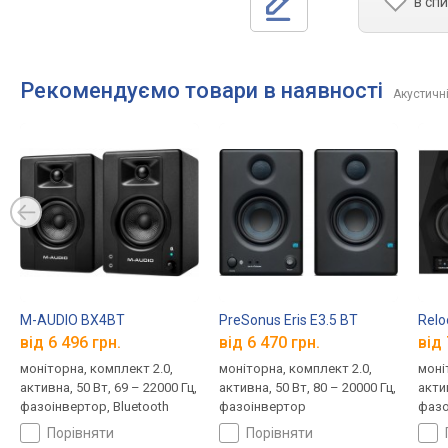
в сп
Рекомендуємо товари в наявності
Акустичн
M-AUDIO BX4BT
PreSonus Eris E3.5 BT
Relo
від 6 496 грн.
від 6 470 грн.
від 
моніторна, комплект 2.0,
моніторна, комплект 2.0,
моні
активна, 50 Вт, 69 – 22000 Гц,
активна, 50 Вт, 80 – 20000 Гц,
актив
фазоінвертор, Bluetooth
фазоінвертор
фазо
порівняти
порівняти