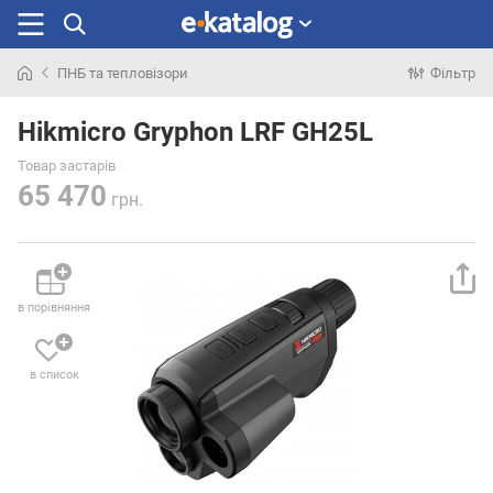
ПНБ та тепловізори
Фільтр
Шукали
раніше
Hikmicro Gryphon LRF GH25L
Товар застарів
65 470
грн.
в порівняння
в список