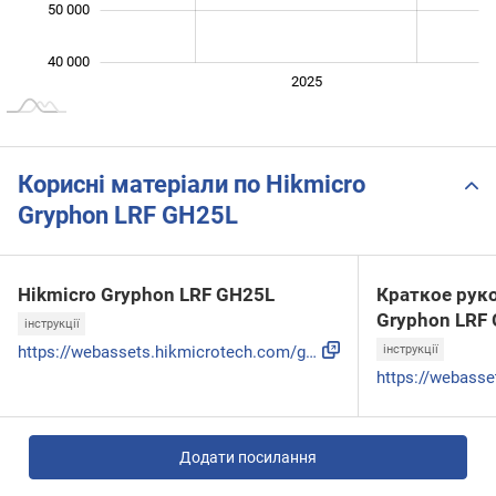
50 000
40 000
2024
2026
2027
2025
L
Корисні матеріали по Hikmicro
Gryphon LRF GH25L
Hikmicro Gryphon LRF GH25L
Краткое рук
Gryphon LRF
інструкції
https://webassets.hikmicrotech.com/global/asset/2f0ce57f7e9...
інструкції
Додати посилання