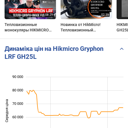
Тепловизионные
Новинка от HikMicro!
HIKMI
монокуляры HIKMICRO
Тепловизионный
GH25L
Gryphon LRF -совмещение
монокуляр Gryphon GH25L
теплового и цифрового
2 в 1.
оптического каналов
Динаміка цін на Hikmicro Gryphon
LRF GH25L
 000
 000
 000
 000
 000
 000
90 000
80 000
Середня ціна
70 000
45 000
60 000