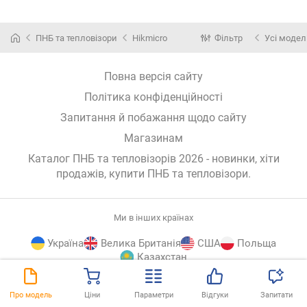
ПНБ та тепловізори
Hikmicro
Фільтр
Усі модел
Повна версія сайту
Політика конфіденційності
Запитання й побажання щодо сайту
Магазинам
Каталог ПНБ та тепловізорів 2026 - новинки, хіти
продажів,
купити ПНБ та тепловізори
.
Ми в інших країнах
Україна
Велика Британія
США
Польща
Казахстан
E-
© E-Katalog, 2026
ВГОРУ
Про модель
Ціни
Параметри
Відгуки
Запитати
Katalog