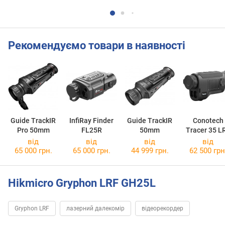
Рекомендуємо товари в наявності
Guide TrackIR
InfiRay Finder
Guide TrackIR
Conotech
Pro 50mm
FL25R
50mm
Tracer 35 L
Pro
від
від
від
від
65 000 грн.
65 000 грн.
44 999 грн.
62 500 грн
Hikmicro Gryphon LRF GH25L
Gryphon LRF
лазерний далекомір
відеорекордер