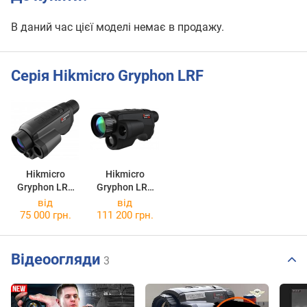
В даний час цієї моделі немає в продажу.
Серія Hikmicro Gryphon LRF
Hikmicro
Hikmicro
Gryphon LRF
Gryphon LRF
GQ35L
GQ50L
від
від
75 000 грн.
111 200 грн.
Відеоогляди
3