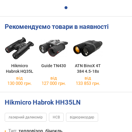
Рекомендуємо товари в наявності
Hikmicro
Guide TN430
ATN BinoX 4T
Habrok HQ35L
384 4.5-18x
від
від
від
130 000 грн.
127 000 грн.
133 853 грн.
Hikmicro Habrok HH35LN
лазерний далекомір
НСВ
відеорекордер
Тип:
тепловізор, бінокль