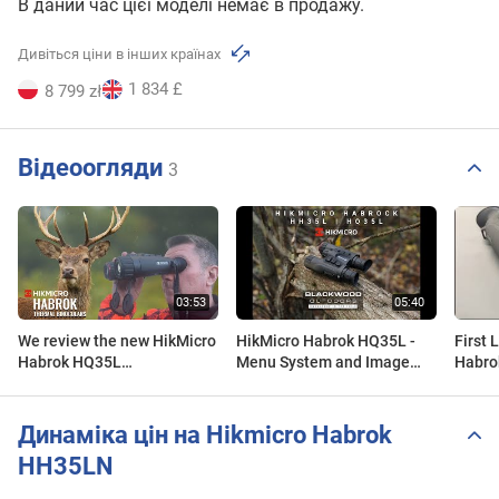
В даний час цієї моделі немає в продажу.
Дивіться ціни в інших країнах
1 834 £
8 799 zł
Відеоогляди
3
We review the new HikMicro
HikMicro Habrok HQ35L -
First 
Habrok HQ35L
Menu System and Image
Habro
Multispectral Thermal
Viewing
Binoc
Binoculars - Product Review
Динаміка цін на Hikmicro Habrok
HH35LN