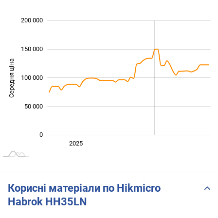
 000
 000
 000
 000
 000
 000
 000
200 000
150 000
Середня ціна
100 000
100 000
50 000
0
Січ. 2025
2027
2026
2025
L
Корисні матеріали по Hikmicro
Habrok HH35LN