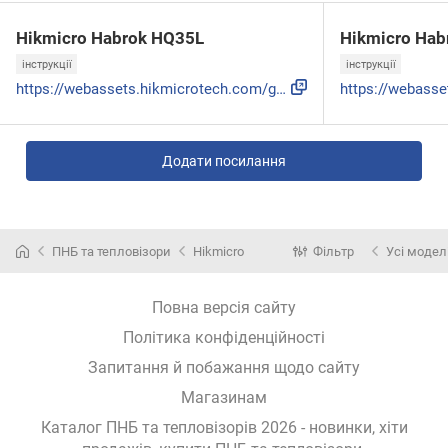
Hikmicro Habrok HQ35L
Hikmicro Hab
інструкції
інструкції
https://webassets.hikmicrotech.com/global/asset/4f98cc61e11...
Додати посилання
ПНБ та тепловізори
Hikmicro
Фільтр
Усі модел
Повна версія сайту
Політика конфіденційності
Запитання й побажання щодо сайту
Магазинам
Каталог ПНБ та тепловізорів 2026 - новинки, хіти