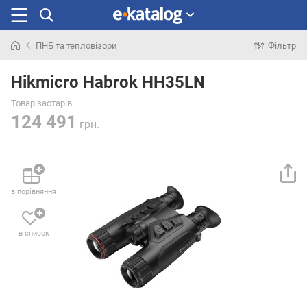
ПНБ та тепловізори
Фільтр
Шукали
раніше
Hikmicro Habrok HH35LN
Товар застарів
124 491
грн.
в порівняння
в список