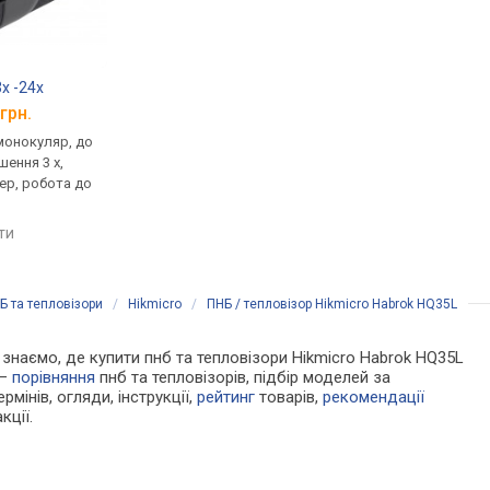
3x -24x
Guide TN650
Guide DN30
грн.
від 134 999 грн.
від 60 571 грн.
монокуляр, до
тепловізор, бінокль, до
прилад нічного бачен
шення 3 x,
2000 м, збільшення 2.8 x,
цифровий, бінокль, д
ер, робота до
відеорекордер, робота до
збільшення 2 x,
5.5 год
відеорекордер, робо
6 год
яти
порівняти
порівняти
Б та тепловізори
/
Hikmicro
/
ПНБ / тепловізор Hikmicro Habrok HQ35L
и знаємо, де купити пнб та тепловізори Hikmicro Habrok HQ35L
 —
порівняння
пнб та тепловізорів, підбір моделей за
рмінів, огляди, інструкції,
рейтинг
товарів,
рекомендації
кції.