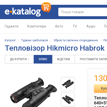
Гаджети
Комп'ютери
Фото
TV
Аудіо
П
Каталог
/
Туризм і риболовля
/
Зброя та тактичне спорядження
/
ПН
Тепловізор Hikmicro Habrok
ДЕ КУПИТИ
ОПИС
ВІДГУКИ
ПОСТАВИТИ ЗАП
1
130
Куп
Тепло
640×5