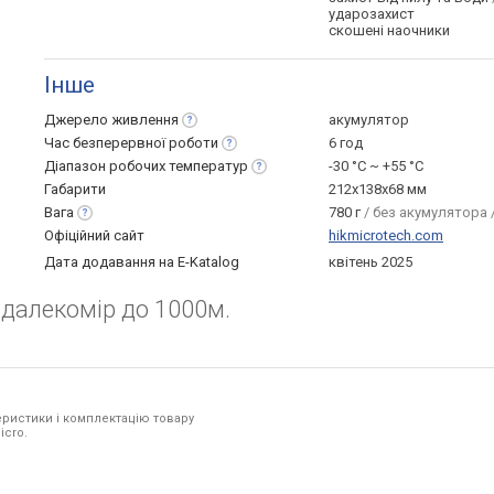
ударозахист
скошені наочники
Інше
Джерело
живлення
акумулятор
Час безперервної
роботи
6 год
Діапазон робочих
температур
-30 °C ~ +55 °С
Габарити
212x138x68 мм
Вага
780 г
/ без акумулятора 
Офіційний сайт
hikmicrotech.com
Дата додавання на E-Katalog
квітень 2025
 далекомір до 1000м.
ристики і комплектацію товару
icro.