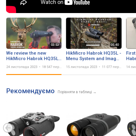
We review the new
HikMicro Habrok HQ35L -
Firs
HikMicro Habrok HQ35L
Menu System and Image
Hab
Multispectral Thermal
Viewing
Bino
24 листопада 2023
18 547 переглядів
15 листопада 2023
11 077 переглядів
14 ли
Binoculars - Product
Review
Рекомендуємо
Порівняти в таблиці
→