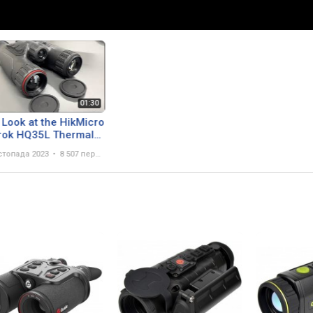
t Look at the HikMicro
rok HQ35L Thermal
culars
стопада 2023
8 507 переглядів