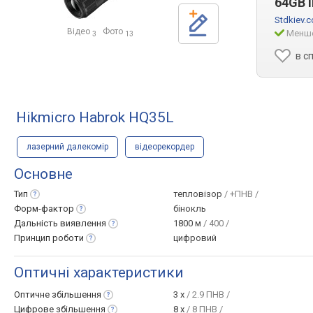
64GB 
Stdkiev.
Відео
Фото
Менше
3
13
в с
Hikmicro Habrok HQ35L
лазерний далекомір
відеорекордер
Основне
Тип
тепловізор
/ +ПНВ /
Форм-фактор
бінокль
Дальність
виявлення
1800 м
/ 400 /
Принцип
роботи
цифровий
Оптичні характеристики
Оптичне
збільшення
3 x
/ 2.9 ПНВ /
Цифрове
збільшення
8 x
/ 8 ПНВ /