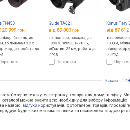
e TN450
Guide TA621
Konus Fiery 
120 999 грн.
від 89 000 грн.
від 87 812 
овізор, бінокль, до
тепловізор, насадка, до
тепловізор, 
м, збільшення 3.2 x,
1000 м, збільшення 1 x,
1800 м, збіль
орекордер, робота до
об'єктив: 25 мм, робота до
відеорекорд
од
7 год
6.5 год
порівняти
порівняти
порівн
Каталог
/
ПН
 і комп'ютерну техніку, електроніку, товари для дому та офісу. М
В каталозі можна знайти всю необхідну для вибору інформацію
 за назвою,
відгуки
користувачів, фотогалереї товарів, глосарій те
Передрук будь-яких матеріалів тільки за письмовою згодою реда