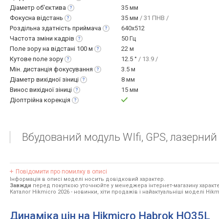
Діаметр
об'єктива
35 мм
Фокусна
відстань
35 мм
/ 31 ПНВ /
Роздільна здатність
приймача
640x512
Частота зміни
кадрів
50 Гц
Поле зору на відстані 100
м
22 м
Кутове поле
зору
12.5 °
/ 13.9 /
Мін. дистанція
фокусування
3.5 м
Діаметр вихідної
зіниці
8 мм
Винос вихідної
зіниці
15 мм
Діоптрійна
корекція
Вбудований модуль WIfi, GPS, лазерний
Повідомити про помилку в описі
Інформація в описі моделі носить довідковий характер.
Завжди
перед покупкою уточнюйте у менеджера інтернет-магазину характе
Каталог Hikmicro 2026
- новинки, хіти продажів і найактуальніші моделі Hikm
Динаміка цін на Hikmicro Habrok HQ35L