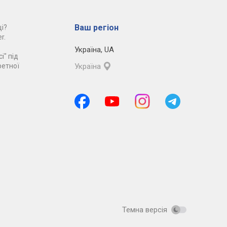
Ваш регіон
і?
r.
Україна
,
UA
і" під
ретної
Україна
Темна версія