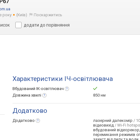
IP67
com.ua
 року
(Київ)
Поскаржитись
писок
додати до порівняння
Характеристики ІЧ-освітлювача
Вбудований
ІК-освітлювач
Довжина
хвилі
850 нм
Додатково
Додатково
лазерний далекомір
/ 10
відеовихід
/ Wi-Fi hotspo
вбудований відеорекор
перемикання режимів с
захист від пилу та води