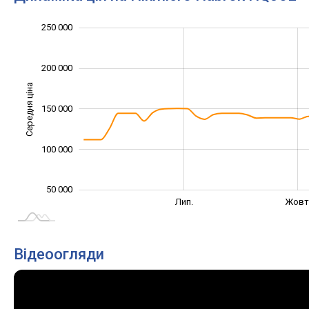
300 000
-50 000
20 000
40 000
60 000
80 000
0
250 000
200 000
Середня ціна
100 000
150 000
100 000
50 000
Жовт.
Квіт.
Лип.
Жовт
L
Відеоогляди