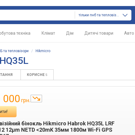
тільки пнб та тепловізори
обутова техніка
Клімат
Дім
Дитячі товари
Авто
Б та тепловізори
/
Hikmicro
 HQ35L
ИТАННЯ
КОРИСНЕ
5
 000
грн.
ити!
візійний бінокль Hikmicro Habrok HQ35L LRF
12 12μm NETD <20mK 35мм 1800м Wi-Fi GPS