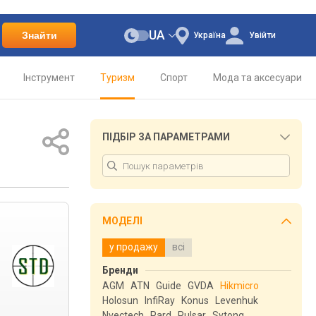
UA
Знайти
Україна
Увійти
Інструмент
Туризм
Спорт
Мода та аксесуари
ПІДБІР ЗА ПАРАМЕТРАМИ
МОДЕЛІ
у продажу
всі
Бренди
AGM
ATN
Guide
GVDA
Hikmicro
Holosun
InfiRay
Konus
Levenhuk
Nvectech
Pard
Pulsar
Sytong