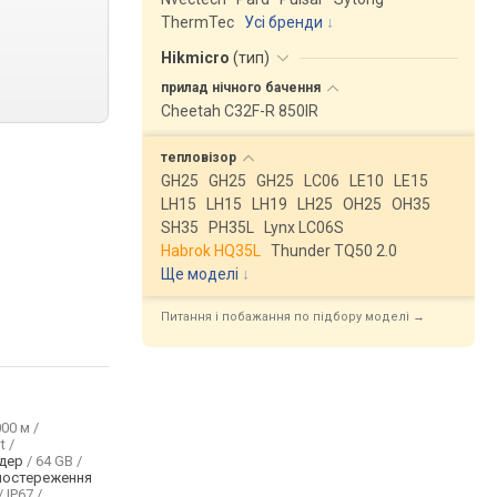
ThermTec
Усі бренди
Hikmicro
(
тип
)
прилад нічного
бачення
Cheetah C32F-R 850IR
тепловізор
GH25
GH25
GH25
LC06
LE10
LE15
LH15
LH15
LH19
LH25
OH25
OH35
SH35
PH35L
Lynx LC06S
Habrok HQ35L
Thunder TQ50 2.0
Ще моделі
↓
Питання і побажання по підбору моделі →
00 м /
t /
дер
/ 64 GB /
постереження
/ IP67 /