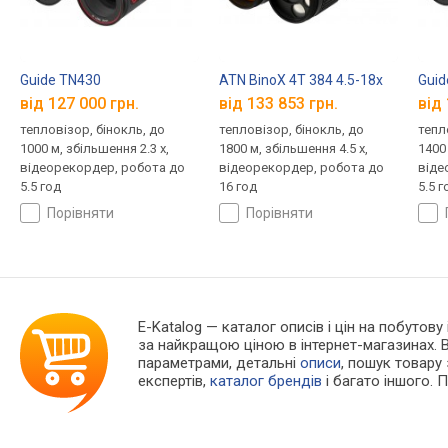
Guide TN430
ATN BinoX 4T 384 4.5-18x
Guid
від 127 000 грн.
від 133 853 грн.
від 
тепловізор, бінокль, до
тепловізор, бінокль, до
тепл
1000 м, збільшення 2.3 x,
1800 м, збільшення 4.5 x,
1400 
відеорекордер, робота до
відеорекордер, робота до
віде
5.5 год
16 год
5.5 г
порівняти
порівняти
E-Katalog
— каталог описів і цін на побутову
за найкращою ціною в інтернет-магазинах. 
параметрами, детальні
описи
, пошук товару
експертів,
каталог брендів
і багато іншого. 