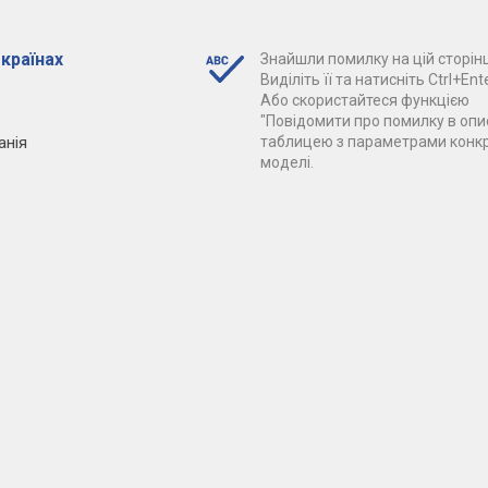
 країнах
Знайшли помилку на цій сторінц
Виділіть її та натисніть Ctrl+Ente
Або скористайтеся функцією
"Повідомити про помилку в опис
анія
таблицею з параметрами конк
моделі.