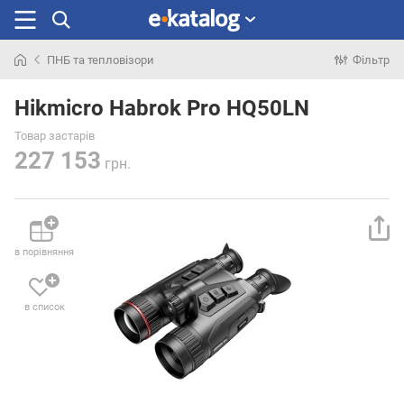
ПНБ та тепловізори
Фільтр
Шукали
раніше
Hikmicro Habrok Pro HQ50LN
Товар застарів
227 153
грн.
в порівняння
в список