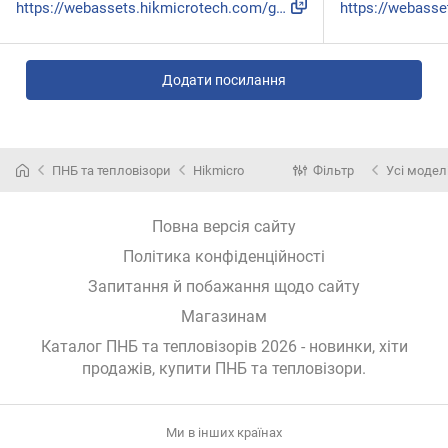
https://webassets.hikmicrotech.com/global/asset/8ec54cf64e3...
Додати посилання
ПНБ та тепловізори
Hikmicro
Фільтр
Усі модел
Повна версія сайту
Політика конфіденційності
Запитання й побажання щодо сайту
Магазинам
Каталог ПНБ та тепловізорів 2026 - новинки, хіти
продажів,
купити ПНБ та тепловізори
.
Ми в інших країнах