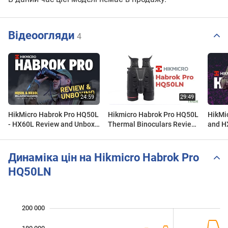
Відеоогляди
4
HikMicro Habrok Pro HQ50L
Hikmicro Habrok Pro HQ50L
HikMi
- HX60L Review and Unbox -
Thermal Binoculars Review
and H
REALWORLD Thermal
| Optics Trade Reviews
Binoc
Binoculars Overview
!
Динаміка цін на Hikmicro Habrok Pro
HQ50LN
200 000
 000
 000
 000
180 000