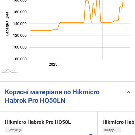
160 000
Середня ціна
140 000
100 000
120 000
100 000
80 000
Січ. 2025
2027
2026
2025
L
Корисні матеріали по Hikmicro
Habrok Pro HQ50LN
Hikmicro Habrok Pro HQ50L
Hikmicro Hab
інструкції
інструкції