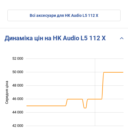
Всі аксесуари для HK Audio L5 112 X
Динаміка цін на HK Audio L5 112 X
52 000
 000
 000
 000
50 000
Середня ціна
48 000
42 000
46 000
44 000
42 000