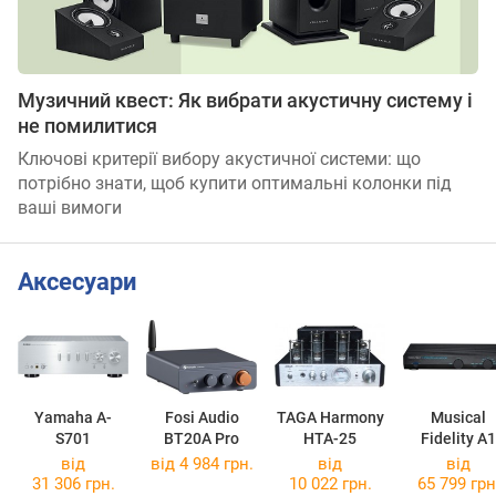
Музичний квест: Як вибрати акустичну систему і
не помилитися
Ключові критерії вибору акустичної системи: що
потрібно знати, щоб купити оптимальні колонки під
ваші вимоги
Аксесуари
Yamaha A-
Fosi Audio
TAGA Harmony
Musical
S701
BT20A Pro
HTA-25
Fidelity A1
від
від 4 984 грн.
від
від
31 306 грн.
10 022 грн.
65 799 грн