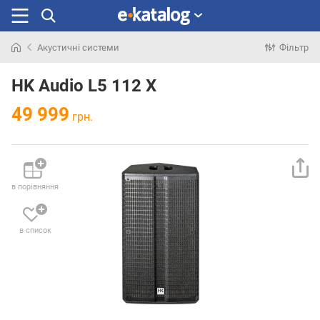
Акустичні системи
Фільтр
Шукали
раніше
HK Audio L5 112 X
49 999
грн.
в порівняння
в список