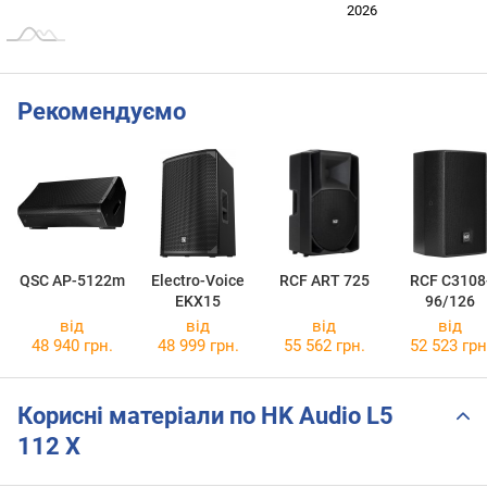
2024
2025
2028
2026
L
Рекомендуємо
QSC AP-5122m
Electro-Voice
RCF ART 725
RCF C3108
EKX15
96/126
від
від
від
від
48 940 грн.
48 999 грн.
55 562 грн.
52 523 грн
Корисні матеріали по HK Audio L5
112 X