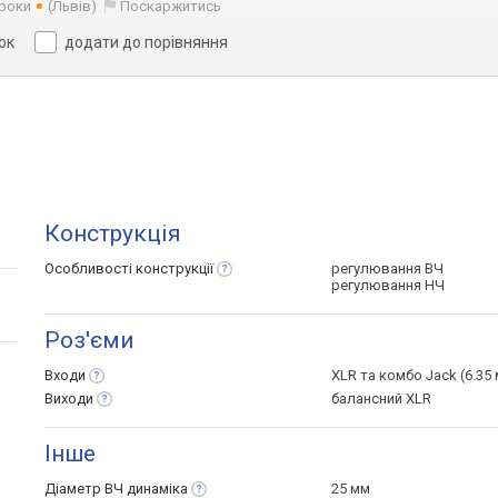
 роки
(Львів)
Поскаржитись
ок
додати до порівняння
Конструкція
Особливості
конструкції
регулювання ВЧ
регулювання НЧ
Роз'єми
Входи
XLR та комбо Jack (6.35 
Виходи
балансний XLR
Інше
Діаметр ВЧ
динаміка
25 мм