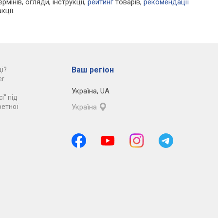
рмінів, огляди, інструкції,
рейтинг
товарів,
рекомендації
кції.
Ваш регіон
і?
r.
Україна
,
UA
і" під
ретної
Україна