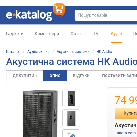
Гаджети
Комп'ютери
Фото
TV
Аудіо
П
Каталог
/
Аудіотехніка
/
Акустичні системи
/
HK Audio
Акустична система
HK Audio
ДЕ КУПИТИ
ОПИС
ВІДГУКИ
ПОСТАВИТИ ЗАП
1
74 9
Купити
Акустичн
Lanota.com.