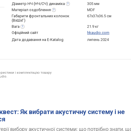
Діаметр НЧ (НЧ/СЧ)
динаміка
305 мм
Матеріал
оздоблення
MDF
Габарити фронтальних колонок
67x37x36.5 см
(ВхШхГ)
Вага
21.9 кг
Офіційний сайт
hkaudio.com
Дата додавання на E-Katalog
липень 2024
ристики і комплектацію товару
udio.
квест: Як вибрати акустичну систему і не
ся
ерії вибору акустичної системи: що потрібно знати, щ