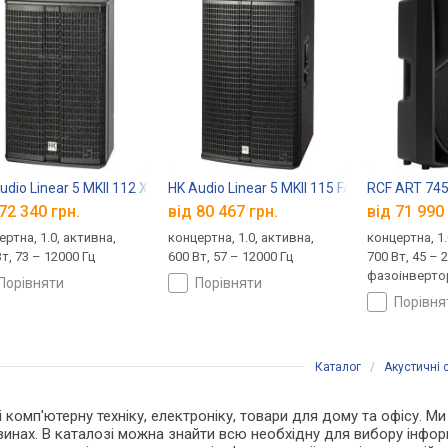
udio Linear 5 MKII 112 XA
HK Audio Linear 5 MKII 115 FA
RCF ART 74
72 340 грн.
від 80 467 грн.
від 71 990 
ертна, 1.0, активна,
концертна, 1.0, активна,
концертна, 1.
т, 73 – 12000 Гц
600 Вт, 57 – 12000 Гц
700 Вт, 45 – 
фазоінверто
порівняти
порівняти
порівн
Каталог
/
Акустичні 
і комп'ютерну техніку, електроніку, товари для дому та офісу. Ми
зинах. В каталозі можна знайти всю необхідну для вибору інф