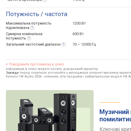
Потужність / частота
Максимальна потужність
1200 Вт
підсилювача
Сумарна номінальна
600 Вт
потужність
Загальний частотний
діапазон
70 – 12000 Гц
Повідомити про помилку в описі
Інформація в описі моделі носить довідковий характер.
Завжди
перед покупкою уточнюйте у менеджера інтернет-магазину характе
Каталог HK Audio 2026
- новинки, хіти продажів і найактуальніші моделі HK A
Музичний 
помилити
Ключові крит