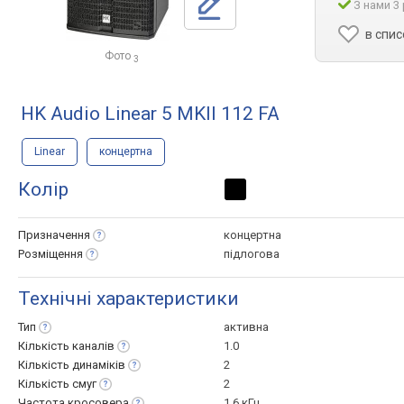
З нами 3
в спис
Фото
3
HK Audio Linear 5 MKII 112 FA
Linear
концертна
Колір
Призначення
концертна
Розміщення
підлогова
Технічні характеристики
Тип
активна
Кількість
каналів
1.0
Кількість
динаміків
2
Кількість
смуг
2
Частота
кросовера
1.6 кГц