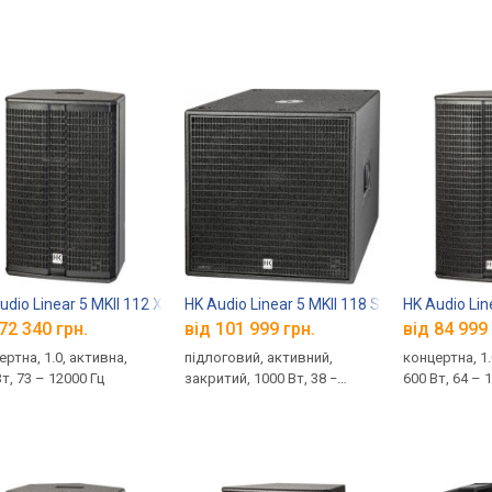
udio Linear 5 MKII 112 XA
HK Audio Linear 5 MKII 118 Sub A
HK Audio Lin
72 340 грн.
від 101 999 грн.
від 84 999 
ертна, 1.0, активна,
підлоговий, активний,
концертна, 1.
т, 73 – 12000 Гц
закритий, 1000 Вт, 38 −
600 Вт, 64 – 
120 Гц