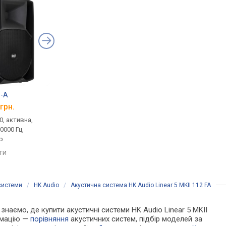
5-A
RCF NX 932-A
HK Audio Linear 5 MK
грн.
від 84 999 грн.
від 84 999 грн.
0, активна,
концертна, 1.0, активна,
концертна, 1.0, актив
20000 Гц,
700 Вт, 45 – 20000 Гц,
600 Вт, 64 – 12000 Гц
р
фазоінвертор
порівняти
яти
порівняти
системи
/
HK Audio
/
Акустична система HK Audio Linear 5 MKII 112 FA
 знаємо, де купити акустичні системи HK Audio Linear 5 MKII
ормацію —
порівняння
акустичних систем, підбір моделей за