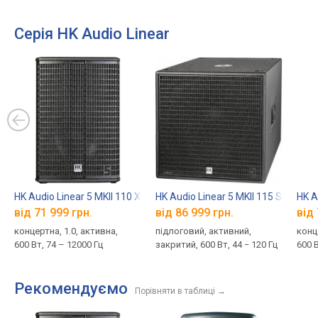
Серія HK Audio Linear
HK Audio Linear 5 MKII 110 XA
HK Audio Linear 5 MKII 115 Sub A
HK A
від 71 999 грн.
від 86 999 грн.
від 
концертна, 1.0, активна,
підлоговий, активний,
конц
600 Вт, 74 – 12000 Гц
закритий, 600 Вт, 44 − 120 Гц
600 В
Рекомендуємо
Порівняти в таблиці
→