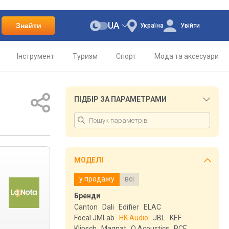
UA
Знайти
Україна
Увійти
Інструмент
Туризм
Спорт
Мода та аксесуари
ПІДБІР ЗА ПАРАМЕТРАМИ
МОДЕЛІ
у продажу
всі
Бренди
Canton
Dali
Edifier
ELAC
Focal JMLab
HK Audio
JBL
KEF
Klipsch
Magnat
Q Acoustics
RCF