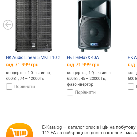
HK Audio Linear 5 MKII 110 XA
FBT HiMaxX 40A
HK A
від 71 999 грн.
від 71 999 грн.
від 
концертна, 1.0, активна,
концертна, 1.0, активна,
конц
600 Вт, 74 – 12000 Гц
650 Вт, 45 – 20000 Гц,
600 В
фазоінвертор
порівняти
порівняти
E-Katalog
— каталог описів і цін на побутову 
112 FA за найкращою ціною в інтернет-мага