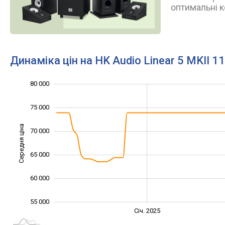
оптимальні к
Динаміка цін на HK Audio Linear 5 MKII 1
80 000
45 000
50 000
85 000
75 000
Середня ціна
70 000
55 000
65 000
60 000
55 000
Січ. 2027
Лип.
Січ. 2025
L