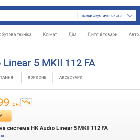
тільки акустичні системи
обутова техніка
Клімат
Дім
Дитячі товари
Авто
 Linear 5 MKII 112 FA
ИТАННЯ
КОРИСНЕ
АКСЕСУАРИ
99
грн.
!
а система HK Audio Linear 5 MKII 112 FA
ua