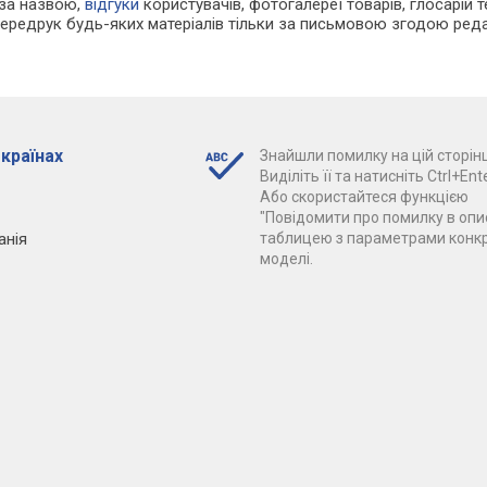
 за назвою,
відгуки
користувачів, фотогалереї товарів, глосарій те
Передрук будь-яких матеріалів тільки за письмовою згодою реда
 країнах
Знайшли помилку на цій сторінц
Виділіть її та натисніть Ctrl+Ente
Або скористайтеся функцією
"Повідомити про помилку в опис
анія
таблицею з параметрами конк
моделі.