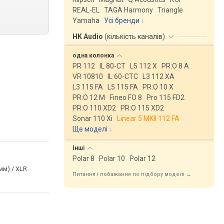
REAL-EL
TAGA Harmony
Triangle
Yamaha
Усі бренди
HK Audio
(
кількість каналів
)
одна
колонка
PR 112
IL 80-CT
L5 112 X
PR:O 8 A
VR 10810
IL 60-CTC
L3 112 XA
L3 115 FA
L5 115 FA
PR:O 10 X
PR:O 12 M
Fineo FO 8
Pro 115 FD2
PR:O 110 XD2
PR:O 115 XD2
Sonar 110 Xi
Linear 5 MKII 112 FA
Ще моделі
↓
Інші
Polar 8
Polar 10
Polar 12
мм) / XLR
Питання і побажання по підбору моделі →