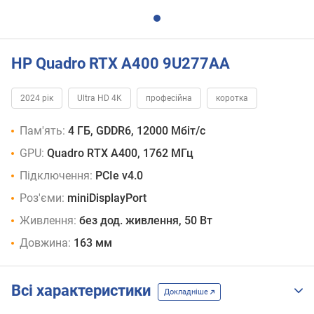
HP Quadro RTX A400 9U277AA
2024 рік
Ultra HD 4K
професійна
коротка
Пам'ять:
4 ГБ, GDDR6, 12000 Мбіт/с
GPU:
Quadro RTX A400, 1762 МГц
Підключення:
PCIe v4.0
Роз'єми:
miniDisplayPort
Живлення:
без дод. живлення, 50 Вт
Довжина:
163 мм
Всі характеристики
Докладніше