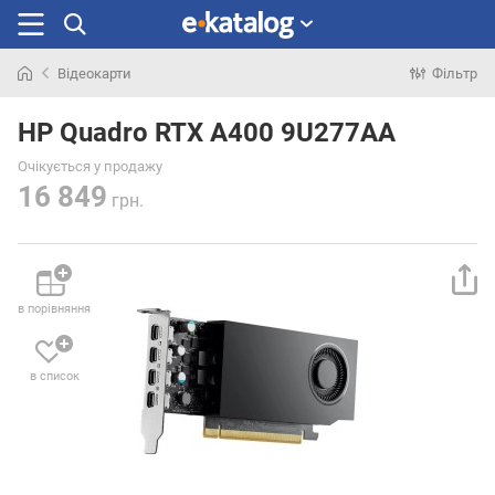
Відеокарти
Фільтр
Шукали
раніше
HP Quadro RTX A400 9U277AA
Очікується у продажу
16 849
грн.
в порівняння
в список