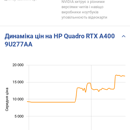
NVIDIA хитрує з різними
версіями чипів і навіщо
виробники ноутбуків
уповільнюють відеокарти
Динаміка цін на HP Quadro RTX A400
9U277AA
 000
 000
 000
 000
 000
 000
20 000
15 000
Середня ціна
10 000
10 000
5 000