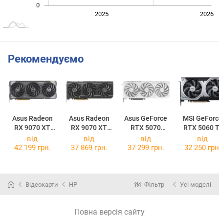
0
2024
2027
2025
2026
L
Рекомендуємо
Asus Radeon
Asus Radeon
Asus GeForce
MSI GeForc
RX 9070 XT
RX 9070 XT
RTX 5070
RTX 5060 T
TUF Gaming
Prime OC 16GB
Prime OC White
16G VENTU
від
від
від
від
OC 16GB
2X OC PLU
42 199 грн.
37 869 грн.
37 299 грн.
32 250 грн
Відеокарти
HP
Фільтр
Усі моделі
Повна версія сайту