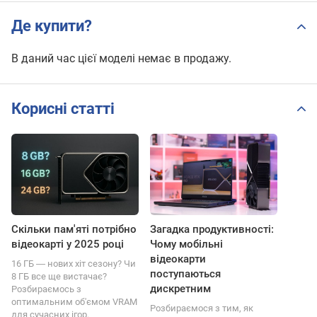
Де купити?
В даний час цієї моделі немає в продажу.
Корисні статті
Скільки пам'яті потрібно
Загадка продуктивності:
відеокарті у 2025 році
Чому мобільні
відеокарти
16 ГБ ― нових хіт сезону? Чи
поступаються
8 ГБ все ще вистачає?
дискретним
Розбираємось з
оптимальним об'ємом VRAM
Розбираємося з тим, як
для сучасних ігор.