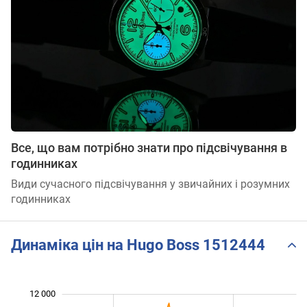
Все, що вам потрібно знати про підсвічування в
годинниках
Види сучасного підсвічування у звичайних і розумних
годинниках
Динаміка цін на Hugo Boss 1512444
12 000
 500
 000
 000
 500
 500
 500
 000