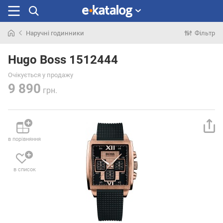
Наручні годинники
Фільтр
Шукали
раніше
Hugo Boss 1512444
Очікується у продажу
9 890
грн.
в порівняння
в список