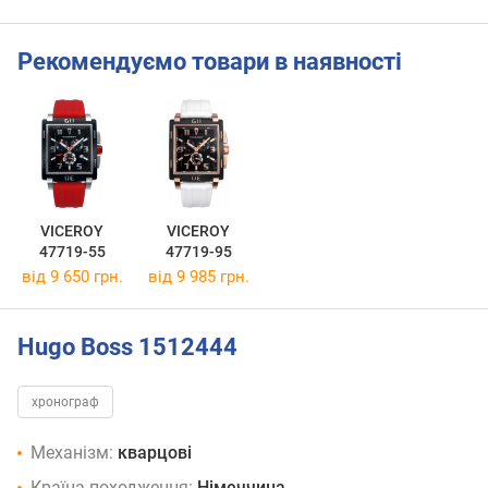
Рекомендуємо товари в наявності
VICEROY
VICEROY
47719-55
47719-95
від 9 650 грн.
від 9 985 грн.
Hugo Boss 1512444
хронограф
Механізм:
кварцові
Країна походження:
Німеччина