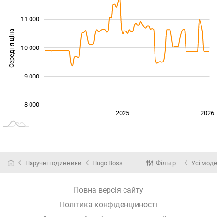
11 000
Середня ціна
10 000
10 000
9 000
8 000
2024
2027
2025
2026
L
Наручні годинники
Hugo Boss
Фільтр
Усі моде
Повна версія сайту
Політика конфіденційності