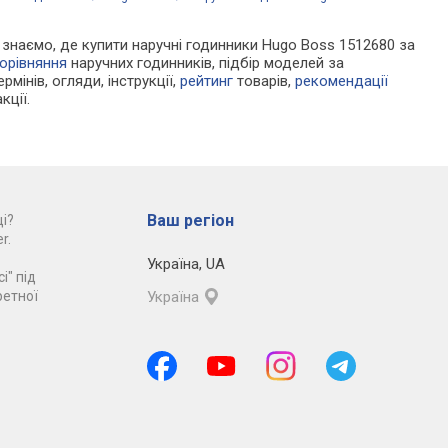
Ми знаємо, де купити наручні годинники Hugo Boss 1512680 за
орівняння
наручних годинників, підбір моделей за
рмінів, огляди, інструкції,
рейтинг
товарів,
рекомендації
кції.
Ваш регіон
і?
r.
Україна
,
UA
і" під
ретної
Україна