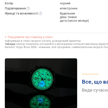
Колір
чорний
Підсвічування
електронне
Функції та
можливості
будильник
день тижня
дата (число місяця)
Повідомити про помилку в описі
Інформація в описі моделі носить довідковий характер.
Завжди
перед покупкою уточнюйте у менеджера інтернет-магазину характе
Каталог Hugo Boss 2026
- новинки, хіти продажів і найактуальніші моделі Hu
Все, що в
Види сучасно