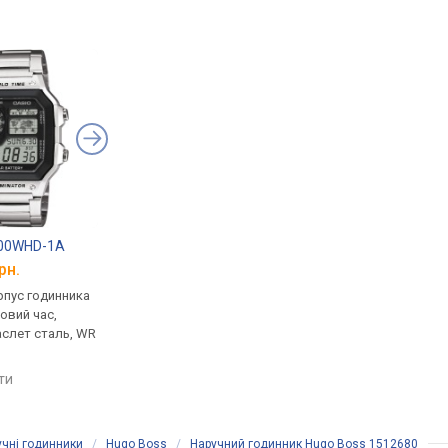
200WHD-1A
Casio G-Shock DW-5600E-1V
Casio G-Shock GW-7
рн.
від 4 799 грн.
від 6 799 грн.
рпус годинника
кварцові, корпус годинника
кварцові, корпус го
товий час,
пластик, ударозахист,
пластик, ударозахист
аслет сталь, WR
ремінець: браслет пластик,
сонячна батарея, фа
WR 200, Японія
місяця, світовий час,
ремінець: ремінець ка
яти
порівняти
порівняти
WR 200, Японія
учні годинники
/
Hugo Boss
/
Наручний годинник Hugo Boss 1512680