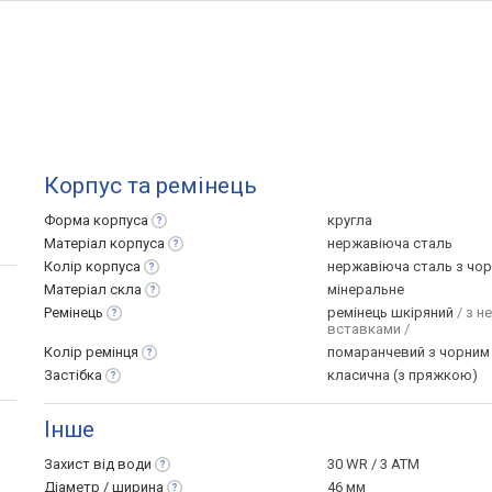
Корпус та ремінець
Форма
корпуса
кругла
Матеріал
корпуса
нержавіюча сталь
Колір
корпуса
нержавіюча сталь з чо
Матеріал
скла
мінеральне
Ремінець
ремінець шкіряний
/ з 
вставками /
Колір
ремінця
помаранчевий з чорним
Застібка
класична (з пряжкою)
Інше
Захист від
води
30 WR / 3 ATM
Діаметр /
ширина
46 мм