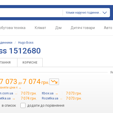
тільки наручні годинники
обутова техніка
Клімат
Дім
Дитячі товари
Авто
одинники
/
Hugo Boss
ss 1512680
ИТАННЯ
КОРИСНЕ
Я
7 073
7 074
грн.
до
івняти ціни
→
4
in.com.ua
→
7 073 грн.
Itbox.ua
→
7 073 грн.
etka.ua
→
7 074 грн.
Rozetka.ua
→
7 073 грн.
в список
додати до порівняння