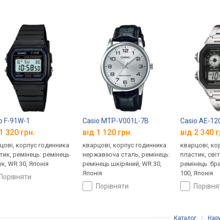
o F-91W-1
Casio MTP-V001L-7B
Casio AE-1
1 320 грн.
від 1 120 грн.
від 2 340 г
цові, корпус годинника
кварцові, корпус годинника
кварцові, ко
тик, ремінець: ремінець
нержавіюча сталь, ремінець:
пластик, сві
ук, WR 30, Японія
ремінець шкіряний, WR 30,
ремінець: бр
Японія
100, Японія
порівняти
порівняти
порівн
Каталог
/
Нар