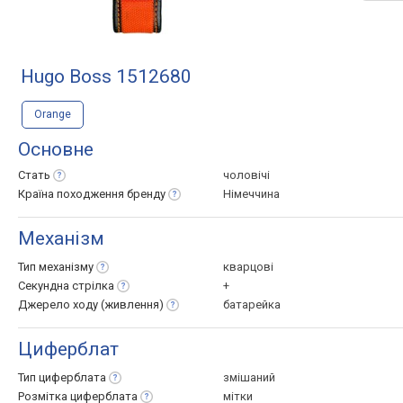
Hugo Boss 1512680
Orange
Основне
Стать
чоловічі
Країна походження
бренду
Німеччина
Механізм
Тип
механізму
кварцові
Секундна
стрілка
+
Джерело ходу
(живлення)
батарейка
Циферблат
Тип
циферблата
змішаний
Розмітка
циферблата
мітки