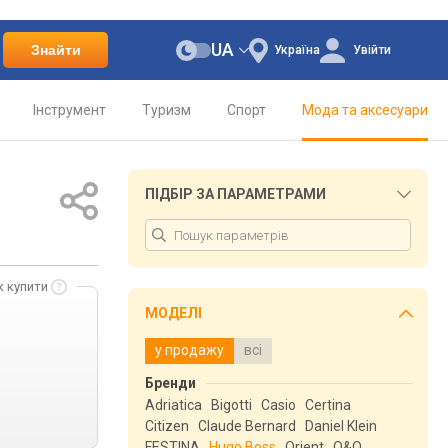
UA
Знайти
Україна
Увійти
Інструмент
Туризм
Спорт
Мода та аксесуари
ПІДБІР ЗА ПАРАМЕТРАМИ
к купити
МОДЕЛІ
у продажу
всі
Бренди
Adriatica
Bigotti
Casio
Certina
Citizen
Claude Bernard
Daniel Klein
FESTINA
Hugo Boss
Orient
Q&Q