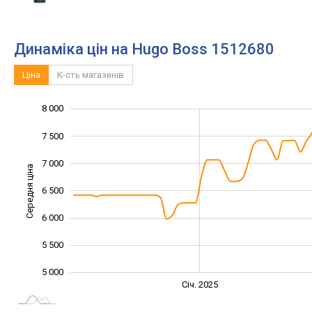
Динаміка цін на Hugo Boss 1512680
Ціна
К-сть магазинів
8 000
4 000
4 500
8 500
7 500
7 000
Середня ціна
6 500
5 000
6 000
5 500
5 000
Січ. 2027
Лип.
Січ. 2025
L