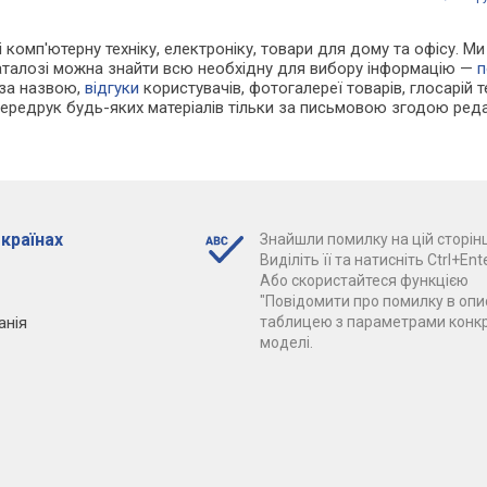
 і комп'ютерну техніку, електроніку, товари для дому та офісу. 
каталозі можна знайти всю необхідну для вибору інформацію —
п
 за назвою,
відгуки
користувачів, фотогалереї товарів, глосарій те
Передрук будь-яких матеріалів тільки за письмовою згодою реда
 країнах
Знайшли помилку на цій сторінц
Виділіть її та натисніть Ctrl+Ente
Або скористайтеся функцією
"Повідомити про помилку в опис
анія
таблицею з параметрами конк
моделі.