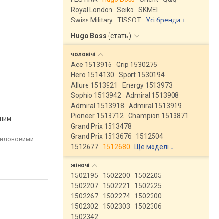
Royal London
Seiko
SKMEI
Swiss Military
TISSOT
Усі бренди
Hugo Boss
(
стать
)
чоловічі
Ace 1513916
Grip 1530275
Hero 1514130
Sport 1530194
Allure 1513921
Energy 1513973
Sophio 1513942
Admiral 1513908
Admiral 1513918
Admiral 1513919
Pioneer 1513712
Champion 1513871
рним
Grand Prix 1513478
Grand Prix 1513676
1512504
нейлоновими
1512677
1512680
Ще моделі
↓
жіночі
1502195
1502200
1502205
1502207
1502221
1502225
1502267
1502274
1502300
1502302
1502303
1502306
1502342