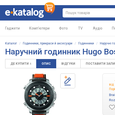
Гаджети
Комп'ютери
Фото
TV
Аудіо
П
Каталог
/
Годинники, прикраси й аксесуари
/
Годинники
/
Наручні г
Наручний годинник Hugo Bo
ДЕ КУПИТИ
ОПИС
ВІДГУКИ
ПОСТАВИТИ ЗАП
4
від
Пор
Bra
Roz