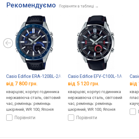
Рекомендуємо
Порівняти в таблиці
→
Casio Edifice ERA-120BL-2A
Casio Edifice EFV-C100L-1A
Casi
від 7 800 грн.
від 5 120 грн.
від 
кварцові, корпус годинника
кварцові, корпус годинника
квар
нержавіюча сталь, світовий
нержавіюча сталь, світовий
плас
час, ремінець: ремінець
час, ремінець: ремінець
кауч
шкіряний, WR 100, Японія
шкіряний, WR 100, Японія
порівняти
порівняти