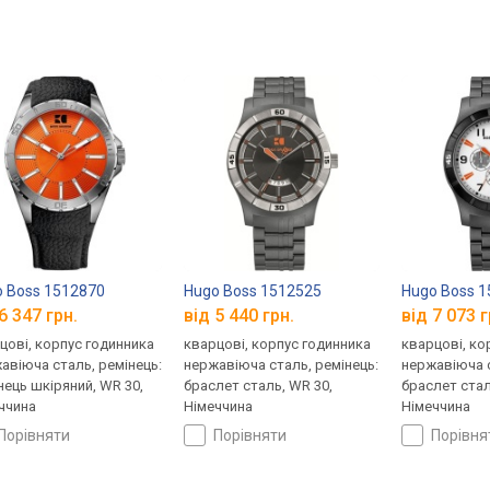
 Boss 1512870
Hugo Boss 1512525
Hugo Boss 
6 347 грн.
від 5 440 грн.
від 7 073 г
цові, корпус годинника
кварцові, корпус годинника
кварцові, ко
авіюча сталь, ремінець:
нержавіюча сталь, ремінець:
нержавіюча с
нець шкіряний, WR 30,
браслет сталь, WR 30,
браслет стал
ччина
Німеччина
Німеччина
порівняти
порівняти
порівн