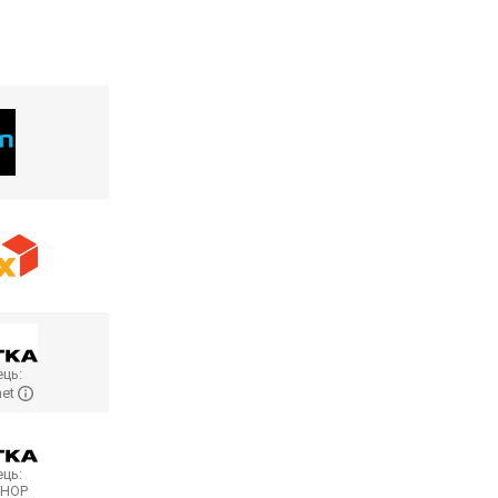
ць:
net
ць:
SHOP