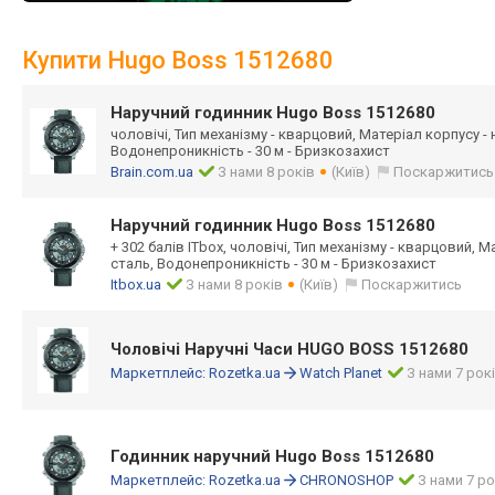
Купити Hugo Boss 1512680
Наручний годинник Hugo Boss 1512680
чоловічі, Тип механізму - кварцовий, Матеріал корпусу -
Водонепроникність - 30 м - Бризкозахист
Brain.com.ua
З нами 8 років
(Київ)
Поскаржитись
Наручний годинник Hugo Boss 1512680
+ 302 балів ITbox, чоловічі, Тип механізму - кварцовий, 
сталь, Водонепроникність - 30 м - Бризкозахист
Itbox.ua
З нами 8 років
(Київ)
Поскаржитись
Чоловічі Наручні Часи HUGO BOSS 1512680
Маркетплейс:
Rozetka.ua
Watch Planet
З нами 7 рок
Годинник наручний Hugo Boss 1512680
Маркетплейс:
Rozetka.ua
CHRONOSHOP
З нами 7 ро