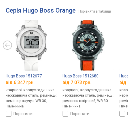
Серія Hugo Boss Orange
Порівняти в таблиці
→
Hugo Boss 1512677
Hugo Boss 1512680
Hugo
від 6 347 грн.
від 7 073 грн.
від 
кварцові, корпус годинника
кварцові, корпус годинника
квар
нержавіюча сталь, ремінець:
нержавіюча сталь, ремінець:
нерж
ремінець каучук, WR 30,
ремінець шкіряний, WR 30,
ремі
Німеччина
Німеччина
Німе
порівняти
порівняти