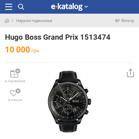
Наручні годинники
Фільтр
Шукали
раніше
Hugo Boss Grand Prix 1513474
10 000
грн.
в порівняння
в список