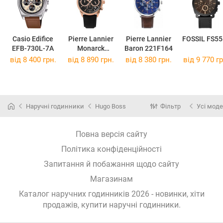
Casio Edifice
Pierre Lannier
Pierre Lannier
FOSSIL FS55
EFB-730L-7A
Monarck
Baron 221F164
233D233
від 8 400 грн.
від 8 890 грн.
від 8 380 грн.
від 9 770 гр
Наручні годинники
Hugo Boss
Фільтр
Усі моде
Повна версія сайту
Політика конфіденційності
Запитання й побажання щодо сайту
Магазинам
Каталог наручних годинників 2026 - новинки, хіти
продажів,
купити наручні годинники
.