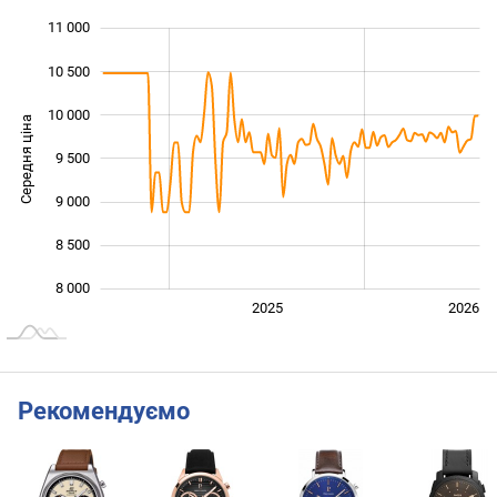
11 000
 500
 000
 500
10 500
10 000
Середня ціна
9 500
10 000
9 000
8 500
8 000
2024
2027
2025
2026
L
Рекомендуємо