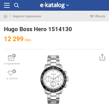
Наручні годинники
Фільтр
Шукали
раніше
Hugo Boss Hero 1514130
12 299
грн.
в порівняння
в список