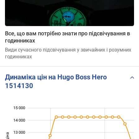
Все, що вам потрібно знати про підсвічування в
годинниках
Види сучасного підсвічування у звичайних і розумних
годинниках
Динаміка цін на Hugo Boss Hero
1514130
15 000
 000
 000
 000
14 000
13 000