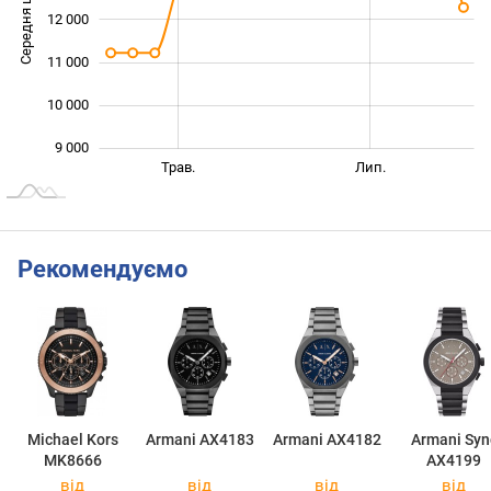
Середня ціна
12 000
10 000
11 000
10 000
9 000
Бер.
Вер.
Трав.
Лип.
L
Рекомендуємо
Michael Kors
Armani AX4183
Armani AX4182
Armani Syn
MK8666
AX4199
від
від
від
від